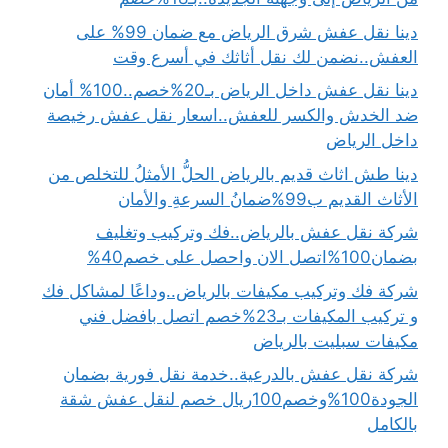
دينا نقل عفش شرق الرياض مع ضمان 99% على
العفش..نضمن لك نقل أثاثك في أسرع وقت
دينا نقل عفش داخل الرياض بـ20%خصم..100% أمان
ضد الخدش والكسر للعفش..اسعار نقل عفش رخيصة
داخل الرياض
دينا طش اثاث قديم بالرياض الحلُّ الأمثلُ للتخلص من
الأثاث القديم ب99%ضمانُ السرعةِ والأمان
شركة نقل عفش بالرياض..فك وتركيب وتغليف
بضمان100%اتصل الان واحصل على خصم40%
شركة فك وتركيب مكيفات بالرياض..وداعًا لمشاكل فك
و تركيب المكيفات بـ23%خصم اتصل بافضل فني
مكيفات سبليت بالرياض
شركة نقل عفش بالدرعية..خدمة نقل فورية بضمان
الجودة100%وخصم100ريال خصم لنقل عفش شقة
بالكامل