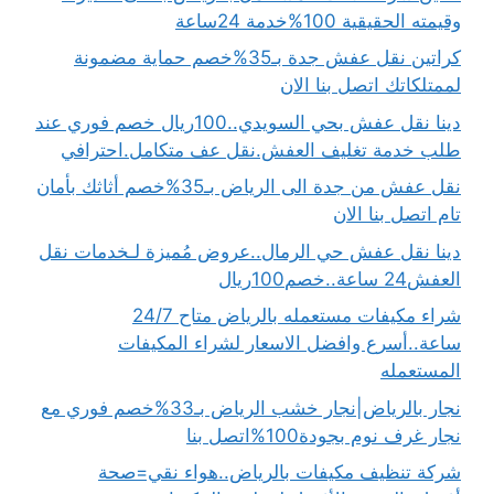
وقيمته الحقيقية 100%خدمة 24ساعة
كراتين نقل عفش جدة بـ35%خصم حماية مضمونة
لممتلكاتك اتصل بنا الان
دينا نقل عفش بحي السويدي..100ريال خصم فوري عند
طلب خدمة تغليف العفش.نقل عف متكامل.احترافي
نقل عفش من جدة الى الرياض بـ35%خصم أثاثك بأمان
تام اتصل بنا الان
دينا نقل عفش حي الرمال..عروض مُميزة لـخدمات نقل
العفش24 ساعة..خصم100ريال
شراء مكيفات مستعمله بالرياض متاح 24/7
ساعة..أسرع وافضل الاسعار لشراء المكيفات
المستعمله
نجار بالرياض|نجار خشب الرياض بـ33%خصم فوري مع
نجار غرف نوم بجودة100%اتصل بنا
شركة تنظيف مكيفات بالرياض..هواء نقي=صحة