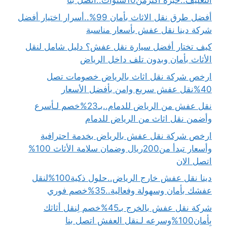
التغليف..خبرة أكثرمن10سنوات..اتصل بنا
أفضل طرق نقل الاثاث بأمان 99%..أسرار اختيار أفضل
شركة دينا نقل عفش بأسعار مناسبة
كيف تختار أفضل سيارة نقل عفش؟ دليل شامل لنقل
الأثاث بأمان وبدون تلف داخل الرياض
ارخص شركة نقل اثاث بالرياض خصومات تصل
40%نقل عفش سريع وامن بأفضل الأسعار
نقل عفش من الرياض للدمام..بـ23%خصم لـأسرع
وأضمن نقل اثاث من الرياض للدمام
ارخص شركة نقل عفش بالرياض بخدمة احترافية
وأسعار تبدأ من200ريال وضمان سلامة الأثاث 100%
اتصل الان
دينا نقل عفش خارج الرياض..حلول ذكية100%لنقل
عفشك بأمان وسهولة وفعالية..35%خصم فوري
شركة نقل عفش بالخرج بـ45%خصم لِنقل أثاثك
بِأمان100%وسرعه لـنقل العفش اتصل بنا