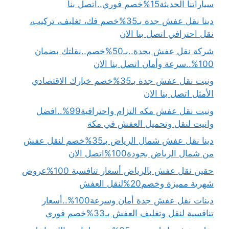
سياراتنا الحديثة15%خصم فوري..اتصل بنا
دينا نقل عفش جدة بـ35%خصم فك، تغليف، تركيب،
نقل احترافي اتصل بنا الان
شركة نقل عفش بجدة..بـ50%خصم..نقلتك بضمان
100%..سرعة وأمان اتصل بنا الان
ونيت نقل عفش جدة بـ35%خصم خيارك الاقتصادي
الأمثل اتصل بنا الان
ونيت نقل عفش مكه التزام واحترافية99%..افضل
وانيت لنقل وتحميل العفش في مكة
دينا نقل عفش شمال الرياض بـ35%خصم لنقل عفش
من شمال الرياض بجودة100%اتصل الان
حقين نقل عفش بالرياض أسعار تنافسية 100%عروض
شهرية مميزة وخصم20%لنقل العفش
دينات نقل عفش جدة أمان وسرعة100%..أسعار
تنافسية لنقل وتغليف العفش بـ33%خصم فوري