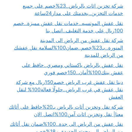
شركة تخزين اثاث بالرياض..23%خصم على جميع
خدمات التخزين..بخدمتك على مدار24ساعة
نقل عفش المونسيه..خدمات نقل عفش مميزة..خصم
100ريال على خدمة التغليف..اتصل بنا
شركة نقل عفش من الرياض الى المدينة
المنورة..بـ23%خصم..ضمان100%لسلامة نقل عفشك
من الرياض للمدينة
نقل عفش بالرياض باكستاني ومصري..حافظ على
عفش بيتك100%أمان..150خصم فوري
دينا نقل عفش غرب الرياض خصم150ريال مع شركة
نقل عفش في غرب الرياض..حلولًا فعالة100% لنقل
العفش
شركة نقل وتخزين أثاث بالرياض بـ20%حافظ على أثاثك
معنا| نقل وتخزين اثاث آمن100%اتصل الان
نقل عفش من الرياض الى جدة..100%ضمان نقل أثاثك
من الرياض إلى وجهته الجديدة..بـ18%خصم