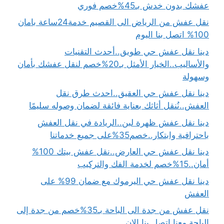
عفشك بدون خدش بـ45%خصم فوري
نقل عفش من الرياض الى القصيم خدمة24ساعة بامان
100% اتصل بنا اليوم
دينا نقل عفش حي طويق..أحدث التقنيات
والأساليب..الخيار الأمثل بـ20%خصم لنقل عفشك بأمان
وسهولة
دينا نقل عفش حي العقيق..احدث طرق نقل
العفش..نُنقل أثاثك بعناية فائقة لضمان وصوله سليمًا
دينا نقل عفش ظهرة لبن..الريادة في نقل العفش
باحترافية وابتكار..خصم35%على جميع خدماتنا
دينا نقل عفش حي العارض..نقل عفش بيتك 100%
أمان..15%خصم لخدمة الفك والتركيب
دينا نقل عفش حي اليرموك مع ضمان 99% على
العفش
نقل عفش من جدة الى الباحة بـ35%خصم من جدة إلى
الباحة معنا اتصل بنا الان