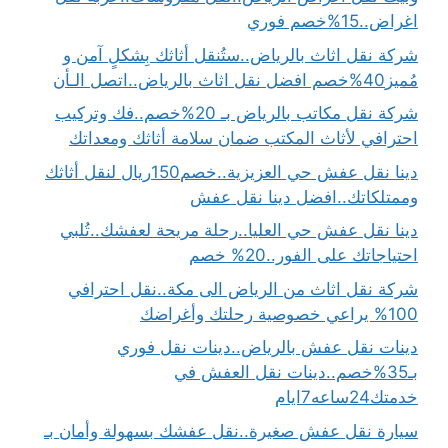
اغراض..15%خصم فوري
شركة نقل اثاث بالرياض..ستُنقل أثاثك بِشكلٍ آمن و
مُميز40%خصم افضل نقل اثاث بالرياض..اتصل الـأن
شركة نقل مكاتب بالرياض بـ 20%خصم..فك وتركيب
احترافي لأثاث المكتب ضمان سلامة أثاثك ومعداتك
دينا نقل عفش حي العزيزية..خصم150ريال لنقل أثاثك
وممتلكاتك..افضل دينا نقل عفش
دينا نقل عفش حي العليا..رحلة مريحة لعفشك..تُلبي
احتياجاتك على الفور..20% خصم
شركة نقل اثاث من الرياض الى مكة..نقل احترافي
100% يراعي خصوصية رحلتك وأغراضك
دينات نقل عفش بالرياض..دينات نقل فوري
بـ35%خصم..دينات نقل العفش في
خدمتك24ساعه7ايام
سيارة نقل عفش صغيرة..نقل عفشك بسهولة وأمان بـ