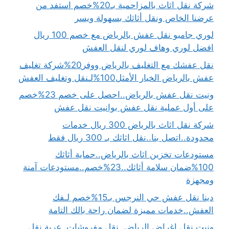
شركة نقل اثاث بالمزاحمية بـ20%خصم استفد من
عرضنا الخاص ونقل أثاثك بسهولة ويسر
لوري جامبو نقل عفش بالرياض مع خصم 100 ريال
افضل لوري وهاف لوري لنقل العفش
نقل عفشك مع التغليف بالرياض ووفر20%شركة تغليف
عفش بالرياض الخيار الأمثل100%لـنقل وتغليف العفش
ونيت نقل عفش بالرياض..احصل على خصم 23%خصم
على أول عملية نقل عفش بوانيت نقل عفش
شركة نقل اثاث بالرياض 300 ريال خدمات
محدودة..اتصل بنا..نقل اثاثك بـ 300 ريال فقط
مستودعات تخزين اثاث بالرياض..حماية أثاثك
100%ضمان سلامة أثاثك..23%خصم..مستودعات آمنة
ومجهزة
دينا نقل عفش حي النرجس بـ15%خصم لـفك
العفش..خدمات مميزة لضمان راحة بالك التامة
ونيت نقل اغراض الرياض..نقل مفروشات..عربة نقل