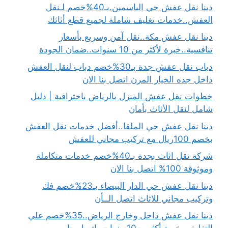
دينا نقل عفش حي الياسمين.بـ40%خصم لـنقل
العفش..خدمات تغليف شاملة لجميع قطع أثاثك
دينا نقل عفش مكة..نقل آمن وسريع بأسعار
تنافسية..خبرة لأكثر من 10 سنوات..ضمان الجودة
دباب نقل عفش جدة بـ30%خصم دباب لنقل العفش
داخل جده الخيار المرن اتصل بنا الان
خطوات نقل عفش المنزل بالرياض باحترافية | دليل
شامل لنقل الأثاث بأمان
دينا نقل عفش حي الملقا..أفضل خدمات نقل العفش
بخصم 100ريال مع تركيب مجاني للعفش
شركة نقل اثاث بجدة بـ40%خصم خدمات متكاملة
وموثوقة 100% اتصل بنا الان
دينا نقل عفش حي الدار البيضاء بـ23%خصم فك
وتركيب مجاني للاثاث اتصل الــأن
دينا نقل عفش داخل وخارج الرياض..35%خصم علي