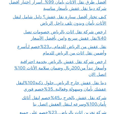
أفضل طرق نقل الاثاث بأمان 99%..أسرار اختيار أفضل
شركة دينا نقل عفش بأسعار مناسبة
كيف تختار أفضل سيارة نقل عفش؟ دليل شامل لنقل
الأثاث بأمان وبدون تلف داخل الرياض
ارخص شركة نقل اثاث بالرياض خصومات تصل
40%نقل عفش سريع وامن بأفضل الأسعار
نقل عفش من الرياض للدمام..بـ23%خصم لـأسرع
وأضمن نقل اثاث من الرياض للدمام
ارخص شركة نقل عفش بالرياض بخدمة احترافية
وأسعار تبدأ من200ريال وضمان سلامة الأثاث 100%
اتصل الان
دينا نقل عفش خارج الرياض..حلول ذكية100%لنقل
عفشك بأمان وسهولة وفعالية..35%خصم فوري
شركة نقل عفش بالخرج بـ45%خصم لِنقل أثاثك
بِأمان100%وسرعه لـنقل العفش اتصل بنا
شركة تخزين اثاث بالرياض..23%خصم على جميع