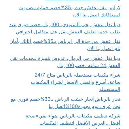
كراتين نقل عفش جدة بـ35%خصم حماية مضمونة
لممتلكاتك اتصل بنا الان
دينا نقل عفش بحي السويدي..100ريال خصم فوري عند
طلب خدمة تغليف العفش.نقل عف متكامل.احترافي
نقل عفش من جدة الى الرياض بـ35%خصم أثاثك بأمان
تام اتصل بنا الان
دينا نقل عفش حي الرمال..عروض مُميزة لـخدمات نقل
العفش24 ساعة..خصم100ريال
شراء مكيفات مستعمله بالرياض متاح 24/7
ساعة..أسرع وافضل الاسعار لشراء المكيفات
المستعمله
نجار بالرياض|نجار خشب الرياض بـ33%خصم فوري مع
نجار غرف نوم بجودة100%اتصل بنا
شركة تنظيف مكيفات بالرياض..هواء نقي=صحة
أفضل..العرض الأفضل لتنظيف المكيفات