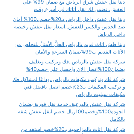
دينا نقل عفش شرق الرياض مع ضمان 99% على
العفش..نضمن لك نقل أثاثك في أسرع وقت
دينا نقل عفش داخل الرياض بـ20%خصم..100% أمان
ضد الخدش والكسر للعفش..اسعار نقل عفش رخيصة
داخل الرياض
دينا طش اثاث قديم بالرياض الحلُّ الأمثلُ للتخلص من
الأثاث القديم ب99%ضمانُ السرعةِ والأمان
شركة نقل عفش بالرياض..فك وتركيب وتغليف
بضمان100%اتصل الان واحصل على خصم40%
شركة فك وتركيب مكيفات بالرياض..وداعًا لمشاكل فك
و تركيب المكيفات بـ23%خصم اتصل بافضل فني
مكيفات سبليت بالرياض
شركة نقل عفش بالدرعية..خدمة نقل فورية بضمان
الجودة100%وخصم100ريال خصم لنقل عفش شقة
بالكامل
شركة نقل اثاث بالمزاحمية بـ20%خصم استفد من