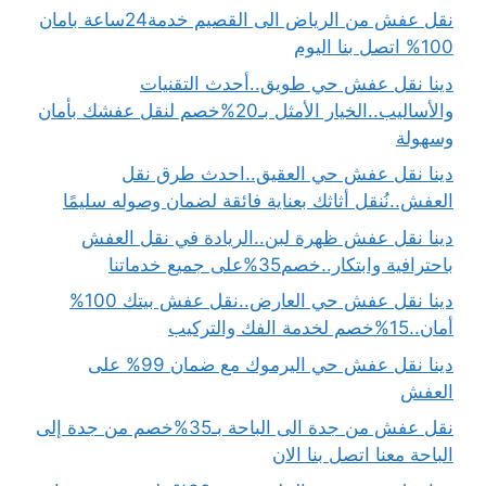
نقل عفش من الرياض الى القصيم خدمة24ساعة بامان
100% اتصل بنا اليوم
دينا نقل عفش حي طويق..أحدث التقنيات
والأساليب..الخيار الأمثل بـ20%خصم لنقل عفشك بأمان
وسهولة
دينا نقل عفش حي العقيق..احدث طرق نقل
العفش..نُنقل أثاثك بعناية فائقة لضمان وصوله سليمًا
دينا نقل عفش ظهرة لبن..الريادة في نقل العفش
باحترافية وابتكار..خصم35%على جميع خدماتنا
دينا نقل عفش حي العارض..نقل عفش بيتك 100%
أمان..15%خصم لخدمة الفك والتركيب
دينا نقل عفش حي اليرموك مع ضمان 99% على
العفش
نقل عفش من جدة الى الباحة بـ35%خصم من جدة إلى
الباحة معنا اتصل بنا الان