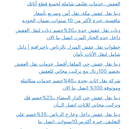
العفش..خدمات تغليف شاملة لجميع قطع أثاثك
دينا نقل عفش مكة..نقل آمن وسريع بأسعار
تنافسية..خبرة لأكثر من 10 سنوات..ضمان الجودة
دباب نقل عفش جدة بـ30%خصم دباب لنقل العفش
داخل جده الخيار المرن اتصل بنا الان
خطوات نقل عفش المنزل بالرياض باحترافية | دليل
شامل لنقل الأثاث بأمان
دينا نقل عفش حي الملقا..أفضل خدمات نقل العفش
بخصم 100ريال مع تركيب مجاني للعفش
شركة نقل اثاث بجدة بـ40%خصم خدمات متكاملة
وموثوقة 100% اتصل بنا الان
دينا نقل عفش حي الدار البيضاء بـ23%خصم فك
وتركيب مجاني للاثاث اتصل الــأن
دينا نقل عفش داخل وخارج الرياض..35%خصم علي
التغليف..خبرة أكثرمن10سنوات..اتصل بنا