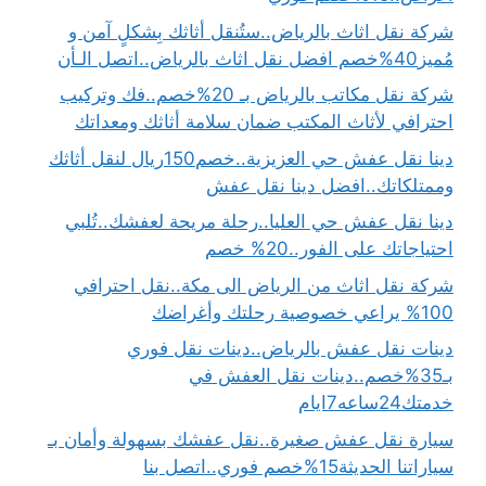
شركة نقل اثاث بالرياض..ستُنقل أثاثك بِشكلٍ آمن و
مُميز40%خصم افضل نقل اثاث بالرياض..اتصل الـأن
شركة نقل مكاتب بالرياض بـ 20%خصم..فك وتركيب
احترافي لأثاث المكتب ضمان سلامة أثاثك ومعداتك
دينا نقل عفش حي العزيزية..خصم150ريال لنقل أثاثك
وممتلكاتك..افضل دينا نقل عفش
دينا نقل عفش حي العليا..رحلة مريحة لعفشك..تُلبي
احتياجاتك على الفور..20% خصم
شركة نقل اثاث من الرياض الى مكة..نقل احترافي
100% يراعي خصوصية رحلتك وأغراضك
دينات نقل عفش بالرياض..دينات نقل فوري
بـ35%خصم..دينات نقل العفش في
خدمتك24ساعه7ايام
سيارة نقل عفش صغيرة..نقل عفشك بسهولة وأمان بـ
سياراتنا الحديثة15%خصم فوري..اتصل بنا