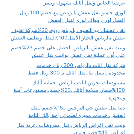
عرضنا الخاص ونقل أثاثك بسهولة ويسر
لوري جامبو نقل عفش بالرياض مع خصم 100 ريال
افضل لوري وهاف لوري لنقل العفش
نقل عفشك مع التغليف بالرياض ووفر20%شركة تغليف
عفش بالرياض الخيار الأمثل100%لـنقل وتغليف العفش
ونيت نقل عفش بالرياض..احصل على خصم 23%خصم
على أول عملية نقل عفش بوانيت نقل عفش
شركة نقل اثاث بالرياض 300 ريال خدمات
محدودة..اتصل بنا..نقل اثاثك بـ 300 ريال فقط
مستودعات تخزين اثاث بالرياض..حماية أثاثك
100%ضمان سلامة أثاثك..23%خصم..مستودعات آمنة
ومجهزة
دينا نقل عفش حي النرجس بـ15%خصم لـفك
العفش..خدمات مميزة لضمان راحة بالك التامة
ونيت نقل اغراض الرياض..نقل مفروشات..عربة نقل
اغراض..15%خصم فوري