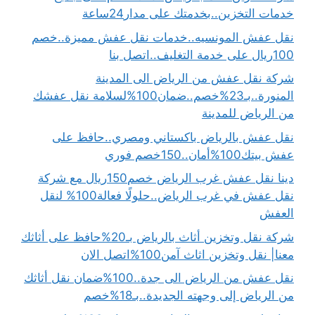
خدمات التخزين..بخدمتك على مدار24ساعة
نقل عفش المونسيه..خدمات نقل عفش مميزة..خصم
100ريال على خدمة التغليف..اتصل بنا
شركة نقل عفش من الرياض الى المدينة
المنورة..بـ23%خصم..ضمان100%لسلامة نقل عفشك
من الرياض للمدينة
نقل عفش بالرياض باكستاني ومصري..حافظ على
عفش بيتك100%أمان..150خصم فوري
دينا نقل عفش غرب الرياض خصم150ريال مع شركة
نقل عفش في غرب الرياض..حلولًا فعالة100% لنقل
العفش
شركة نقل وتخزين أثاث بالرياض بـ20%حافظ على أثاثك
معنا| نقل وتخزين اثاث آمن100%اتصل الان
نقل عفش من الرياض الى جدة..100%ضمان نقل أثاثك
من الرياض إلى وجهته الجديدة..بـ18%خصم