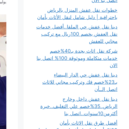
اتصل بنا الان
يوليو 22, 4
خطوات نقل عفش المنزل بالرياض
باحترافية | دليل شامل لنقل الأثاث بأمان
دينا نقل عفش حي الملقا..أفضل خدمات
نقل العفش بخصم 100ريال مع تركيب
مجاني للعفش
شركة نقل اثاث بجدة بـ40%خصم
خدمات متكاملة وموثوقة 100% اتصل بنا
الان
دينا نقل عفش حي الدار البيضاء
بـ23%خصم فك وتركيب مجاني للاثاث
اتصل الــأن
دينا نقل عفش داخل وخارج
الرياض..35%خصم علي التغليف..خبرة
أكثرمن10سنوات..اتصل بنا
أفضل طرق نقل الاثاث بأمان