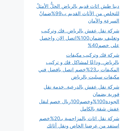
دينا طش اثاث قديم بالرياض الحلُّ الأمثلُ
للتخلص من الأثاث القديم ب99%ضمانُ
السرعةِ والأمان
شركة نقل عفش بالرياض..فك وتركيب
وتغليف بضمان100%اتصل الان واحصل
على خصم40%
شركة فك وتركيب مكيفات
بالرياض..وداعًا لمشاكل فك و تركيب
المكيفات بـ23%خصم اتصل بافضل فني
مكيفات سبليت بالرياض
شركة نقل عفش بالدرعية..خدمة نقل
فورية بضمان
الجودة100%وخصم100ريال خصم لنقل
عفش شقة بالكامل
شركة نقل اثاث بالمزاحمية بـ20%خصم
استفد من عرضنا الخاص ونقل أثاثك