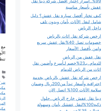
99%..أسرار اختيار أفضل شركة دينا نقل
عفش بأسعار مناسبة
كيف تختار أفضل سيارة نقل عفش؟ دليل
شامل لنقل الأثاث بأمان وبدون تلف
داخل الرياض
ارخص شركة نقل اثاث بالرياض
خصومات تصل 40%نقل عفش سريع
مع 
وامن بأفضل الأسعار
الأو
نقل عفش من الرياض
تنظ
للدمام..بـ23%خصم لـأسرع وأضمن نقل
اثاث من الرياض للدمام
ارخص شركة نقل عفش بالرياض بخدمة
شركة
احترافية وأسعار تبدأ من200ريال وضمان
مكي
سلامة الأثاث 100% اتصل الان
مكيف
دينا نقل عفش خارج الرياض..حلول
الري
المر
ذكية100%لنقل عفشك بأمان وسهولة
مكيف
وفعالية..35%خصم فوري