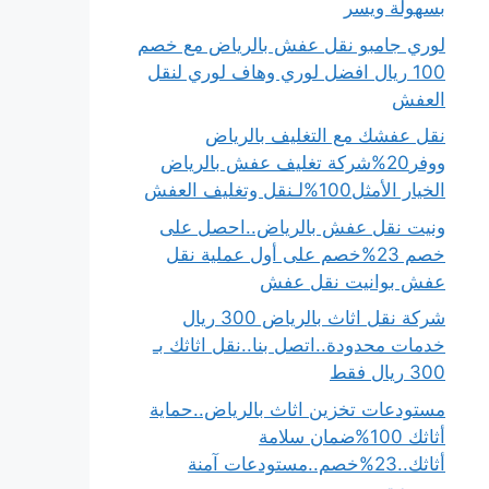
بسهولة ويسر
لوري جامبو نقل عفش بالرياض مع خصم
100 ريال افضل لوري وهاف لوري لنقل
العفش
نقل عفشك مع التغليف بالرياض
ووفر20%شركة تغليف عفش بالرياض
الخيار الأمثل100%لـنقل وتغليف العفش
ونيت نقل عفش بالرياض..احصل على
خصم 23%خصم على أول عملية نقل
عفش بوانيت نقل عفش
شركة نقل اثاث بالرياض 300 ريال
خدمات محدودة..اتصل بنا..نقل اثاثك بـ
300 ريال فقط
مستودعات تخزين اثاث بالرياض..حماية
أثاثك 100%ضمان سلامة
أثاثك..23%خصم..مستودعات آمنة