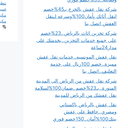
تنظي
شركة نقل عفش بالخرج بـ45%خصم
غسيل
مكيف
لِنقل أثاثك بِأمان100%وسرعه لـنقل
مكيف
العفش اتصل بنا
شركة تخزين اثاث بالرياض..23%خصم
على جميع خدمات التخزين..بخدمتك على
مدار24ساعة
نقل عفش المونسيه..خدمات نقل عفش
مميزة..خصم 100ريال على خدمة
التغليف..اتصل بنا
شركة نقل عفش من الرياض الى المدينة
المنورة..بـ23%خصم..ضمان100%لسلامة
نقل عفشك من الرياض للمدينة
نقل عفش بالرياض باكستاني
ومصري..حافظ على عفش
بيتك100%أمان..150خصم فوري