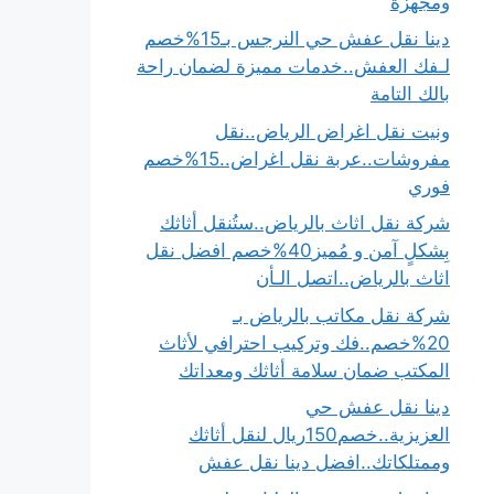
ومجهزة
دينا نقل عفش حي النرجس بـ15%خصم
لـفك العفش..خدمات مميزة لضمان راحة
بالك التامة
ونيت نقل اغراض الرياض..نقل
مفروشات..عربة نقل اغراض..15%خصم
فوري
شركة نقل اثاث بالرياض..ستُنقل أثاثك
بِشكلٍ آمن و مُميز40%خصم افضل نقل
اثاث بالرياض..اتصل الـأن
شركة نقل مكاتب بالرياض بـ
20%خصم..فك وتركيب احترافي لأثاث
المكتب ضمان سلامة أثاثك ومعداتك
دينا نقل عفش حي
العزيزية..خصم150ريال لنقل أثاثك
وممتلكاتك..افضل دينا نقل عفش