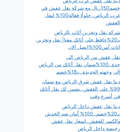
دينا نقل عفش غرب الرياض
خصم150ريال مع شركة نقل عفش في
غرب الرياض..حلولًا فعالة100% لنقل
العفش
شركة نقل وتخزين أثاث بالرياض
بـ20%حافظ على أثاثك معنا| نقل وتخزين
اثاث آمن100%اتصل الان
نقل عفش من الرياض الى
جدة..100%ضمان نقل أثاثك من الرياض
إلى وجهته الجديدة..بـ18%خصم
دينا نقل عفش شرق الرياض مع ضمان
99% على العفش..نضمن لك نقل أثاثك
في أسرع وقت
دينا نقل عفش داخل الرياض
بـ20%خصم..100% أمان ضد الخدش
والكسر للعفش..اسعار نقل عفش
رخيصة داخل الرياض