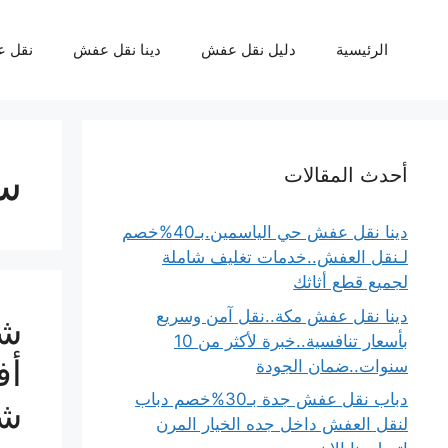
نتقل
لى
الرئيسية
دليل نقل عفش
دينا نقل عفش
نقل 
لمحتوى
س
أحدث المقالات
دينا نقل عفش حي الياسمين.بـ40%خصم
لـنقل العفش..خدمات تغليف شاملة
لجميع قطع أثاثك
دينا نقل عفش مكة..نقل آمن وسريع
شر
بأسعار تنافسية..خبرة لأكثر من 10
أف
سنوات..ضمان الجودة
دباب نقل عفش جدة بـ30%خصم دباب
شب
لنقل العفش داخل جده الخيار المرن