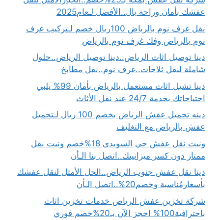
عفشك بأمان وراحة بال..الأفضل لـعام2025
نقل غرف نوم بالرياض 100ريال خصم لـتركيب غرف
نوم بالرياض وفك غرف نوم بالرياض
دينا توصيل اثاث الرياض..دينا توصيل الرياض..حلول
شاملة لنقل ثلاجات..غرف نوم..نقل مطابخ
دينا تشيل اثاث مستعمل بالرياض بأمان 99% يلبي
احتياجاتك بخدمة 24/7 عند نقل الأثاث
دينه تحميل عفش الرياض بخصم 100 ريال لـتحميل
عفش بالرياض مع التغليف
ونيت نقل عفش حي السويدي 18%خصم ونيت نقل
ممتاز دون كسر ميزانيتك..اتصل بنا الـأن
دينا نقل عفش جنوب الرياض..الحل الأمثل لنقل عفشك
بأسعارمُناسبة وخصم20%..اتصل الـأن
شركة تخزين عفش الرياض خدمات تخزين اثاث
باحترافية100% احجز الآن بـ20%خصم فوري