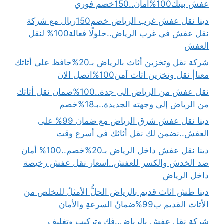
عفش بيتك100%أمان..150خصم فوري
دينا نقل عفش غرب الرياض خصم150ريال مع شركة
نقل عفش في غرب الرياض..حلولًا فعالة100% لنقل
العفش
شركة نقل وتخزين أثاث بالرياض بـ20%حافظ على أثاثك
معنا| نقل وتخزين اثاث آمن100%اتصل الان
نقل عفش من الرياض الى جدة..100%ضمان نقل أثاثك
من الرياض إلى وجهته الجديدة..بـ18%خصم
دينا نقل عفش شرق الرياض مع ضمان 99% على
العفش..نضمن لك نقل أثاثك في أسرع وقت
دينا نقل عفش داخل الرياض بـ20%خصم..100% أمان
ضد الخدش والكسر للعفش..اسعار نقل عفش رخيصة
داخل الرياض
دينا طش اثاث قديم بالرياض الحلُّ الأمثلُ للتخلص من
الأثاث القديم ب99%ضمانُ السرعةِ والأمان
شركة نقل عفش بالرياض..فك وتركيب وتغليف