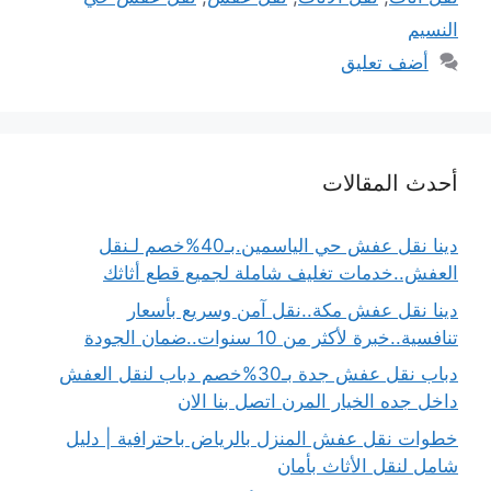
النسيم
أضف تعليق
أحدث المقالات
دينا نقل عفش حي الياسمين.بـ40%خصم لـنقل
العفش..خدمات تغليف شاملة لجميع قطع أثاثك
دينا نقل عفش مكة..نقل آمن وسريع بأسعار
تنافسية..خبرة لأكثر من 10 سنوات..ضمان الجودة
دباب نقل عفش جدة بـ30%خصم دباب لنقل العفش
داخل جده الخيار المرن اتصل بنا الان
خطوات نقل عفش المنزل بالرياض باحترافية | دليل
شامل لنقل الأثاث بأمان