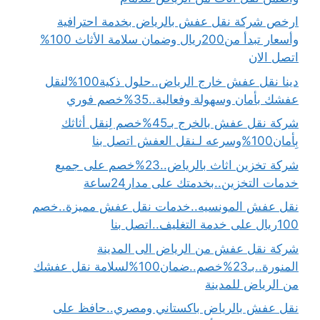
ارخص شركة نقل عفش بالرياض بخدمة احترافية
وأسعار تبدأ من200ريال وضمان سلامة الأثاث 100%
اتصل الان
دينا نقل عفش خارج الرياض..حلول ذكية100%لنقل
عفشك بأمان وسهولة وفعالية..35%خصم فوري
شركة نقل عفش بالخرج بـ45%خصم لِنقل أثاثك
بِأمان100%وسرعه لـنقل العفش اتصل بنا
شركة تخزين اثاث بالرياض..23%خصم على جميع
خدمات التخزين..بخدمتك على مدار24ساعة
نقل عفش المونسيه..خدمات نقل عفش مميزة..خصم
100ريال على خدمة التغليف..اتصل بنا
شركة نقل عفش من الرياض الى المدينة
المنورة..بـ23%خصم..ضمان100%لسلامة نقل عفشك
من الرياض للمدينة
نقل عفش بالرياض باكستاني ومصري..حافظ على