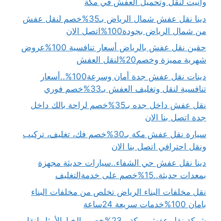
وانيت لنقل وتحميل العفش في مكة
دينا نقل عفش شمال الرياض بـ35%خصم لنقل عفش
من شمال الرياض بجودة100%اتصل الان
حقين نقل عفش بالرياض أسعار تنافسية 100%عروض
شهرية مميزة وخصم20%لنقل العفش
دينات نقل عفش جدة أمان وسرعة100%..أسعار
تنافسية لنقل وتغليف العفش بـ33%خصم فوري
نقل عفش داخل جده بـ35%خصم لراحة بالك داخل
جدة اتصل بنا الان
سيارة نقل عفش مكة بـ30%خصم فك، تغليف، تركيب
ونقل احترافي اتصل بنا الان
دينا نقل عفش حي الشفاء..سيارات حديثة مجهزة
بمعدات حديثة..15%خصم على خدمةالتغليف
نقل مخلفات البناء الرياض تخلص من مخلفات البناء
بامان 100%خدمات سريعة 24ساعة
شركة نقل عفش بمكة بـ23%خصم..الخيارالأمثل لنقل