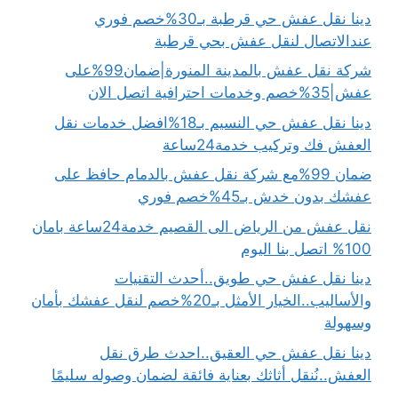
دينا نقل عفش حي قرطبة بـ30%خصم فوري
عندالاتصال لنقل عفش بحي قرطبة
شركة نقل عفش بالمدينة المنورة|ضمان99%على
عفش|35%خصم وخدمات احترافية اتصل الان
دينا نقل عفش حي النسيم بـ18%افضل خدمات نقل
العفش فك وتركيب خدمة24ساعة
ضمان 99%مع شركة نقل عفش بالدمام حافظ على
عفشك بدون خدش بـ45%خصم فوري
نقل عفش من الرياض الى القصيم خدمة24ساعة بامان
100% اتصل بنا اليوم
دينا نقل عفش حي طويق..أحدث التقنيات
والأساليب..الخيار الأمثل بـ20%خصم لنقل عفشك بأمان
وسهولة
دينا نقل عفش حي العقيق..احدث طرق نقل
العفش..نُنقل أثاثك بعناية فائقة لضمان وصوله سليمًا