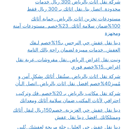
شركة نقل اثاث بالرياض 300 ريال خدمات
محدودة..اتصل بنا..نقل اثاثك بـ 300 ريال فقط
مستودعات تخزين اثاث بالرياض..حماية أثاثك
100%ضمان سلامة أثاثك..23%خصم..مستودعات آمنة
ومجهزة
دينا نقل عفش حي النرجس بـ15%خصم لـفك
العفش..خدمات مميزة لضمان راحة بالك التامة
ونيت نقل اغراض الرياض..نقل مفروشات..عربة نقل
اغراض..15%خصم فوري
شركة نقل اثاث بالرياض..ستُنقل أثاثك بِشكلٍ آمن و
مُميز40%خصم افضل نقل اثاث بالرياض..اتصل الـأن
شركة نقل مكاتب بالرياض بـ 20%خصم..فك وتركيب
احترافي لأثاث المكتب ضمان سلامة أثاثك ومعداتك
دينا نقل عفش حي العزيزية..خصم150ريال لنقل أثاثك
وممتلكاتك..افضل دينا نقل عفش
دينا نقل عفش حي العليا..رحلة مريحة لعفشك..تُلبي