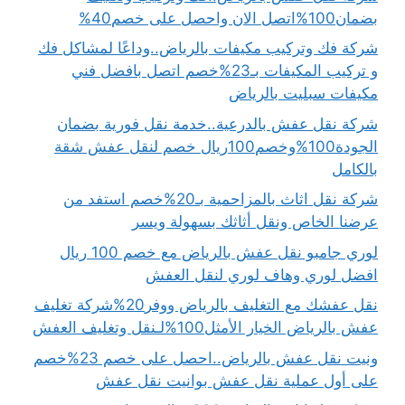
بضمان100%اتصل الان واحصل على خصم40%
شركة فك وتركيب مكيفات بالرياض..وداعًا لمشاكل فك
و تركيب المكيفات بـ23%خصم اتصل بافضل فني
مكيفات سبليت بالرياض
شركة نقل عفش بالدرعية..خدمة نقل فورية بضمان
الجودة100%وخصم100ريال خصم لنقل عفش شقة
بالكامل
شركة نقل اثاث بالمزاحمية بـ20%خصم استفد من
عرضنا الخاص ونقل أثاثك بسهولة ويسر
لوري جامبو نقل عفش بالرياض مع خصم 100 ريال
افضل لوري وهاف لوري لنقل العفش
نقل عفشك مع التغليف بالرياض ووفر20%شركة تغليف
عفش بالرياض الخيار الأمثل100%لـنقل وتغليف العفش
ونيت نقل عفش بالرياض..احصل على خصم 23%خصم
على أول عملية نقل عفش بوانيت نقل عفش