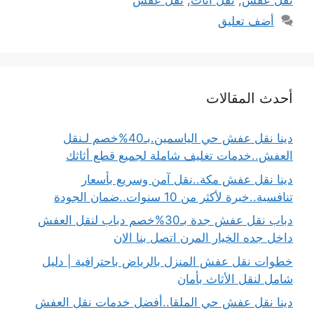
نقل عفش
,
نقل اثاث
,
نقل عفش
أضف تعليق
أحدث المقالات
دينا نقل عفش حي الياسمين.بـ40%خصم لـنقل
العفش..خدمات تغليف شاملة لجميع قطع أثاثك
دينا نقل عفش مكة..نقل آمن وسريع بأسعار
تنافسية..خبرة لأكثر من 10 سنوات..ضمان الجودة
دباب نقل عفش جدة بـ30%خصم دباب لنقل العفش
داخل جده الخيار المرن اتصل بنا الان
خطوات نقل عفش المنزل بالرياض باحترافية | دليل
شامل لنقل الأثاث بأمان
دينا نقل عفش حي الملقا..أفضل خدمات نقل العفش