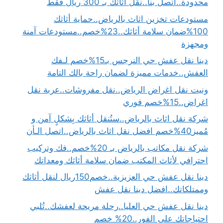
محدودة..اتصل بنا..نقل اثاثك بـ 300 ريال فقط
مستودعات تخزين اثاث بالرياض..حماية أثاثك
100%ضمان سلامة أثاثك..23%خصم..مستودعات آمنة
ومجهزة
دينا نقل عفش حي النرجس بـ15%خصم لـفك
العفش..خدمات مميزة لضمان راحة بالك التامة
ونيت نقل اغراض الرياض..نقل مفروشات..عربة نقل
اغراض..15%خصم فوري
شركة نقل اثاث بالرياض..ستُنقل أثاثك بِشكلٍ آمن و
مُميز40%خصم افضل نقل اثاث بالرياض..اتصل الـأن
شركة نقل مكاتب بالرياض بـ 20%خصم..فك وتركيب
احترافي لأثاث المكتب ضمان سلامة أثاثك ومعداتك
دينا نقل عفش حي العزيزية..خصم150ريال لنقل أثاثك
وممتلكاتك..افضل دينا نقل عفش
دينا نقل عفش حي العليا..رحلة مريحة لعفشك..تُلبي
احتياجاتك على الفور..20% خصم