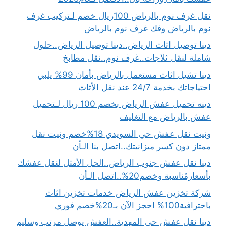
نقل غرف نوم بالرياض 100ريال خصم لـتركيب غرف
نوم بالرياض وفك غرف نوم بالرياض
دينا توصيل اثاث الرياض..دينا توصيل الرياض..حلول
شاملة لنقل ثلاجات..غرف نوم..نقل مطابخ
دينا تشيل اثاث مستعمل بالرياض بأمان 99% يلبي
احتياجاتك بخدمة 24/7 عند نقل الأثاث
دينه تحميل عفش الرياض بخصم 100 ريال لـتحميل
عفش بالرياض مع التغليف
ونيت نقل عفش حي السويدي 18%خصم ونيت نقل
ممتاز دون كسر ميزانيتك..اتصل بنا الـأن
دينا نقل عفش جنوب الرياض..الحل الأمثل لنقل عفشك
بأسعارمُناسبة وخصم20%..اتصل الـأن
شركة تخزين عفش الرياض خدمات تخزين اثاث
باحترافية100% احجز الآن بـ20%خصم فوري
دينا نقل عفش حي المهدية..العفش يوصل مرتب وسليم