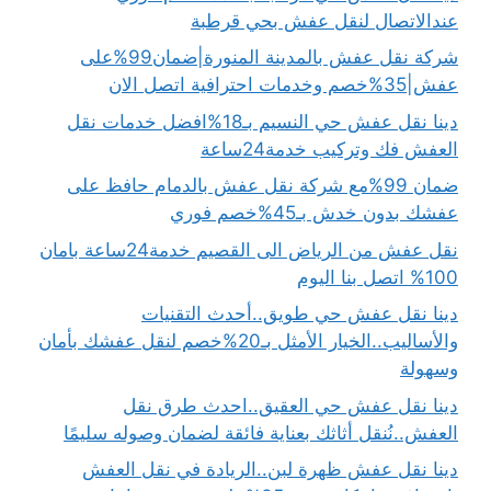
عندالاتصال لنقل عفش بحي قرطبة
شركة نقل عفش بالمدينة المنورة|ضمان99%على
عفش|35%خصم وخدمات احترافية اتصل الان
دينا نقل عفش حي النسيم بـ18%افضل خدمات نقل
العفش فك وتركيب خدمة24ساعة
ضمان 99%مع شركة نقل عفش بالدمام حافظ على
عفشك بدون خدش بـ45%خصم فوري
نقل عفش من الرياض الى القصيم خدمة24ساعة بامان
100% اتصل بنا اليوم
دينا نقل عفش حي طويق..أحدث التقنيات
والأساليب..الخيار الأمثل بـ20%خصم لنقل عفشك بأمان
وسهولة
دينا نقل عفش حي العقيق..احدث طرق نقل
العفش..نُنقل أثاثك بعناية فائقة لضمان وصوله سليمًا
دينا نقل عفش ظهرة لبن..الريادة في نقل العفش