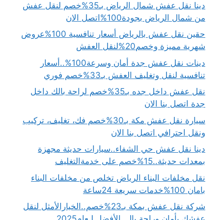
دينا نقل عفش شمال الرياض بـ35%خصم لنقل عفش
من شمال الرياض بجودة100%اتصل الان
حقين نقل عفش بالرياض أسعار تنافسية 100%عروض
شهرية مميزة وخصم20%لنقل العفش
دينات نقل عفش جدة أمان وسرعة100%..أسعار
تنافسية لنقل وتغليف العفش بـ33%خصم فوري
نقل عفش داخل جده بـ35%خصم لراحة بالك داخل
جدة اتصل بنا الان
سيارة نقل عفش مكة بـ30%خصم فك، تغليف، تركيب
ونقل احترافي اتصل بنا الان
دينا نقل عفش حي الشفاء..سيارات حديثة مجهزة
بمعدات حديثة..15%خصم على خدمةالتغليف
نقل مخلفات البناء الرياض تخلص من مخلفات البناء
بامان 100%خدمات سريعة 24ساعة
شركة نقل عفش بمكة بـ23%خصم..الخيارالأمثل لنقل
عفشك بأمان وراحة بال..الأفضل لـعام2025