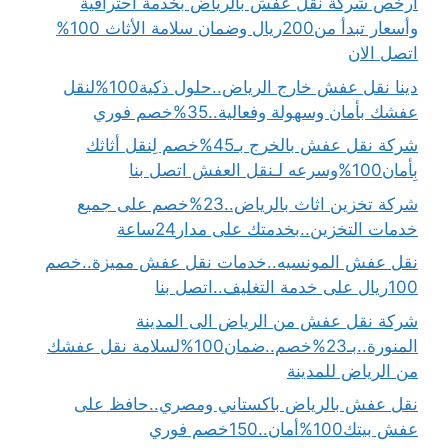
ارخص شركة نقل عفش بالرياض بخدمة احترافية
وأسعار تبدأ من200ريال وضمان سلامة الأثاث 100%
اتصل الان
دينا نقل عفش خارج الرياض..حلول ذكية100%لنقل
عفشك بأمان وسهولة وفعالية..35%خصم فوري
شركة نقل عفش بالخرج بـ45%خصم لِنقل أثاثك
بِأمان100%وسرعه لـنقل العفش اتصل بنا
شركة تخزين اثاث بالرياض..23%خصم على جميع
خدمات التخزين..بخدمتك على مدار24ساعة
نقل عفش المونسيه..خدمات نقل عفش مميزة..خصم
100ريال على خدمة التغليف..اتصل بنا
شركة نقل عفش من الرياض الى المدينة
المنورة..بـ23%خصم..ضمان100%لسلامة نقل عفشك
من الرياض للمدينة
نقل عفش بالرياض باكستاني ومصري..حافظ على
عفش بيتك100%أمان..150خصم فوري