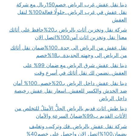
دينا نقل عفش غرب الرياض خصم150ريال مع شركة
نقل عفش في غرب الرياض..حلولًا فعالة100% لنقل
العفش
شركة نقل وتخزين أثاث بالرياض بـ20%حافظ على أثاثك
معنا| نقل وتخزين اثاث آمن100%اتصل الان
نقل عفش من الرياض الى جدة..100%ضمان نقل أثاثك
من الرياض إلى وجهته الجديدة..بـ18%خصم
دينا نقل عفش شرق الرياض مع ضمان 99% على
العفش..نضمن لك نقل أثاثك في أسرع وقت
دينا نقل عفش داخل الرياض بـ20%خصم..100% أمان
ضد الخدش والكسر للعفش..اسعار نقل عفش رخيصة
داخل الرياض
دينا طش اثاث قديم بالرياض الحلُّ الأمثلُ للتخلص من
الأثاث القديم ب99%ضمانُ السرعةِ والأمان
شركة نقل عفش بالرياض..فك وتركيب وتغليف
بضمان100%اتصل الان واحصل على خصم40%