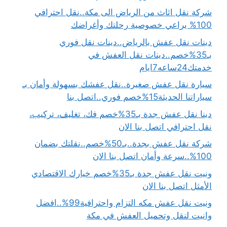
شركة نقل اثاث من الرياض الى مكة..نقل احترافي
100% يراعي خصوصية رحلتك وأغراضك
دينات نقل عفش بالرياض..دينات نقل فوري
بـ35%خصم..دينات نقل العفش في
خدمتك24ساعه7ايام
سيارة نقل عفش صغيرة..نقل عفشك بسهولة وأمان بـ
سياراتنا الحديثة15%خصم فوري..اتصل بنا
دينا نقل عفش جدة بـ35%خصم فك، تغليف، تركيب،
نقل احترافي اتصل بنا الان
شركة نقل عفش بجدة..بـ50%خصم..نقلتك بضمان
100%..سرعة وأمان اتصل بنا الان
ونيت نقل عفش جدة بـ35%خصم خيارك الاقتصادي
الأمثل اتصل بنا الان
ونيت نقل عفش مكه التزام واحترافية99%..افضل
وانيت لنقل وتحميل العفش في مكة