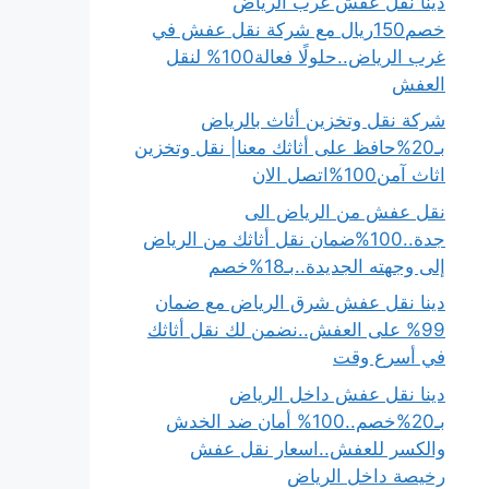
دينا نقل عفش غرب الرياض
خصم150ريال مع شركة نقل عفش في
غرب الرياض..حلولًا فعالة100% لنقل
العفش
شركة نقل وتخزين أثاث بالرياض
بـ20%حافظ على أثاثك معنا| نقل وتخزين
اثاث آمن100%اتصل الان
نقل عفش من الرياض الى
جدة..100%ضمان نقل أثاثك من الرياض
إلى وجهته الجديدة..بـ18%خصم
دينا نقل عفش شرق الرياض مع ضمان
99% على العفش..نضمن لك نقل أثاثك
في أسرع وقت
دينا نقل عفش داخل الرياض
بـ20%خصم..100% أمان ضد الخدش
والكسر للعفش..اسعار نقل عفش
رخيصة داخل الرياض