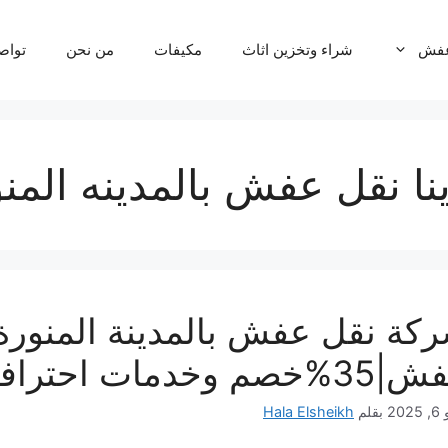
عفش
شراء وتخزين اثاث
مكيفات
من نحن
تواص
نا نقل عفش بالمدينه المن
م وخدمات احترافية اتصل الان
202
بقلم
Hala Elsheikh