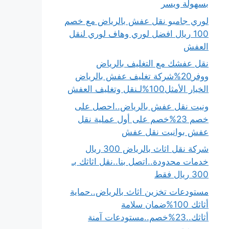
بسهولة ويسر
لوري جامبو نقل عفش بالرياض مع خصم
100 ريال افضل لوري وهاف لوري لنقل
العفش
نقل عفشك مع التغليف بالرياض
ووفر20%شركة تغليف عفش بالرياض
الخيار الأمثل100%لـنقل وتغليف العفش
ونيت نقل عفش بالرياض..احصل على
خصم 23%خصم على أول عملية نقل
عفش بوانيت نقل عفش
شركة نقل اثاث بالرياض 300 ريال
خدمات محدودة..اتصل بنا..نقل اثاثك بـ
300 ريال فقط
مستودعات تخزين اثاث بالرياض..حماية
أثاثك 100%ضمان سلامة
أثاثك..23%خصم..مستودعات آمنة