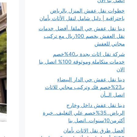
اتصل بنا الان
خطوات نقل عفش المنزل بالرياض
باحترافية | دليل شامل لنقل الأثاث بأمان
دينا نقل عفش حي الملقا..أفضل خدمات
نقل العفش بخصم 100ريال مع تركيب
مجاني للعفش
شركة نقل اثاث بجدة بـ40%خصم
خدمات متكاملة وموثوقة 100% اتصل بنا
الان
دينا نقل عفش حي الدار البيضاء
بـ23%خصم فك وتركيب مجاني للاثاث
اتصل الــأن
دينا نقل عفش داخل وخارج
الرياض..35%خصم علي التغليف..خبرة
أكثرمن10سنوات..اتصل بنا
أفضل طرق نقل الاثاث بأمان