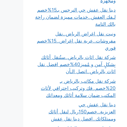
ومجهزة
دينا نقل عفش حي النرجس بـ15%خصم
لـفك العفش..خدمات مميزة لضمان راحة
بالك التامة
ونيت نقل اغراض الرياض..نقل
مفروشات..عربة نقل اغراض..15%خصم
فوري
شركة نقل اثاث بالرياض..ستُنقل أثاثك
بِشكلٍ آمن و مُميز40%خصم افضل نقل
اثاث بالرياض..اتصل الـأن
شركة نقل مكاتب بالرياض بـ
20%خصم..فك وتركيب احترافي لأثاث
المكتب ضمان سلامة أثاثك ومعداتك
دينا نقل عفش حي
العزيزية..خصم150ريال لنقل أثاثك
وممتلكاتك..افضل دينا نقل عفش