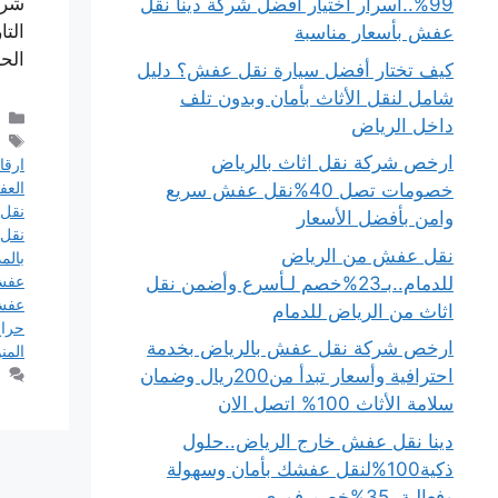
شرك
99%..أسرار اختيار أفضل شركة دينا نقل
التا
عفش بأسعار مناسبة
الح
كيف تختار أفضل سيارة نقل عفش؟ دليل
شامل لنقل الأثاث بأمان وبدون تلف
داخل الرياض
ارخص شركة نقل اثاث بالرياض
ارقا
الع
خصومات تصل 40%نقل عفش سريع
نقل 
وامن بأفضل الأسعار
نقل 
نقل عفش من الرياض
بالم
عفش 
للدمام..بـ23%خصم لـأسرع وأضمن نقل
عفش 
اثاث من الرياض للدمام
حرا
ارخص شركة نقل عفش بالرياض بخدمة
المن
احترافية وأسعار تبدأ من200ريال وضمان
سلامة الأثاث 100% اتصل الان
دينا نقل عفش خارج الرياض..حلول
ذكية100%لنقل عفشك بأمان وسهولة
وفعالية..35%خصم فوري