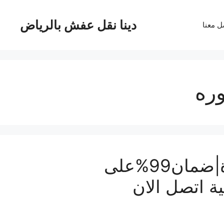
دينا نقل عفش بالرياض
ل معنا
وره
شركة نقل عفش بالمدينة المنورة|ضمان99%على