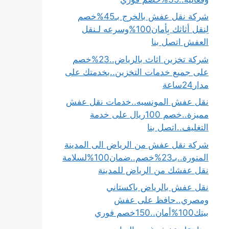
شركة نقل عفش بالخرج بـ45%خصم
لِنقل أثاثك بِأمان100%وسرعه لـنقل
العفش اتصل بنا
شركة تخزين اثاث بالرياض..23%خصم
على جميع خدمات التخزين..بخدمتك على
مدار24ساعة
نقل عفش المونسيه..خدمات نقل عفش
مميزة..خصم 100ريال على خدمة
التغليف..اتصل بنا
شركة نقل عفش من الرياض الى المدينة
المنورة..بـ23%خصم..ضمان100%لسلامة
نقل عفشك من الرياض للمدينة
نقل عفش بالرياض باكستاني
ومصري..حافظ على عفش
بيتك100%أمان..150خصم فوري