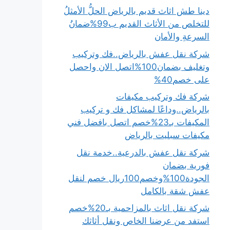
دينا طش اثاث قديم بالرياض الحلُّ الأمثلُ
للتخلص من الأثاث القديم ب99%ضمانُ
السرعةِ والأمان
شركة نقل عفش بالرياض..فك وتركيب
وتغليف بضمان100%اتصل الان واحصل
على خصم40%
شركة فك وتركيب مكيفات
بالرياض..وداعًا لمشاكل فك و تركيب
المكيفات بـ23%خصم اتصل بافضل فني
مكيفات سبليت بالرياض
شركة نقل عفش بالدرعية..خدمة نقل
فورية بضمان
الجودة100%وخصم100ريال خصم لنقل
عفش شقة بالكامل
شركة نقل اثاث بالمزاحمية بـ20%خصم
استفد من عرضنا الخاص ونقل أثاثك