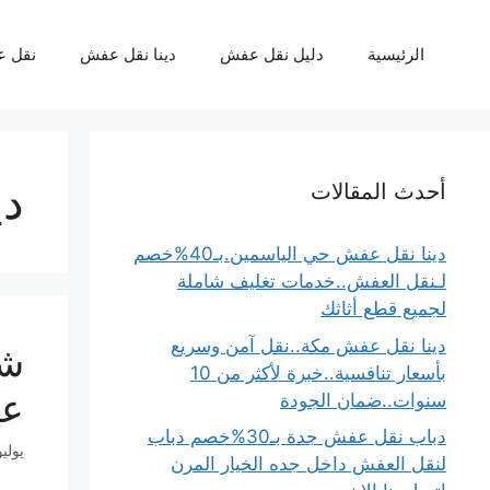
نتقل
لى
الرئيسية
دليل نقل عفش
دينا نقل عفش
نقل 
لمحتوى
دي
أحدث المقالات
دينا نقل عفش حي الياسمين.بـ40%خصم
لـنقل العفش..خدمات تغليف شاملة
لجميع قطع أثاثك
دينا نقل عفش مكة..نقل آمن وسريع
بأسعار تنافسية..خبرة لأكثر من 10
عفش|35%خص
سنوات..ضمان الجودة
دباب نقل عفش جدة بـ30%خصم دباب
يوليو 6, 5
لنقل العفش داخل جده الخيار المرن