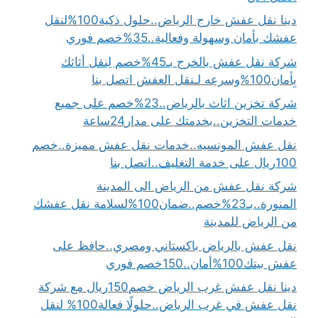
دينا نقل عفش خارج الرياض..حلول ذكية100%لنقل
عفشك بأمان وسهولة وفعالية..35%خصم فوري
شركة نقل عفش بالخرج بـ45%خصم لِنقل أثاثك
بِأمان100%وسرعه لـنقل العفش اتصل بنا
شركة تخزين اثاث بالرياض..23%خصم على جميع
خدمات التخزين..بخدمتك على مدار24ساعة
نقل عفش المونسيه..خدمات نقل عفش مميزة..خصم
100ريال على خدمة التغليف..اتصل بنا
شركة نقل عفش من الرياض الى المدينة
المنورة..بـ23%خصم..ضمان100%لسلامة نقل عفشك
من الرياض للمدينة
نقل عفش بالرياض باكستاني ومصري..حافظ على
عفش بيتك100%أمان..150خصم فوري
دينا نقل عفش غرب الرياض خصم150ريال مع شركة
نقل عفش في غرب الرياض..حلولًا فعالة100% لنقل