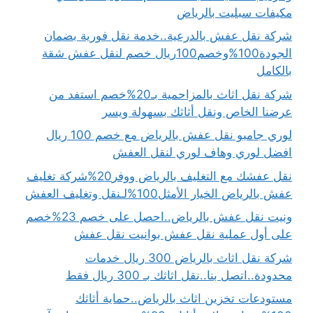
مكيفات سبليت بالرياض
شركة نقل عفش بالدرعية..خدمة نقل فورية بضمان
الجودة100%وخصم100ريال خصم لنقل عفش شقة
بالكامل
شركة نقل اثاث بالمزاحمية بـ20%خصم استفد من
عرضنا الخاص ونقل أثاثك بسهولة ويسر
لوري جامبو نقل عفش بالرياض مع خصم 100 ريال
افضل لوري وهاف لوري لنقل العفش
نقل عفشك مع التغليف بالرياض ووفر20%شركة تغليف
عفش بالرياض الخيار الأمثل100%لـنقل وتغليف العفش
ونيت نقل عفش بالرياض..احصل على خصم 23%خصم
على أول عملية نقل عفش بوانيت نقل عفش
شركة نقل اثاث بالرياض 300 ريال خدمات
محدودة..اتصل بنا..نقل اثاثك بـ 300 ريال فقط
مستودعات تخزين اثاث بالرياض..حماية أثاثك