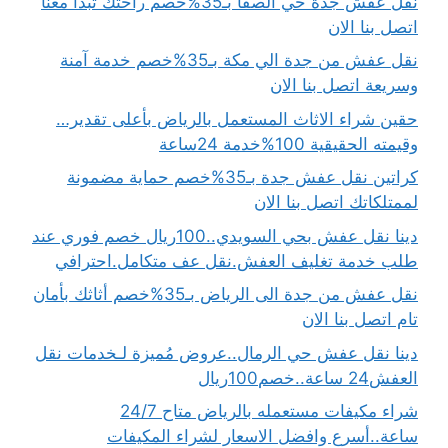
نقل عفش جدة حي الصفا بـ35%خصم راحتك تبدأ معنا
اتصل بنا الان
نقل عفش من جدة الي مكة بـ35%خصم خدمة آمنة
وسريعة اتصل بنا الان
حقين شراء الاثاث المستعمل بالرياض بأعلى تقدير…
وقيمته الحقيقية 100%خدمة 24ساعة
كراتين نقل عفش جدة بـ35%خصم حماية مضمونة
لممتلكاتك اتصل بنا الان
دينا نقل عفش بحي السويدي..100ريال خصم فوري عند
طلب خدمة تغليف العفش.نقل عف متكامل.احترافي
نقل عفش من جدة الى الرياض بـ35%خصم أثاثك بأمان
تام اتصل بنا الان
دينا نقل عفش حي الرمال..عروض مُميزة لـخدمات نقل
العفش24 ساعة..خصم100ريال
شراء مكيفات مستعمله بالرياض متاح 24/7
ساعة..أسرع وافضل الاسعار لشراء المكيفات