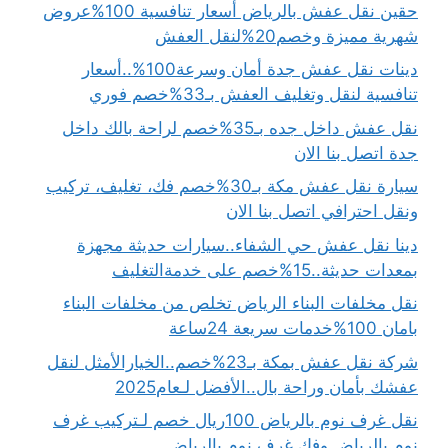
حقين نقل عفش بالرياض أسعار تنافسية 100%عروض
شهرية مميزة وخصم20%لنقل العفش
دينات نقل عفش جدة أمان وسرعة100%..أسعار
تنافسية لنقل وتغليف العفش بـ33%خصم فوري
نقل عفش داخل جده بـ35%خصم لراحة بالك داخل
جدة اتصل بنا الان
سيارة نقل عفش مكة بـ30%خصم فك، تغليف، تركيب
ونقل احترافي اتصل بنا الان
دينا نقل عفش حي الشفاء..سيارات حديثة مجهزة
بمعدات حديثة..15%خصم على خدمةالتغليف
نقل مخلفات البناء الرياض تخلص من مخلفات البناء
بامان 100%خدمات سريعة 24ساعة
شركة نقل عفش بمكة بـ23%خصم..الخيارالأمثل لنقل
عفشك بأمان وراحة بال..الأفضل لـعام2025
نقل غرف نوم بالرياض 100ريال خصم لـتركيب غرف
نوم بالرياض وفك غرف نوم بالرياض