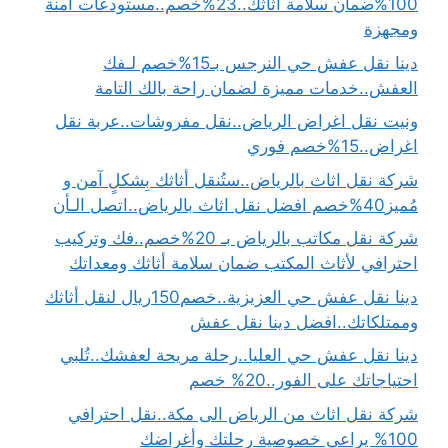
100%ضمان سلامة أثاثك..23%خصم..مستودعات آمنة
ومجهزة
دينا نقل عفش حي النرجس بـ15%خصم لـفك
العفش..خدمات مميزة لضمان راحة بالك التامة
ونيت نقل اغراض الرياض..نقل مفروشات..عربة نقل
اغراض..15%خصم فوري
شركة نقل اثاث بالرياض..ستُنقل أثاثك بِشكلٍ آمن و
مُميز40%خصم افضل نقل اثاث بالرياض..اتصل الـأن
شركة نقل مكاتب بالرياض بـ 20%خصم..فك وتركيب
احترافي لأثاث المكتب ضمان سلامة أثاثك ومعداتك
دينا نقل عفش حي العزيزية..خصم150ريال لنقل أثاثك
وممتلكاتك..افضل دينا نقل عفش
دينا نقل عفش حي العليا..رحلة مريحة لعفشك..تُلبي
احتياجاتك على الفور..20% خصم
شركة نقل اثاث من الرياض الى مكة..نقل احترافي
100% يراعي خصوصية رحلتك وأغراضك