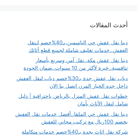
أحدث المقالات
دينا نقل عفش حي الياسمين.بـ40%خصم لـنقل
العفش..خدمات تغليف شاملة لجميع قطع أثاثك
دينا نقل عفش مكة..نقل آمن وسريع بأسعار
تنافسية..خبرة لأكثر من 10 سنوات..ضمان الجودة
دباب نقل عفش جدة بـ30%خصم دباب لنقل العفش
داخل جده الخيار المرن اتصل بنا الان
خطوات نقل عفش المنزل بالرياض باحترافية | دليل
شامل لنقل الأثاث بأمان
دينا نقل عفش حي الملقا..أفضل خدمات نقل العفش
بخصم 100ريال مع تركيب مجاني للعفش
شركة نقل اثاث بجدة بـ40%خصم خدمات متكاملة