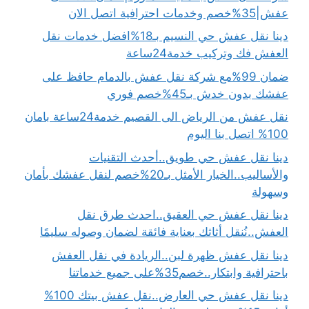
عفش|35%خصم وخدمات احترافية اتصل الان
دينا نقل عفش حي النسيم بـ18%افضل خدمات نقل
العفش فك وتركيب خدمة24ساعة
ضمان 99%مع شركة نقل عفش بالدمام حافظ على
عفشك بدون خدش بـ45%خصم فوري
نقل عفش من الرياض الى القصيم خدمة24ساعة بامان
100% اتصل بنا اليوم
دينا نقل عفش حي طويق..أحدث التقنيات
والأساليب..الخيار الأمثل بـ20%خصم لنقل عفشك بأمان
وسهولة
دينا نقل عفش حي العقيق..احدث طرق نقل
العفش..نُنقل أثاثك بعناية فائقة لضمان وصوله سليمًا
دينا نقل عفش ظهرة لبن..الريادة في نقل العفش
باحترافية وابتكار..خصم35%على جميع خدماتنا
دينا نقل عفش حي العارض..نقل عفش بيتك 100%