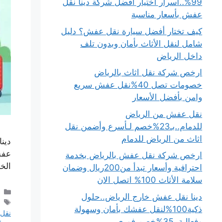
99%..أسرار اختيار أفضل شركة دينا نقل
عفش بأسعار مناسبة
كيف تختار أفضل سيارة نقل عفش؟ دليل
شامل لنقل الأثاث بأمان وبدون تلف
داخل الرياض
ارخص شركة نقل اثاث بالرياض
خصومات تصل 40%نقل عفش سريع
وامن بأفضل الأسعار
نقل عفش من الرياض
للدمام..بـ23%خصم لـأسرع وأضمن نقل
اثاث من الرياض للدمام
دين
عفش
ارخص شركة نقل عفش بالرياض بخدمة
الخ
احترافية وأسعار تبدأ من200ريال وضمان
سلامة الأثاث 100% اتصل الان
دينا نقل عفش خارج الرياض..حلول
ذكية100%لنقل عفشك بأمان وسهولة
نقل
وفعالية..35%خصم فوري