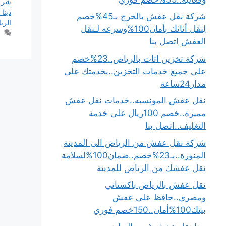
شرك
دينا
شركة نقل عفش بالخرج بـ45%خصم
الري
لِنقل أثاثك بِأمان100%وسرعه لـنقل
العفش اتصل بنا
شركة تخزين اثاث بالرياض..23%خصم
على جميع خدمات التخزين..بخدمتك على
مدار24ساعة
نقل عفش المونسيه..خدمات نقل عفش
مميزة..خصم 100ريال على خدمة
التغليف..اتصل بنا
شركة نقل عفش من الرياض الى المدينة
المنورة..بـ23%خصم..ضمان100%لسلامة
نقل عفشك من الرياض للمدينة
نقل عفش بالرياض باكستاني
ومصري..حافظ على عفش
بيتك100%أمان..150خصم فوري