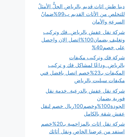
دينا طش اثاث قديم بالرياض الحلُّ الأمثلُ
للتخلص من الأثاث القديم ب99%ضمانُ
السرعةِ والأمان
شركة نقل عفش بالرياض..فك وتركيب
وتغليف بضمان100%اتصل الان واحصل
على خصم40%
شركة فك وتركيب مكيفات
بالرياض..وداعًا لمشاكل فك و تركيب
المكيفات بـ23%خصم اتصل بافضل فني
مكيفات سبليت بالرياض
شركة نقل عفش بالدرعية..خدمة نقل
فورية بضمان
الجودة100%وخصم100ريال خصم لنقل
عفش شقة بالكامل
شركة نقل اثاث بالمزاحمية بـ20%خصم
استفد من عرضنا الخاص ونقل أثاثك