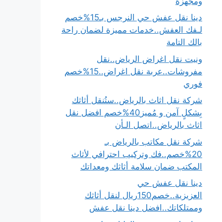
ومجهزة
دينا نقل عفش حي النرجس بـ15%خصم
لـفك العفش..خدمات مميزة لضمان راحة
بالك التامة
ونيت نقل اغراض الرياض..نقل
مفروشات..عربة نقل اغراض..15%خصم
فوري
شركة نقل اثاث بالرياض..ستُنقل أثاثك
بِشكلٍ آمن و مُميز40%خصم افضل نقل
اثاث بالرياض..اتصل الـأن
شركة نقل مكاتب بالرياض بـ
20%خصم..فك وتركيب احترافي لأثاث
المكتب ضمان سلامة أثاثك ومعداتك
دينا نقل عفش حي
العزيزية..خصم150ريال لنقل أثاثك
وممتلكاتك..افضل دينا نقل عفش