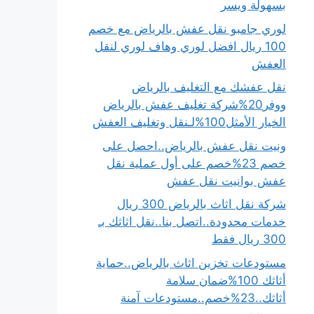
بسهولة ويسر
لوري جامبو نقل عفش بالرياض مع خصم
100 ريال افضل لوري وهاف لوري لنقل
العفش
نقل عفشك مع التغليف بالرياض
ووفر20%شركة تغليف عفش بالرياض
الخيار الأمثل100%لـنقل وتغليف العفش
ونيت نقل عفش بالرياض..احصل على
خصم 23%خصم على أول عملية نقل
عفش بوانيت نقل عفش
شركة نقل اثاث بالرياض 300 ريال
خدمات محدودة..اتصل بنا..نقل اثاثك بـ
300 ريال فقط
مستودعات تخزين اثاث بالرياض..حماية
أثاثك 100%ضمان سلامة
أثاثك..23%خصم..مستودعات آمنة