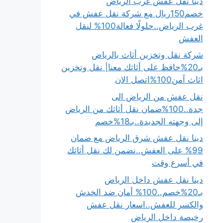
دينا نقل عفش غرب الرياض
خصم150ريال مع شركة نقل عفش في
غرب الرياض..حلولًا فعالة100% لنقل
العفش
شركة نقل وتخزين أثاث بالرياض
بـ20%حافظ على أثاثك معنا| نقل وتخزين
اثاث آمن100%اتصل الان
نقل عفش من الرياض الى
جدة..100%ضمان نقل أثاثك من الرياض
إلى وجهته الجديدة..بـ18%خصم
دينا نقل عفش شرق الرياض مع ضمان
99% على العفش..نضمن لك نقل أثاثك
في أسرع وقت
دينا نقل عفش داخل الرياض
بـ20%خصم..100% أمان ضد الخدش
والكسر للعفش..اسعار نقل عفش
رخيصة داخل الرياض