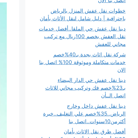
اتصل بنا الان
خطوات نقل عفش المنزل بالرياض
باحترافية | دليل شامل لنقل الأثاث بأمان
دينا نقل عفش حي الملقا..أفضل خدمات
نقل العفش بخصم 100ريال مع تركيب
مجاني للعفش
شركة نقل اثاث بجدة بـ40%خصم
خدمات متكاملة وموثوقة 100% اتصل بنا
الان
دينا نقل عفش حي الدار البيضاء
بـ23%خصم فك وتركيب مجاني للاثاث
اتصل الــأن
دينا نقل عفش داخل وخارج
الرياض..35%خصم علي التغليف..خبرة
أكثرمن10سنوات..اتصل بنا
أفضل طرق نقل الاثاث بأمان