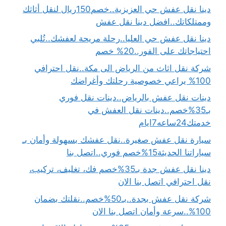
دينا نقل عفش حي العزيزية..خصم150ريال لنقل أثاثك
وممتلكاتك..افضل دينا نقل عفش
دينا نقل عفش حي العليا..رحلة مريحة لعفشك..تُلبي
احتياجاتك على الفور..20% خصم
شركة نقل اثاث من الرياض الى مكة..نقل احترافي
100% يراعي خصوصية رحلتك وأغراضك
دينات نقل عفش بالرياض..دينات نقل فوري
بـ35%خصم..دينات نقل العفش في
خدمتك24ساعه7ايام
سيارة نقل عفش صغيرة..نقل عفشك بسهولة وأمان بـ
سياراتنا الحديثة15%خصم فوري..اتصل بنا
دينا نقل عفش جدة بـ35%خصم فك، تغليف، تركيب،
نقل احترافي اتصل بنا الان
شركة نقل عفش بجدة..بـ50%خصم..نقلتك بضمان
100%..سرعة وأمان اتصل بنا الان