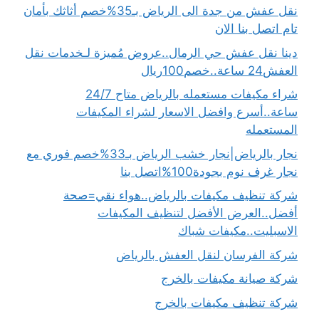
نقل عفش من جدة الى الرياض بـ35%خصم أثاثك بأمان
تام اتصل بنا الان
دينا نقل عفش حي الرمال..عروض مُميزة لـخدمات نقل
العفش24 ساعة..خصم100ريال
شراء مكيفات مستعمله بالرياض متاح 24/7
ساعة..أسرع وافضل الاسعار لشراء المكيفات
المستعمله
نجار بالرياض|نجار خشب الرياض بـ33%خصم فوري مع
نجار غرف نوم بجودة100%اتصل بنا
شركة تنظيف مكيفات بالرياض..هواء نقي=صحة
أفضل..العرض الأفضل لتنظيف المكيفات
الاسبليت..مكيفات شباك
شركة الفرسان لنقل العفش بالرياض
شركة صيانة مكيفات بالخرج
شركة تنظيف مكيفات بالخرج