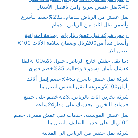
40%نقل عفش سريع وامن بأفضل الأسعار
نقل عفش من الرياض للدمام..بـ23%خصم لـأسرع
وأضمن نقل اثاث من الرياض للدمام
ارخص شركة نقل عفش بالرياض بخدمة احترافية
وأسعار تبدأ من200ريال وضمان سلامة الأثاث 100%
اتصل الان
دينا نقل عفش خارج الرياض..حلول ذكية100%لنقل
عفشك بأمان وسهولة وفعالية..35%خصم فوري
شركة نقل عفش بالخرج بـ45%خصم لِنقل أثاثك
بِأمان100%وسرعه لـنقل العفش اتصل بنا
شركة تخزين اثاث بالرياض..23%خصم على جميع
خدمات التخزين..بخدمتك على مدار24ساعة
نقل عفش المونسيه..خدمات نقل عفش مميزة..خصم
100ريال على خدمة التغليف..اتصل بنا
شركة نقل عفش من الرياض الى المدينة