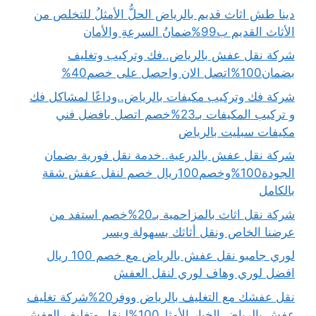
دينا طش اثاث قديم بالرياض الحلُّ الأمثلُ للتخلص من
الأثاث القديم ب99%ضمانُ السرعةِ والأمان
شركة نقل عفش بالرياض..فك وتركيب وتغليف
بضمان100%اتصل الان واحصل على خصم40%
شركة فك وتركيب مكيفات بالرياض..وداعًا لمشاكل فك
و تركيب المكيفات بـ23%خصم اتصل بافضل فني
مكيفات سبليت بالرياض
شركة نقل عفش بالدرعية..خدمة نقل فورية بضمان
الجودة100%وخصم100ريال خصم لنقل عفش شقة
بالكامل
شركة نقل اثاث بالمزاحمية بـ20%خصم استفد من
عرضنا الخاص ونقل أثاثك بسهولة ويسر
لوري جامبو نقل عفش بالرياض مع خصم 100 ريال
افضل لوري وهاف لوري لنقل العفش
نقل عفشك مع التغليف بالرياض ووفر20%شركة تغليف
عفش بالرياض الخيار الأمثل100%لـنقل وتغليف العفش