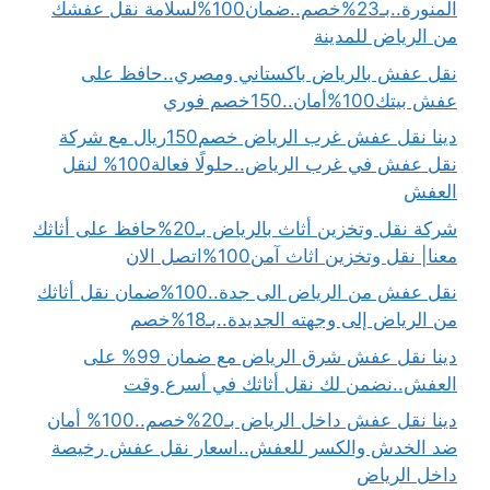
المنورة..بـ23%خصم..ضمان100%لسلامة نقل عفشك
من الرياض للمدينة
نقل عفش بالرياض باكستاني ومصري..حافظ على
عفش بيتك100%أمان..150خصم فوري
دينا نقل عفش غرب الرياض خصم150ريال مع شركة
نقل عفش في غرب الرياض..حلولًا فعالة100% لنقل
العفش
شركة نقل وتخزين أثاث بالرياض بـ20%حافظ على أثاثك
معنا| نقل وتخزين اثاث آمن100%اتصل الان
نقل عفش من الرياض الى جدة..100%ضمان نقل أثاثك
من الرياض إلى وجهته الجديدة..بـ18%خصم
دينا نقل عفش شرق الرياض مع ضمان 99% على
العفش..نضمن لك نقل أثاثك في أسرع وقت
دينا نقل عفش داخل الرياض بـ20%خصم..100% أمان
ضد الخدش والكسر للعفش..اسعار نقل عفش رخيصة
داخل الرياض