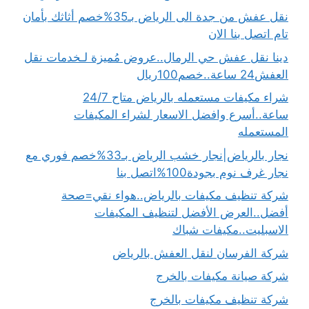
نقل عفش من جدة الى الرياض بـ35%خصم أثاثك بأمان
تام اتصل بنا الان
دينا نقل عفش حي الرمال..عروض مُميزة لـخدمات نقل
العفش24 ساعة..خصم100ريال
شراء مكيفات مستعمله بالرياض متاح 24/7
ساعة..أسرع وافضل الاسعار لشراء المكيفات
المستعمله
نجار بالرياض|نجار خشب الرياض بـ33%خصم فوري مع
نجار غرف نوم بجودة100%اتصل بنا
شركة تنظيف مكيفات بالرياض..هواء نقي=صحة
أفضل..العرض الأفضل لتنظيف المكيفات
الاسبليت..مكيفات شباك
شركة الفرسان لنقل العفش بالرياض
شركة صيانة مكيفات بالخرج
شركة تنظيف مكيفات بالخرج