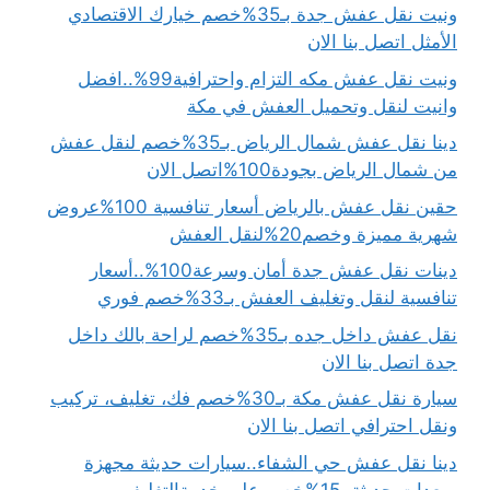
ونيت نقل عفش جدة بـ35%خصم خيارك الاقتصادي
الأمثل اتصل بنا الان
ونيت نقل عفش مكه التزام واحترافية99%..افضل
وانيت لنقل وتحميل العفش في مكة
دينا نقل عفش شمال الرياض بـ35%خصم لنقل عفش
من شمال الرياض بجودة100%اتصل الان
حقين نقل عفش بالرياض أسعار تنافسية 100%عروض
شهرية مميزة وخصم20%لنقل العفش
دينات نقل عفش جدة أمان وسرعة100%..أسعار
تنافسية لنقل وتغليف العفش بـ33%خصم فوري
نقل عفش داخل جده بـ35%خصم لراحة بالك داخل
جدة اتصل بنا الان
سيارة نقل عفش مكة بـ30%خصم فك، تغليف، تركيب
ونقل احترافي اتصل بنا الان
دينا نقل عفش حي الشفاء..سيارات حديثة مجهزة
بمعدات حديثة..15%خصم على خدمةالتغليف