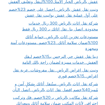
عفش بالرياض الخيار الأمثل100%لـنقل وتغليف العفش
ونيت نقل عفش بالرياض..احصل على خصم 23%خصم
على أول عملية نقل عفش بوانيت نقل عفش
شركة نقل اثاث بالرياض 300 ريال خدمات
محدودة..اتصل بنا..نقل اثاثك بـ 300 ريال فقط
مستودعات تخزين اثاث بالرياض..حماية أثاثك
100%ضمان سلامة أثاثك..23%خصم..مستودعات آمنة
ومجهزة
دينا نقل عفش حي النرجس بـ15%خصم لـفك
العفش..خدمات مميزة لضمان راحة بالك التامة
ونيت نقل اغراض الرياض..نقل مفروشات..عربة نقل
اغراض..15%خصم فوري
شركة نقل اثاث بالرياض..ستُنقل أثاثك بِشكلٍ آمن و
مُميز40%خصم افضل نقل اثاث بالرياض..اتصل الـأن
شركة نقل مكاتب بالرياض بـ 20%خصم..فك وتركيب
احترافي لأثاث المكتب ضمان سلامة أثاثك ومعداتك