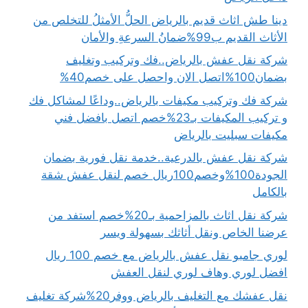
دينا طش اثاث قديم بالرياض الحلُّ الأمثلُ للتخلص من
الأثاث القديم ب99%ضمانُ السرعةِ والأمان
شركة نقل عفش بالرياض..فك وتركيب وتغليف
بضمان100%اتصل الان واحصل على خصم40%
شركة فك وتركيب مكيفات بالرياض..وداعًا لمشاكل فك
و تركيب المكيفات بـ23%خصم اتصل بافضل فني
مكيفات سبليت بالرياض
شركة نقل عفش بالدرعية..خدمة نقل فورية بضمان
الجودة100%وخصم100ريال خصم لنقل عفش شقة
بالكامل
شركة نقل اثاث بالمزاحمية بـ20%خصم استفد من
عرضنا الخاص ونقل أثاثك بسهولة ويسر
لوري جامبو نقل عفش بالرياض مع خصم 100 ريال
افضل لوري وهاف لوري لنقل العفش
نقل عفشك مع التغليف بالرياض ووفر20%شركة تغليف