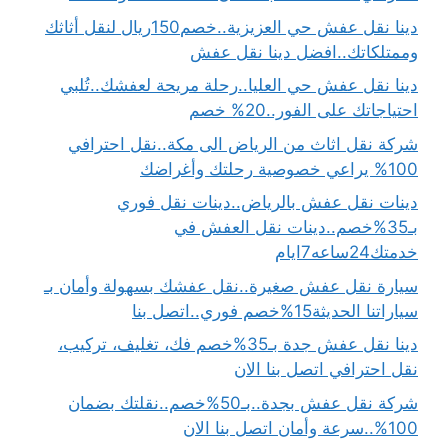
دينا نقل عفش حي العزيزية..خصم150ريال لنقل أثاثك
وممتلكاتك..افضل دينا نقل عفش
دينا نقل عفش حي العليا..رحلة مريحة لعفشك..تُلبي
احتياجاتك على الفور..20% خصم
شركة نقل اثاث من الرياض الى مكة..نقل احترافي
100% يراعي خصوصية رحلتك وأغراضك
دينات نقل عفش بالرياض..دينات نقل فوري
بـ35%خصم..دينات نقل العفش في
خدمتك24ساعه7ايام
سيارة نقل عفش صغيرة..نقل عفشك بسهولة وأمان بـ
سياراتنا الحديثة15%خصم فوري..اتصل بنا
دينا نقل عفش جدة بـ35%خصم فك، تغليف، تركيب،
نقل احترافي اتصل بنا الان
شركة نقل عفش بجدة..بـ50%خصم..نقلتك بضمان
100%..سرعة وأمان اتصل بنا الان