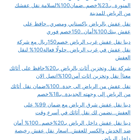
المنورة..بـ23%خصم..ضمان100%لسلامة نقل عفشك
من الرياض للمدينة
نقل عفش بالرياض باكستاني ومصري..حافظ على
عفش بيتك100%أمان..150خصم فوري
دينا نقل عفش غرب الرياض خصم150ريال مع شركة
نقل عفش في غرب الرياض..حلولًا فعالة100% لنقل
العفش
شركة نقل وتخزين أثاث بالرياض بـ20%حافظ على أثاثك
معنا| نقل وتخزين اثاث آمن100%اتصل الان
نقل عفش من الرياض الى جدة..100%ضمان نقل أثاثك
من الرياض إلى وجهته الجديدة..بـ18%خصم
دينا نقل عفش شرق الرياض مع ضمان 99% على
العفش..نضمن لك نقل أثاثك في أسرع وقت
دينا نقل عفش داخل الرياض بـ20%خصم..100% أمان
ضد الخدش والكسر للعفش..اسعار نقل عفش رخيصة
داخل الرياض