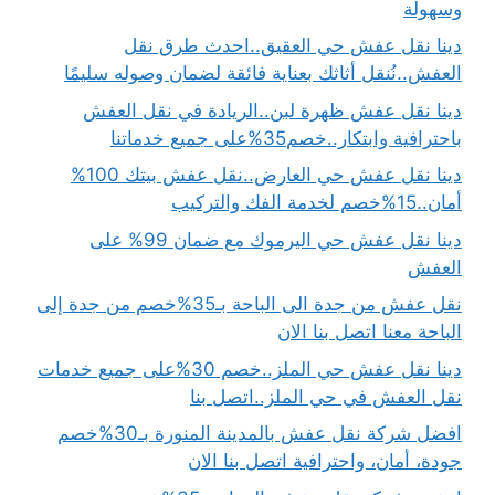
وسهولة
دينا نقل عفش حي العقيق..احدث طرق نقل
العفش..نُنقل أثاثك بعناية فائقة لضمان وصوله سليمًا
دينا نقل عفش ظهرة لبن..الريادة في نقل العفش
باحترافية وابتكار..خصم35%على جميع خدماتنا
دينا نقل عفش حي العارض..نقل عفش بيتك 100%
أمان..15%خصم لخدمة الفك والتركيب
دينا نقل عفش حي اليرموك مع ضمان 99% على
العفش
نقل عفش من جدة الى الباحة بـ35%خصم من جدة إلى
الباحة معنا اتصل بنا الان
دينا نقل عفش حي الملز..خصم 30%على جميع خدمات
نقل العفش في حي الملز..اتصل بنا
افضل شركة نقل عفش بالمدينة المنورة بـ30%خصم
جودة، أمان، واحترافية اتصل بنا الان