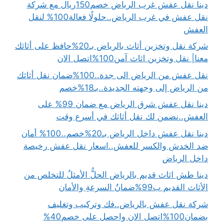
دينا نقل عفش غرب الرياض خصم150ريال مع شركة
نقل عفش في غرب الرياض..حلولًا فعالة100% لنقل
العفش
شركة نقل وتخزين أثاث بالرياض بـ20%حافظ على أثاثك
معنا| نقل وتخزين اثاث آمن100%اتصل الان
نقل عفش من الرياض الى جدة..100%ضمان نقل أثاثك
من الرياض إلى وجهته الجديدة..بـ18%خصم
دينا نقل عفش شرق الرياض مع ضمان 99% على
العفش..نضمن لك نقل أثاثك في أسرع وقت
دينا نقل عفش داخل الرياض بـ20%خصم..100% أمان
ضد الخدش والكسر للعفش..اسعار نقل عفش رخيصة
داخل الرياض
دينا طش اثاث قديم بالرياض الحلُّ الأمثلُ للتخلص من
الأثاث القديم ب99%ضمانُ السرعةِ والأمان
شركة نقل عفش بالرياض..فك وتركيب وتغليف
بضمان100%اتصل الان واحصل على خصم40%