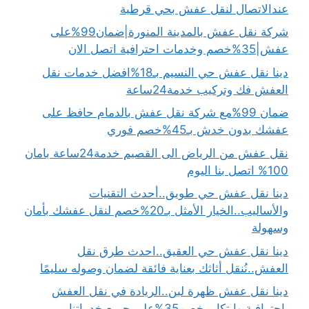
عندالاتصال لنقل عفش بحي قرطبة
شركة نقل عفش بالمدينة المنورة|ضمان99%على
عفش|35%خصم وخدمات احترافية اتصل الان
دينا نقل عفش حي النسيم بـ18%افضل خدمات نقل
العفش فك وتركيب خدمة24ساعة
ضمان 99%مع شركة نقل عفش بالدمام حافظ على
عفشك بدون خدش بـ45%خصم فوري
نقل عفش من الرياض الى القصيم خدمة24ساعة بامان
100% اتصل بنا اليوم
دينا نقل عفش حي طويق..أحدث التقنيات
والأساليب..الخيار الأمثل بـ20%خصم لنقل عفشك بأمان
وسهولة
دينا نقل عفش حي العقيق..احدث طرق نقل
العفش..نُنقل أثاثك بعناية فائقة لضمان وصوله سليمًا
دينا نقل عفش ظهرة لبن..الريادة في نقل العفش
باحترافية وابتكار..خصم35%على جميع خدماتنا