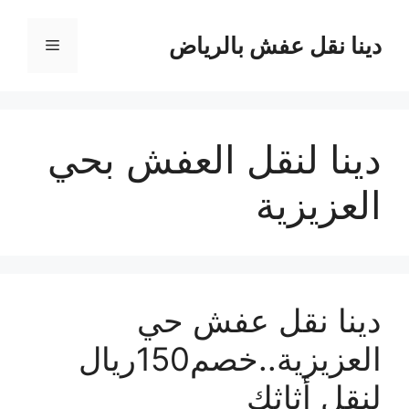
نتقل
لى
دينا نقل عفش بالرياض
القائمة
لمحتوى
دينا لنقل العفش بحي
العزيزية
دينا نقل عفش حي
العزيزية..خصم150ريال
لنقل أثاثك