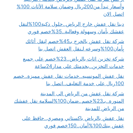
وأسعار تبدأ من200ريال وضمان سلامة الأثاث 100%
اتصل الان
دينا نقل عفش خارج الرياض..حلول ذكية100%لنقل
عفشك بأمان وسهولة وفعالية..35%خصم فوري
شركة نقل عفش بالخرج بـ45%خصم لِنقل أثاثك
بِأمان100%وسرعه لـنقل العفش اتصل بنا
شركة تخزين اثاث بالرياض..23%خصم على جميع
خدمات التخزين..بخدمتك على مدار24ساعة
نقل عفش المونسيه..خدمات نقل عفش مميزة..خصم
100ريال على خدمة التغليف..اتصل بنا
شركة نقل عفش من الرياض الى المدينة
المنورة..بـ23%خصم..ضمان100%لسلامة نقل عفشك
من الرياض للمدينة
نقل عفش بالرياض باكستاني ومصري..حافظ على
عفش بيتك100%أمان..150خصم فوري