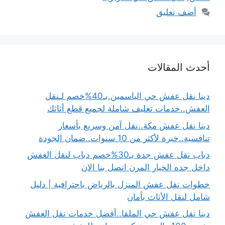
أضف تعليق
أحدث المقالات
دينا نقل عفش حي الياسمين.بـ40%خصم لـنقل
العفش..خدمات تغليف شاملة لجميع قطع أثاثك
دينا نقل عفش مكة..نقل آمن وسريع بأسعار
تنافسية..خبرة لأكثر من 10 سنوات..ضمان الجودة
دباب نقل عفش جدة بـ30%خصم دباب لنقل العفش
داخل جده الخيار المرن اتصل بنا الان
خطوات نقل عفش المنزل بالرياض باحترافية | دليل
شامل لنقل الأثاث بأمان
دينا نقل عفش حي الملقا..أفضل خدمات نقل العفش