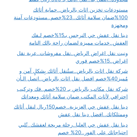
مستودعات تخزين اثاث بالرياض..حماية أثاثك
100%ضمان سلامة أثاثك..23%خصم..مستودعات آمنة
ومجهزة
دينا نقل عفش حي النرجس بـ15%خصم لـفك
العفش..خدمات مميزة لضمان راحة بالك التامة
ونيت نقل اغراض الرياض..نقل مفروشات..عربة نقل
اغراض..15%خصم فوري
شركة نقل اثاث بالرياض..ستُنقل أثاثك بِشكلٍ آمن و
مُميز40%خصم افضل نقل اثاث بالرياض..اتصل الـأن
شركة نقل مكاتب بالرياض بـ 20%خصم..فك وتركيب
احترافي لأثاث المكتب ضمان سلامة أثاثك ومعداتك
دينا نقل عفش حي العزيزية..خصم150ريال لنقل أثاثك
وممتلكاتك..افضل دينا نقل عفش
دينا نقل عفش حي العليا..رحلة مريحة لعفشك..تُلبي
احتياجاتك على الفور..20% خصم