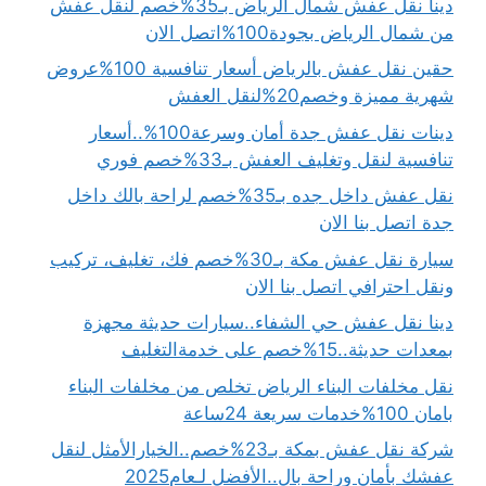
دينا نقل عفش شمال الرياض بـ35%خصم لنقل عفش
من شمال الرياض بجودة100%اتصل الان
حقين نقل عفش بالرياض أسعار تنافسية 100%عروض
شهرية مميزة وخصم20%لنقل العفش
دينات نقل عفش جدة أمان وسرعة100%..أسعار
تنافسية لنقل وتغليف العفش بـ33%خصم فوري
نقل عفش داخل جده بـ35%خصم لراحة بالك داخل
جدة اتصل بنا الان
سيارة نقل عفش مكة بـ30%خصم فك، تغليف، تركيب
ونقل احترافي اتصل بنا الان
دينا نقل عفش حي الشفاء..سيارات حديثة مجهزة
بمعدات حديثة..15%خصم على خدمةالتغليف
نقل مخلفات البناء الرياض تخلص من مخلفات البناء
بامان 100%خدمات سريعة 24ساعة
شركة نقل عفش بمكة بـ23%خصم..الخيارالأمثل لنقل
عفشك بأمان وراحة بال..الأفضل لـعام2025