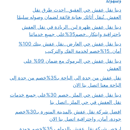
وسهولة
دينا نقل عفش حي العقيق..احدث طرق نقل
العفش..نُنقل أثاثك بعناية فائقة لضمان وصوله سليمًا
دينا نقل عفش ظهرة لبن..الريادة في نقل العفش
باحترافية وابتكار..خصم35%على جميع خدماتنا
دينا نقل عفش حي العارض..نقل عفش بيتك 100%
أمان..15%خصم لخدمة الفك والتركيب
دينا نقل عفش حي اليرموك مع ضمان 99% على
العفش
نقل عفش من جدة الى الباحة بـ35%خصم من جدة إلى
الباحة معنا اتصل بنا الان
دينا نقل عفش حي الملز..خصم 30%على جميع خدمات
نقل العفش في حي الملز..اتصل بنا
افضل شركة نقل عفش بالمدينة المنورة بـ30%خصم
جودة، أمان، واحترافية اتصل بنا الان
ارخص شركة نقل عفش بالدمام بـ35%خصم جودة