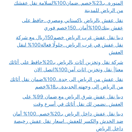
المنورة..بـ23%خصم..ضمان100%لسلامة نقل عفشك
من الرياض للمدينة
نقل عفش بالرياض باكستاني ومصري..حافظ على
عفش بيتك100%أمان..150خصم فوري
دينا نقل عفش غرب الرياض خصم150ريال مع شركة
نقل عفش في غرب الرياض..حلولًا فعالة100% لنقل
العفش
شركة نقل وتخزين أثاث بالرياض بـ20%حافظ على أثاثك
معنا| نقل وتخزين اثاث آمن100%اتصل الان
نقل عفش من الرياض الى جدة..100%ضمان نقل أثاثك
من الرياض إلى وجهته الجديدة..بـ18%خصم
دينا نقل عفش شرق الرياض مع ضمان 99% على
العفش..نضمن لك نقل أثاثك في أسرع وقت
دينا نقل عفش داخل الرياض بـ20%خصم..100% أمان
ضد الخدش والكسر للعفش..اسعار نقل عفش رخيصة
داخل الرياض