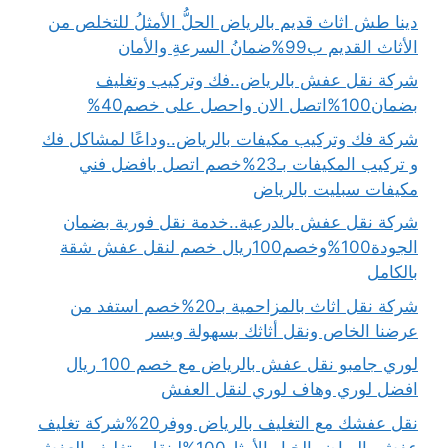
دينا طش اثاث قديم بالرياض الحلُّ الأمثلُ للتخلص من
الأثاث القديم ب99%ضمانُ السرعةِ والأمان
شركة نقل عفش بالرياض..فك وتركيب وتغليف
بضمان100%اتصل الان واحصل على خصم40%
شركة فك وتركيب مكيفات بالرياض..وداعًا لمشاكل فك
و تركيب المكيفات بـ23%خصم اتصل بافضل فني
مكيفات سبليت بالرياض
شركة نقل عفش بالدرعية..خدمة نقل فورية بضمان
الجودة100%وخصم100ريال خصم لنقل عفش شقة
بالكامل
شركة نقل اثاث بالمزاحمية بـ20%خصم استفد من
عرضنا الخاص ونقل أثاثك بسهولة ويسر
لوري جامبو نقل عفش بالرياض مع خصم 100 ريال
افضل لوري وهاف لوري لنقل العفش
نقل عفشك مع التغليف بالرياض ووفر20%شركة تغليف
عفش بالرياض الخيار الأمثل100%لـنقل وتغليف العفش