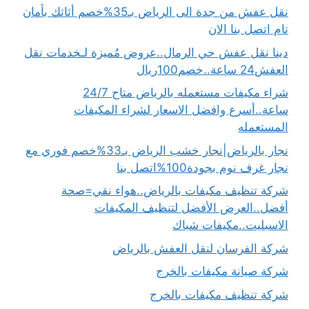
نقل عفش من جدة الى الرياض بـ35%خصم أثاثك بأمان
تام اتصل بنا الان
دينا نقل عفش حي الرمال..عروض مُميزة لـخدمات نقل
العفش24 ساعة..خصم100ريال
شراء مكيفات مستعمله بالرياض متاح 24/7
ساعة..أسرع وافضل الاسعار لشراء المكيفات
المستعمله
نجار بالرياض|نجار خشب الرياض بـ33%خصم فوري مع
نجار غرف نوم بجودة100%اتصل بنا
شركة تنظيف مكيفات بالرياض..هواء نقي=صحة
أفضل..العرض الأفضل لتنظيف المكيفات
الاسبليت..مكيفات شباك
شركة الفرسان لنقل العفش بالرياض
شركة صيانة مكيفات بالخرج
شركة تنظيف مكيفات بالخرج