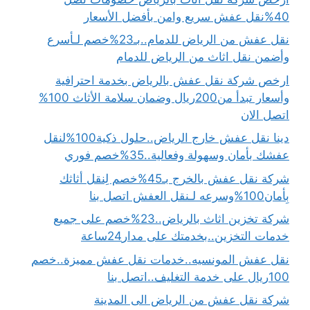
40%نقل عفش سريع وامن بأفضل الأسعار
نقل عفش من الرياض للدمام..بـ23%خصم لـأسرع
وأضمن نقل اثاث من الرياض للدمام
ارخص شركة نقل عفش بالرياض بخدمة احترافية
وأسعار تبدأ من200ريال وضمان سلامة الأثاث 100%
اتصل الان
دينا نقل عفش خارج الرياض..حلول ذكية100%لنقل
عفشك بأمان وسهولة وفعالية..35%خصم فوري
شركة نقل عفش بالخرج بـ45%خصم لِنقل أثاثك
بِأمان100%وسرعه لـنقل العفش اتصل بنا
شركة تخزين اثاث بالرياض..23%خصم على جميع
خدمات التخزين..بخدمتك على مدار24ساعة
نقل عفش المونسيه..خدمات نقل عفش مميزة..خصم
100ريال على خدمة التغليف..اتصل بنا
شركة نقل عفش من الرياض الى المدينة