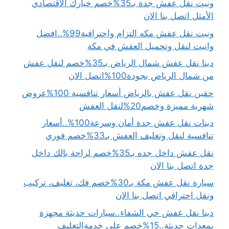
ونيت نقل عفش جدة بـ35%خصم خيارك الاقتصادي
الأمثل اتصل بنا الان
ونيت نقل عفش مكه التزام واحترافية99%..افضل
وانيت لنقل وتحميل العفش في مكة
دينا نقل عفش شمال الرياض بـ35%خصم لنقل عفش
من شمال الرياض بجودة100%اتصل الان
حقين نقل عفش بالرياض أسعار تنافسية 100%عروض
شهرية مميزة وخصم20%لنقل العفش
دينات نقل عفش جدة أمان وسرعة100%..أسعار
تنافسية لنقل وتغليف العفش بـ33%خصم فوري
نقل عفش داخل جده بـ35%خصم لراحة بالك داخل
جدة اتصل بنا الان
سيارة نقل عفش مكة بـ30%خصم فك، تغليف، تركيب
ونقل احترافي اتصل بنا الان
دينا نقل عفش حي الشفاء..سيارات حديثة مجهزة
بمعدات حديثة..15%خصم على خدمةالتغليف