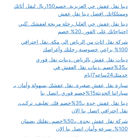
دينا نقل عفش حي العزيزية..خصم150ريال لنقل أثاثك
وممتلكاتك..افضل دينا نقل عفش
دينا نقل عفش حي العليا..رحلة مريحة لعفشك..تُلبي
احتياجاتك على الفور..20% خصم
شركة نقل اثاث من الرياض الى مكة..نقل احترافي
100% يراعي خصوصية رحلتك وأغراضك
دينات نقل عفش بالرياض..دينات نقل فوري
بـ35%خصم..دينات نقل العفش في
خدمتك24ساعه7ايام
سيارة نقل عفش صغيرة..نقل عفشك بسهولة وأمان بـ
سياراتنا الحديثة15%خصم فوري..اتصل بنا
دينا نقل عفش جدة بـ35%خصم فك، تغليف، تركيب،
نقل احترافي اتصل بنا الان
شركة نقل عفش بجدة..بـ50%خصم..نقلتك بضمان
100%..سرعة وأمان اتصل بنا الان