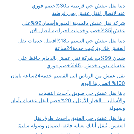
دينا نقل عفش حي قرطبة بـ30%خصم فوري
عندالاتصال لنقل عفش بحي قرطبة
شركة نقل عفش بالمدينة المنورة|ضمان99%على
عفش|35%خصم وخدمات احترافية اتصل الان
دينا نقل عفش حي النسيم بـ18%افضل خدمات نقل
العفش فك وتركيب خدمة24ساعة
ضمان 99%مع شركة نقل عفش بالدمام حافظ على
عفشك بدون خدش بـ45%خصم فوري
نقل عفش من الرياض الى القصيم خدمة24ساعة بامان
100% اتصل بنا اليوم
دينا نقل عفش حي طويق..أحدث التقنيات
والأساليب..الخيار الأمثل بـ20%خصم لنقل عفشك بأمان
وسهولة
دينا نقل عفش حي العقيق..احدث طرق نقل
العفش..نُنقل أثاثك بعناية فائقة لضمان وصوله سليمًا