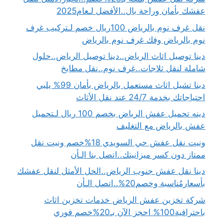
عفشك بأمان وراحة بال..الأفضل لـعام2025
نقل غرف نوم بالرياض 100ريال خصم لـتركيب غرف
نوم بالرياض وفك غرف نوم بالرياض
دينا توصيل اثاث الرياض..دينا توصيل الرياض..حلول
شاملة لنقل ثلاجات..غرف نوم..نقل مطابخ
دينا تشيل اثاث مستعمل بالرياض بأمان 99% يلبي
احتياجاتك بخدمة 24/7 عند نقل الأثاث
دينه تحميل عفش الرياض بخصم 100 ريال لـتحميل
عفش بالرياض مع التغليف
ونيت نقل عفش حي السويدي 18%خصم ونيت نقل
ممتاز دون كسر ميزانيتك..اتصل بنا الـأن
دينا نقل عفش جنوب الرياض..الحل الأمثل لنقل عفشك
بأسعارمُناسبة وخصم20%..اتصل الـأن
شركة تخزين عفش الرياض خدمات تخزين اثاث
باحترافية100% احجز الآن بـ20%خصم فوري