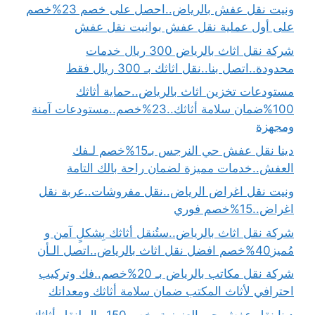
ونيت نقل عفش بالرياض..احصل على خصم 23%خصم
على أول عملية نقل عفش بوانيت نقل عفش
شركة نقل اثاث بالرياض 300 ريال خدمات
محدودة..اتصل بنا..نقل اثاثك بـ 300 ريال فقط
مستودعات تخزين اثاث بالرياض..حماية أثاثك
100%ضمان سلامة أثاثك..23%خصم..مستودعات آمنة
ومجهزة
دينا نقل عفش حي النرجس بـ15%خصم لـفك
العفش..خدمات مميزة لضمان راحة بالك التامة
ونيت نقل اغراض الرياض..نقل مفروشات..عربة نقل
اغراض..15%خصم فوري
شركة نقل اثاث بالرياض..ستُنقل أثاثك بِشكلٍ آمن و
مُميز40%خصم افضل نقل اثاث بالرياض..اتصل الـأن
شركة نقل مكاتب بالرياض بـ 20%خصم..فك وتركيب
احترافي لأثاث المكتب ضمان سلامة أثاثك ومعداتك
دينا نقل عفش حي العزيزية..خصم150ريال لنقل أثاثك