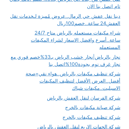
تام اتصل بنا الان
دينا نقل عفش حي الرمال..عروض مُميزة لـخدمات نقل
العفش24 ساعة..خصم100ريال
شراء مكيفات مستعمله بالرياض متاح 24/7
ساعة..أسرع وافضل الاسعار لشراء المكيفات
المستعمله
نجار بالرياض|نجار خشب الرياض بـ33%خصم فوري مع
نجار غرف نوم بجودة100%اتصل بنا
شركة تنظيف مكيفات بالرياض..هواء نقي=صحة
أفضل..العرض الأفضل لتنظيف المكيفات
الاسبليت..مكيفات شباك
شركة الفرسان لنقل العفش بالرياض
شركة صيانة مكيفات بالخرج
شركة تنظيف مكيفات بالخرج
شركة الجهات الاربع لنقل العفش بالرياض