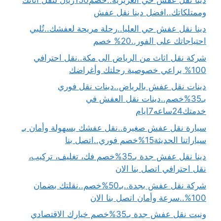
وممتلكاتك..افضل دينا نقل عفش
دينا نقل عفش حي العليا..رحلة مريحة لعفشك..تُلبي
احتياجاتك على الفور..20% خصم
شركة نقل اثاث من الرياض الى مكة..نقل احترافي
100% يراعي خصوصية رحلتك وأغراضك
دينات نقل عفش بالرياض..دينات نقل فوري
بـ35%خصم..دينات نقل العفش في
خدمتك24ساعه7ايام
سيارة نقل عفش صغيرة..نقل عفشك بسهولة وأمان بـ
سياراتنا الحديثة15%خصم فوري..اتصل بنا
دينا نقل عفش جدة بـ35%خصم فك، تغليف، تركيب،
نقل احترافي اتصل بنا الان
شركة نقل عفش بجدة..بـ50%خصم..نقلتك بضمان
100%..سرعة وأمان اتصل بنا الان
ونيت نقل عفش جدة بـ35%خصم خيارك الاقتصادي