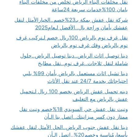
نقل مخلفات البناء الرياض تخلص من مخلفات البناء
بامان 100%خدمات سريعة 24ساعة
شركة نقل عفش بمكة بـ23%خصم..الخيارالأمثل لنقل
عفشك بأمان وراحة بال..الأفضل لـعام2025
نقل غرف نوم بالرياض 100ريال خصم لـتركيب غرف
نوم بالرياض وفك غرف نوم بالرياض
دينا توصيل اثاث الرياض..دينا توصيل الرياض..حلول
شاملة لنقل ثلاجات..غرف نوم..نقل مطابخ
دينا تشيل اثاث مستعمل بالرياض بأمان 99% يلبي
احتياجاتك بخدمة 24/7 عند نقل الأثاث
دينه تحميل عفش الرياض بخصم 100 ريال لـتحميل
عفش بالرياض مع التغليف
ونيت نقل عفش حي السويدي 18%خصم ونيت نقل
ممتاز دون كسر ميزانيتك..اتصل بنا الـأن
دينا نقل عفش جنوب الرياض..الحل الأمثل لنقل عفشك
بأسعارمُناسبة وخصم20%..اتصل الـأن