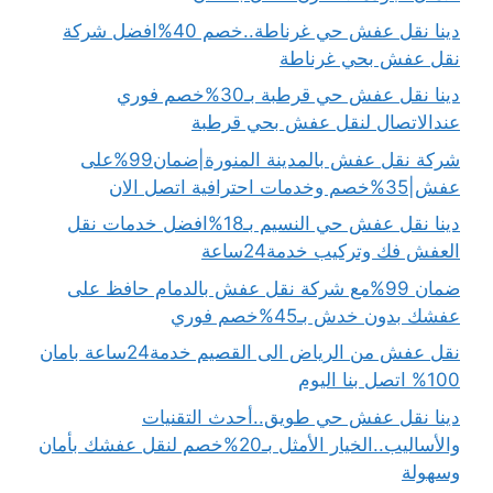
دينا نقل عفش حي غرناطة..خصم 40%افضل شركة
نقل عفش بحي غرناطة
دينا نقل عفش حي قرطبة بـ30%خصم فوري
عندالاتصال لنقل عفش بحي قرطبة
شركة نقل عفش بالمدينة المنورة|ضمان99%على
عفش|35%خصم وخدمات احترافية اتصل الان
دينا نقل عفش حي النسيم بـ18%افضل خدمات نقل
العفش فك وتركيب خدمة24ساعة
ضمان 99%مع شركة نقل عفش بالدمام حافظ على
عفشك بدون خدش بـ45%خصم فوري
نقل عفش من الرياض الى القصيم خدمة24ساعة بامان
100% اتصل بنا اليوم
دينا نقل عفش حي طويق..أحدث التقنيات
والأساليب..الخيار الأمثل بـ20%خصم لنقل عفشك بأمان
وسهولة