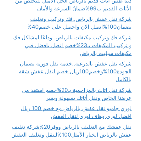
دينا طش اثاث قديم بالرياض الحلُّ الأمثلُ للتخلص من
الأثاث القديم ب99%ضمانُ السرعةِ والأمان
شركة نقل عفش بالرياض..فك وتركيب وتغليف
بضمان100%اتصل الان واحصل على خصم40%
شركة فك وتركيب مكيفات بالرياض..وداعًا لمشاكل فك
و تركيب المكيفات بـ23%خصم اتصل بافضل فني
مكيفات سبليت بالرياض
شركة نقل عفش بالدرعية..خدمة نقل فورية بضمان
الجودة100%وخصم100ريال خصم لنقل عفش شقة
بالكامل
شركة نقل اثاث بالمزاحمية بـ20%خصم استفد من
عرضنا الخاص ونقل أثاثك بسهولة ويسر
لوري جامبو نقل عفش بالرياض مع خصم 100 ريال
افضل لوري وهاف لوري لنقل العفش
نقل عفشك مع التغليف بالرياض ووفر20%شركة تغليف
عفش بالرياض الخيار الأمثل100%لـنقل وتغليف العفش