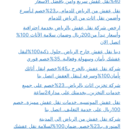
40%نقل عفش سريع وامن بأفضل الأسعار
نقل عفش من الرياض للدمام..بـ23%خصم لـأسرع
وأضمن نقل اثاث من الرياض للدمام
ارخص شركة نقل عفش بالرياض بخدمة احترافية
وأسعار تبدأ من200ريال وضمان سلامة الأثاث 100%
اتصل الان
دينا نقل عفش خارج الرياض..حلول ذكية100%لنقل
عفشك بأمان وسهولة وفعالية..35%خصم فوري
شركة نقل عفش بالخرج بـ45%خصم لِنقل أثاثك
بِأمان100%وسرعه لـنقل العفش اتصل بنا
شركة تخزين اثاث بالرياض..23%خصم على جميع
خدمات التخزين..بخدمتك على مدار24ساعة
نقل عفش المونسيه..خدمات نقل عفش مميزة..خصم
100ريال على خدمة التغليف..اتصل بنا
شركة نقل عفش من الرياض الى المدينة
المنورة..بـ23%خصم..ضمان100%لسلامة نقل عفشك