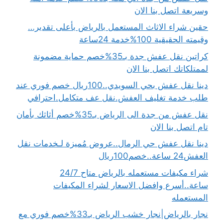
وسريعة اتصل بنا الان
حقين شراء الاثاث المستعمل بالرياض بأعلى تقدير…
وقيمته الحقيقية 100%خدمة 24ساعة
كراتين نقل عفش جدة بـ35%خصم حماية مضمونة
لممتلكاتك اتصل بنا الان
دينا نقل عفش بحي السويدي..100ريال خصم فوري عند
طلب خدمة تغليف العفش.نقل عف متكامل.احترافي
نقل عفش من جدة الى الرياض بـ35%خصم أثاثك بأمان
تام اتصل بنا الان
دينا نقل عفش حي الرمال..عروض مُميزة لـخدمات نقل
العفش24 ساعة..خصم100ريال
شراء مكيفات مستعمله بالرياض متاح 24/7
ساعة..أسرع وافضل الاسعار لشراء المكيفات
المستعمله
نجار بالرياض|نجار خشب الرياض بـ33%خصم فوري مع