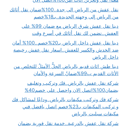
معنا| نقل وتخزين اثاث آمن100%اتصل الان
نقل عفش من الرياض الى جدة..100%ضمان نقل أثاثك
من الرياض إلى وجهته الجديدة..بـ18%خصم
دينا نقل عفش شرق الرياض مع ضمان 99% على
العفش..نضمن لك نقل أثاثك في أسرع وقت
دينا نقل عفش داخل الرياض بـ20%خصم..100% أمان
ضد الخدش والكسر للعفش..اسعار نقل عفش رخيصة
داخل الرياض
دينا طش اثاث قديم بالرياض الحلُّ الأمثلُ للتخلص من
الأثاث القديم ب99%ضمانُ السرعةِ والأمان
شركة نقل عفش بالرياض..فك وتركيب وتغليف
بضمان100%اتصل الان واحصل على خصم40%
شركة فك وتركيب مكيفات بالرياض..وداعًا لمشاكل فك
و تركيب المكيفات بـ23%خصم اتصل بافضل فني
مكيفات سبليت بالرياض
شركة نقل عفش بالدرعية..خدمة نقل فورية بضمان