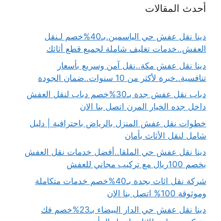
أحدث المقالات
دينا نقل عفش حي الياسمين.بـ40%خصم لـنقل
العفش..خدمات تغليف شاملة لجميع قطع أثاثك
دينا نقل عفش مكة..نقل آمن وسريع بأسعار
تنافسية..خبرة لأكثر من 10 سنوات..ضمان الجودة
دباب نقل عفش جدة بـ30%خصم دباب لنقل العفش
داخل جده الخيار المرن اتصل بنا الان
خطوات نقل عفش المنزل بالرياض باحترافية | دليل
شامل لنقل الأثاث بأمان
دينا نقل عفش حي الملقا..أفضل خدمات نقل العفش
بخصم 100ريال مع تركيب مجاني للعفش
شركة نقل اثاث بجدة بـ40%خصم خدمات متكاملة
وموثوقة 100% اتصل بنا الان
دينا نقل عفش حي الدار البيضاء بـ23%خصم فك