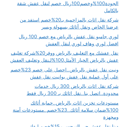
الجودة100%وخصم100ريال خصم لنقل عفش شقة
بالكامل
شركة نقل اثاث بالمزاحمية بـ20%خصم استفد من
عرضنا الخاص ونقل أثاثك بسهولة ويسر
لوري جامبو نقل عفش بالرياض مع خصم 100 ريال
افضل لوري وهاف لوري لنقل العفش
نقل عفشك مع التغليف بالرياض ووفر20%شركة تغليف
عفش بالرياض الخيار الأمثل100%لـنقل وتغليف العفش
ونيت نقل عفش بالرياض..احصل على خصم 23%خصم
على أول عملية نقل عفش بوانيت نقل عفش
شركة نقل اثاث بالرياض 300 ريال خدمات
محدودة..اتصل بنا..نقل اثاثك بـ 300 ريال فقط
مستودعات تخزين اثاث بالرياض..حماية أثاثك
100%ضمان سلامة أثاثك..23%خصم..مستودعات آمنة
ومجهزة
دينا نقل عفش حي النرجس بـ15%خصم لـفك