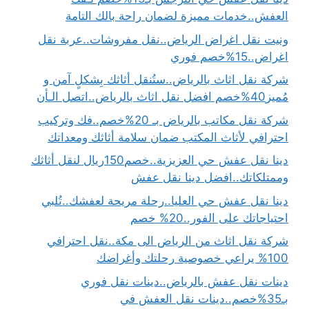
العفش..خدمات مميزة لضمان راحة بالك التامة
ونيت نقل اغراض الرياض..نقل مفروشات..عربة نقل
اغراض..15%خصم فوري
شركة نقل اثاث بالرياض..ستُنقل أثاثك بِشكلٍ آمن و
مُميز40%خصم افضل نقل اثاث بالرياض..اتصل الـأن
شركة نقل مكاتب بالرياض بـ 20%خصم..فك وتركيب
احترافي لأثاث المكتب ضمان سلامة أثاثك ومعداتك
دينا نقل عفش حي العزيزية..خصم150ريال لنقل أثاثك
وممتلكاتك..افضل دينا نقل عفش
دينا نقل عفش حي العليا..رحلة مريحة لعفشك..تُلبي
احتياجاتك على الفور..20% خصم
شركة نقل اثاث من الرياض الى مكة..نقل احترافي
100% يراعي خصوصية رحلتك وأغراضك
دينات نقل عفش بالرياض..دينات نقل فوري
بـ35%خصم..دينات نقل العفش في