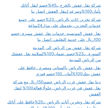
شركة نقل عفش بالخرج بـ45%خصم لِنقل أثاثك
بِأمان100%وسرعه لـنقل العفش اتصل بنا
شركة تخزين اثاث بالرياض..23%خصم على جميع
خدمات التخزين..بخدمتك على مدار24ساعة
نقل عفش المونسيه..خدمات نقل عفش مميزة..خصم
100ريال على خدمة التغليف..اتصل بنا
شركة نقل عفش من الرياض الى المدينة
المنورة..بـ23%خصم..ضمان100%لسلامة نقل عفشك
من الرياض للمدينة
نقل عفش بالرياض باكستاني ومصري..حافظ على
عفش بيتك100%أمان..150خصم فوري
دينا نقل عفش غرب الرياض خصم150ريال مع شركة
نقل عفش في غرب الرياض..حلولًا فعالة100% لنقل
العفش
شركة نقل وتخزين أثاث بالرياض بـ20%حافظ على أثاثك