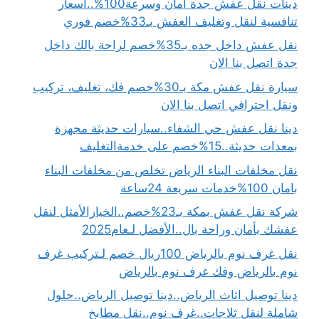
دينات نقل عفش جدة أمان وسرعة100%..أسعار
تنافسية لنقل وتغليف العفش بـ33%خصم فوري
نقل عفش داخل جده بـ35%خصم لراحة بالك داخل
جدة اتصل بنا الان
سيارة نقل عفش مكة بـ30%خصم فك، تغليف، تركيب
ونقل احترافي اتصل بنا الان
دينا نقل عفش حي الشفاء..سيارات حديثة مجهزة
بمعدات حديثة..15%خصم على خدمةالتغليف
نقل مخلفات البناء الرياض تخلص من مخلفات البناء
بامان 100%خدمات سريعة 24ساعة
شركة نقل عفش بمكة بـ23%خصم..الخيارالأمثل لنقل
عفشك بأمان وراحة بال..الأفضل لـعام2025
نقل غرف نوم بالرياض 100ريال خصم لـتركيب غرف
نوم بالرياض وفك غرف نوم بالرياض
دينا توصيل اثاث الرياض..دينا توصيل الرياض..حلول
شاملة لنقل ثلاجات..غرف نوم..نقل مطابخ