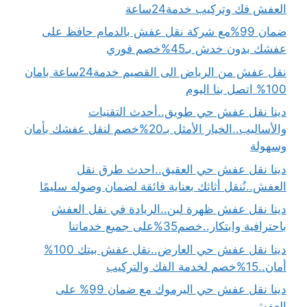
العفش فك وتركيب خدمة24ساعة
ضمان 99%مع شركة نقل عفش بالدمام حافظ على
عفشك بدون خدش بـ45%خصم فوري
نقل عفش من الرياض الى القصيم خدمة24ساعة بامان
100% اتصل بنا اليوم
دينا نقل عفش حي طويق..أحدث التقنيات
والأساليب..الخيار الأمثل بـ20%خصم لنقل عفشك بأمان
وسهولة
دينا نقل عفش حي العقيق..احدث طرق نقل
العفش..نُنقل أثاثك بعناية فائقة لضمان وصوله سليمًا
دينا نقل عفش ظهرة لبن..الريادة في نقل العفش
باحترافية وابتكار..خصم35%على جميع خدماتنا
دينا نقل عفش حي العارض..نقل عفش بيتك 100%
أمان..15%خصم لخدمة الفك والتركيب
دينا نقل عفش حي اليرموك مع ضمان 99% على
العفش