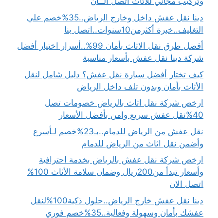
وتركيب مجاني للاثاث اتصل الــأن
دينا نقل عفش داخل وخارج الرياض..35%خصم علي
التغليف..خبرة أكثرمن10سنوات..اتصل بنا
أفضل طرق نقل الاثاث بأمان 99%..أسرار اختيار أفضل
شركة دينا نقل عفش بأسعار مناسبة
كيف تختار أفضل سيارة نقل عفش؟ دليل شامل لنقل
الأثاث بأمان وبدون تلف داخل الرياض
ارخص شركة نقل اثاث بالرياض خصومات تصل
40%نقل عفش سريع وامن بأفضل الأسعار
نقل عفش من الرياض للدمام..بـ23%خصم لـأسرع
وأضمن نقل اثاث من الرياض للدمام
ارخص شركة نقل عفش بالرياض بخدمة احترافية
وأسعار تبدأ من200ريال وضمان سلامة الأثاث 100%
اتصل الان
دينا نقل عفش خارج الرياض..حلول ذكية100%لنقل
عفشك بأمان وسهولة وفعالية..35%خصم فوري