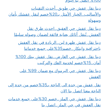
100% اتصل بنا اليوم
دينا نقل عفش حي طويق..أحدث التقنيات
والأساليب..الخيار الأمثل بـ20%خصم لنقل عفشك بأمان
وسهولة
دينا نقل عفش حي العقيق..احدث طرق نقل
العفش..نُنقل أثاثك بعناية فائقة لضمان وصوله سليمًا
دينا نقل عفش ظهرة لبن..الريادة في نقل العفش
باحترافية وابتكار..خصم35%على جميع خدماتنا
دينا نقل عفش حي العارض..نقل عفش بيتك 100%
أمان..15%خصم لخدمة الفك والتركيب
دينا نقل عفش حي اليرموك مع ضمان 99% على
العفش
نقل عفش من جدة الى الباحة بـ35%خصم من جدة إلى
الباحة معنا اتصل بنا الان
دينا نقل عفش حي الملز..خصم 30%على جميع خدمات
نقل العفش في حي الملز..اتصل بنا