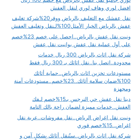
افضل لوري وهاف لوري لنقل العفش
نقل عفشك مع التغليف بالرياض ووفر20%شركة تغليف
عفش بالرياض الخيار الأمثل100%لـنقل وتغليف العفش
ونيت نقل عفش بالرياض..احصل على خصم 23%خصم
على أول عملية نقل عفش بوانيت نقل عفش
شركة نقل اثاث بالرياض 300 ريال خدمات
محدودة..اتصل بنا..نقل اثاثك بـ 300 ريال فقط
مستودعات تخزين اثاث بالرياض..حماية أثاثك
100%ضمان سلامة أثاثك..23%خصم..مستودعات آمنة
ومجهزة
دينا نقل عفش حي النرجس بـ15%خصم لـفك
العفش..خدمات مميزة لضمان راحة بالك التامة
ونيت نقل اغراض الرياض..نقل مفروشات..عربة نقل
اغراض..15%خصم فوري
شركة نقل اثاث بالرياض..ستُنقل أثاثك بِشكلٍ آمن و