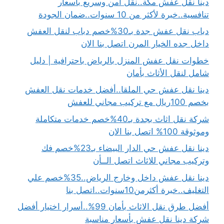
دينا نقل عفش مكة..نقل آمن وسريع بأسعار
تنافسية..خبرة لأكثر من 10 سنوات..ضمان الجودة
دباب نقل عفش جدة بـ30%خصم دباب لنقل العفش
داخل جده الخيار المرن اتصل بنا الان
خطوات نقل عفش المنزل بالرياض باحترافية | دليل
شامل لنقل الأثاث بأمان
دينا نقل عفش حي الملقا..أفضل خدمات نقل العفش
بخصم 100ريال مع تركيب مجاني للعفش
شركة نقل اثاث بجدة بـ40%خصم خدمات متكاملة
وموثوقة 100% اتصل بنا الان
دينا نقل عفش حي الدار البيضاء بـ23%خصم فك
وتركيب مجاني للاثاث اتصل الــأن
دينا نقل عفش داخل وخارج الرياض..35%خصم علي
التغليف..خبرة أكثرمن10سنوات..اتصل بنا
أفضل طرق نقل الاثاث بأمان 99%..أسرار اختيار أفضل
شركة دينا نقل عفش بأسعار مناسبة