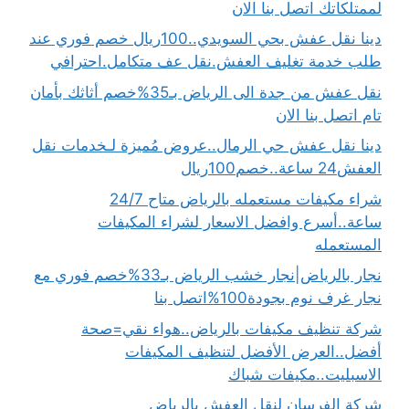
لممتلكاتك اتصل بنا الان
دينا نقل عفش بحي السويدي..100ريال خصم فوري عند
طلب خدمة تغليف العفش.نقل عف متكامل.احترافي
نقل عفش من جدة الى الرياض بـ35%خصم أثاثك بأمان
تام اتصل بنا الان
دينا نقل عفش حي الرمال..عروض مُميزة لـخدمات نقل
العفش24 ساعة..خصم100ريال
شراء مكيفات مستعمله بالرياض متاح 24/7
ساعة..أسرع وافضل الاسعار لشراء المكيفات
المستعمله
نجار بالرياض|نجار خشب الرياض بـ33%خصم فوري مع
نجار غرف نوم بجودة100%اتصل بنا
شركة تنظيف مكيفات بالرياض..هواء نقي=صحة
أفضل..العرض الأفضل لتنظيف المكيفات
الاسبليت..مكيفات شباك
شركة الفرسان لنقل العفش بالرياض