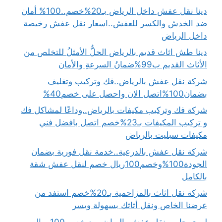
دينا نقل عفش داخل الرياض بـ20%خصم..100% أمان
ضد الخدش والكسر للعفش..اسعار نقل عفش رخيصة
داخل الرياض
دينا طش اثاث قديم بالرياض الحلُّ الأمثلُ للتخلص من
الأثاث القديم ب99%ضمانُ السرعةِ والأمان
شركة نقل عفش بالرياض..فك وتركيب وتغليف
بضمان100%اتصل الان واحصل على خصم40%
شركة فك وتركيب مكيفات بالرياض..وداعًا لمشاكل فك
و تركيب المكيفات بـ23%خصم اتصل بافضل فني
مكيفات سبليت بالرياض
شركة نقل عفش بالدرعية..خدمة نقل فورية بضمان
الجودة100%وخصم100ريال خصم لنقل عفش شقة
بالكامل
شركة نقل اثاث بالمزاحمية بـ20%خصم استفد من
عرضنا الخاص ونقل أثاثك بسهولة ويسر
لوري جامبو نقل عفش بالرياض مع خصم 100 ريال