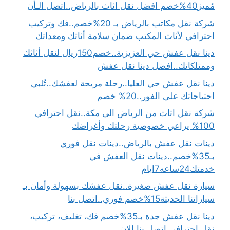
مُميز40%خصم افضل نقل اثاث بالرياض..اتصل الـأن
شركة نقل مكاتب بالرياض بـ 20%خصم..فك وتركيب
احترافي لأثاث المكتب ضمان سلامة أثاثك ومعداتك
دينا نقل عفش حي العزيزية..خصم150ريال لنقل أثاثك
وممتلكاتك..افضل دينا نقل عفش
دينا نقل عفش حي العليا..رحلة مريحة لعفشك..تُلبي
احتياجاتك على الفور..20% خصم
شركة نقل اثاث من الرياض الى مكة..نقل احترافي
100% يراعي خصوصية رحلتك وأغراضك
دينات نقل عفش بالرياض..دينات نقل فوري
بـ35%خصم..دينات نقل العفش في
خدمتك24ساعه7ايام
سيارة نقل عفش صغيرة..نقل عفشك بسهولة وأمان بـ
سياراتنا الحديثة15%خصم فوري..اتصل بنا
دينا نقل عفش جدة بـ35%خصم فك، تغليف، تركيب،
نقل احترافي اتصل بنا الان