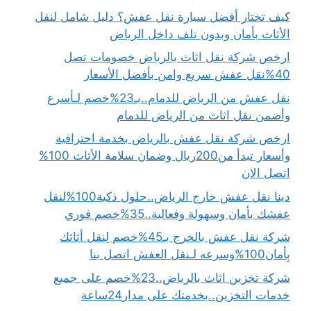
كيف تختار أفضل سيارة نقل عفش؟ دليل شامل لنقل
الأثاث بأمان وبدون تلف داخل الرياض
ارخص شركة نقل اثاث بالرياض خصومات تصل
40%نقل عفش سريع وامن بأفضل الأسعار
نقل عفش من الرياض للدمام..بـ23%خصم لـأسرع
وأضمن نقل اثاث من الرياض للدمام
ارخص شركة نقل عفش بالرياض بخدمة احترافية
وأسعار تبدأ من200ريال وضمان سلامة الأثاث 100%
اتصل الان
دينا نقل عفش خارج الرياض..حلول ذكية100%لنقل
عفشك بأمان وسهولة وفعالية..35%خصم فوري
شركة نقل عفش بالخرج بـ45%خصم لِنقل أثاثك
بِأمان100%وسرعه لـنقل العفش اتصل بنا
شركة تخزين اثاث بالرياض..23%خصم على جميع
خدمات التخزين..بخدمتك على مدار24ساعة