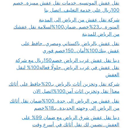
نقل عفش المونسيه..خدمات نقل عفش مميزة..خصم
100ريال على خدمة التغليف..اتصل بنا
شركة نقل عفش من الرياض الى المدينة
المنورة..بـ23%خصم..ضمان100%لسلامة نقل عفشك
من الرياض للمدينة
نقل عفش بالرياض باكستاني ومصري..حافظ على
عفش بيتك100%أمان..150خصم فوري
دينا نقل عفش غرب الرياض خصم150ريال مع شركة
نقل عفش في غرب الرياض..حلولًا فعالة100% لنقل
العفش
شركة نقل وتخزين أثاث بالرياض بـ20%حافظ على أثاثك
معنا| نقل وتخزين اثاث آمن100%اتصل الان
نقل عفش من الرياض الى جدة..100%ضمان نقل أثاثك
من الرياض إلى وجهته الجديدة..بـ18%خصم
دينا نقل عفش شرق الرياض مع ضمان 99% على
العفش..نضمن لك نقل أثاثك في أسرع وقت