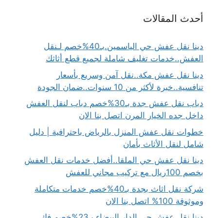
أحدث المقالات
دينا نقل عفش حي الياسمين.بـ40%خصم لـنقل
العفش..خدمات تغليف شاملة لجميع قطع أثاثك
دينا نقل عفش مكة..نقل آمن وسريع بأسعار
تنافسية..خبرة لأكثر من 10 سنوات..ضمان الجودة
دباب نقل عفش جدة بـ30%خصم دباب لنقل العفش
داخل جده الخيار المرن اتصل بنا الان
خطوات نقل عفش المنزل بالرياض باحترافية | دليل
شامل لنقل الأثاث بأمان
دينا نقل عفش حي الملقا..أفضل خدمات نقل العفش
بخصم 100ريال مع تركيب مجاني للعفش
شركة نقل اثاث بجدة بـ40%خصم خدمات متكاملة
وموثوقة 100% اتصل بنا الان
دينا نقل عفش حي الدار البيضاء بـ23%خصم فك