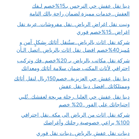
دينا نقل عفش حي النرجس بـ15%خصم لـفك
العفش..خدمات مميزة لضمان راحة بالك التامة
ونيت نقل اغراض الرياض..نقل مفروشات..عربة نقل
اغراض..15%خصم فوري
شركة نقل اثاث بالرياض..ستُنقل أثاثك بِشكلٍ آمن و
مُميز40%خصم افضل نقل اثاث بالرياض..اتصل الـأن
شركة نقل مكاتب بالرياض بـ 20%خصم..فك وتركيب
احترافي لأثاث المكتب ضمان سلامة أثاثك ومعداتك
دينا نقل عفش حي العزيزية..خصم150ريال لنقل أثاثك
وممتلكاتك..افضل دينا نقل عفش
دينا نقل عفش حي العليا..رحلة مريحة لعفشك..تُلبي
احتياجاتك على الفور..20% خصم
شركة نقل اثاث من الرياض الى مكة..نقل احترافي
100% يراعي خصوصية رحلتك وأغراضك
دينات نقل عفش بالرياض..دينات نقل فوري