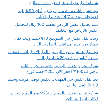
شاملة لنقل ثلاجات..غرف نوم..نقل مطابخ
دينا تشيل اثاث مستعمل بالرياض بأمان 99% يلبي
احتياجاتك بخدمة 24/7 عند نقل الأثاث
دينه تحميل عفش الرياض بخصم 100 ريال لـتحميل
عفش بالرياض مع التغليف
ونيت نقل عفش حي السويدي 18%خصم ونيت نقل
ممتاز دون كسر ميزانيتك..اتصل بنا الـأن
دينا نقل عفش جنوب الرياض..الحل الأمثل لنقل عفشك
بأسعارمُناسبة وخصم20%..اتصل الـأن
شركة تخزين عفش الرياض خدمات تخزين اثاث
باحترافية100% احجز الآن بـ20%خصم فوري
دينا نقل عفش حي المهدية..العفش يوصل مرتب وسليم
100% اتصل بنا الان
شركة تخزين عفش بالدمام بـ30%خصم الدمام لتخزين
الأثاث اتصل بنا الان