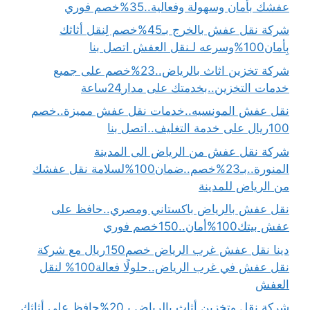
عفشك بأمان وسهولة وفعالية..35%خصم فوري
شركة نقل عفش بالخرج بـ45%خصم لِنقل أثاثك
بِأمان100%وسرعه لـنقل العفش اتصل بنا
شركة تخزين اثاث بالرياض..23%خصم على جميع
خدمات التخزين..بخدمتك على مدار24ساعة
نقل عفش المونسيه..خدمات نقل عفش مميزة..خصم
100ريال على خدمة التغليف..اتصل بنا
شركة نقل عفش من الرياض الى المدينة
المنورة..بـ23%خصم..ضمان100%لسلامة نقل عفشك
من الرياض للمدينة
نقل عفش بالرياض باكستاني ومصري..حافظ على
عفش بيتك100%أمان..150خصم فوري
دينا نقل عفش غرب الرياض خصم150ريال مع شركة
نقل عفش في غرب الرياض..حلولًا فعالة100% لنقل
العفش
شركة نقل وتخزين أثاث بالرياض بـ20%حافظ على أثاثك