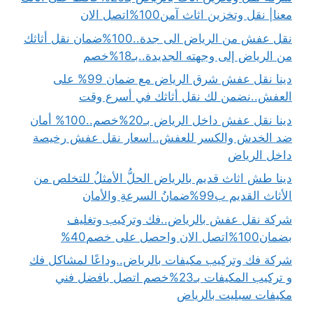
معنا| نقل وتخزين اثاث آمن100%اتصل الان
نقل عفش من الرياض الى جدة..100%ضمان نقل أثاثك
من الرياض إلى وجهته الجديدة..بـ18%خصم
دينا نقل عفش شرق الرياض مع ضمان 99% على
العفش..نضمن لك نقل أثاثك في أسرع وقت
دينا نقل عفش داخل الرياض بـ20%خصم..100% أمان
ضد الخدش والكسر للعفش..اسعار نقل عفش رخيصة
داخل الرياض
دينا طش اثاث قديم بالرياض الحلُّ الأمثلُ للتخلص من
الأثاث القديم ب99%ضمانُ السرعةِ والأمان
شركة نقل عفش بالرياض..فك وتركيب وتغليف
بضمان100%اتصل الان واحصل على خصم40%
شركة فك وتركيب مكيفات بالرياض..وداعًا لمشاكل فك
و تركيب المكيفات بـ23%خصم اتصل بافضل فني
مكيفات سبليت بالرياض