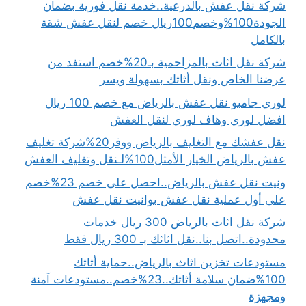
شركة نقل عفش بالدرعية..خدمة نقل فورية بضمان
الجودة100%وخصم100ريال خصم لنقل عفش شقة
بالكامل
شركة نقل اثاث بالمزاحمية بـ20%خصم استفد من
عرضنا الخاص ونقل أثاثك بسهولة ويسر
لوري جامبو نقل عفش بالرياض مع خصم 100 ريال
افضل لوري وهاف لوري لنقل العفش
نقل عفشك مع التغليف بالرياض ووفر20%شركة تغليف
عفش بالرياض الخيار الأمثل100%لـنقل وتغليف العفش
ونيت نقل عفش بالرياض..احصل على خصم 23%خصم
على أول عملية نقل عفش بوانيت نقل عفش
شركة نقل اثاث بالرياض 300 ريال خدمات
محدودة..اتصل بنا..نقل اثاثك بـ 300 ريال فقط
مستودعات تخزين اثاث بالرياض..حماية أثاثك
100%ضمان سلامة أثاثك..23%خصم..مستودعات آمنة
ومجهزة