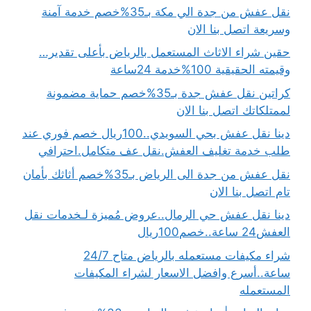
نقل عفش من جدة الي مكة بـ35%خصم خدمة آمنة
وسريعة اتصل بنا الان
حقين شراء الاثاث المستعمل بالرياض بأعلى تقدير…
وقيمته الحقيقية 100%خدمة 24ساعة
كراتين نقل عفش جدة بـ35%خصم حماية مضمونة
لممتلكاتك اتصل بنا الان
دينا نقل عفش بحي السويدي..100ريال خصم فوري عند
طلب خدمة تغليف العفش.نقل عف متكامل.احترافي
نقل عفش من جدة الى الرياض بـ35%خصم أثاثك بأمان
تام اتصل بنا الان
دينا نقل عفش حي الرمال..عروض مُميزة لـخدمات نقل
العفش24 ساعة..خصم100ريال
شراء مكيفات مستعمله بالرياض متاح 24/7
ساعة..أسرع وافضل الاسعار لشراء المكيفات
المستعمله