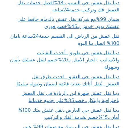
دينا نقل عفش حي النسيم بـ18%افضل خدمات نقل
العفش فك وتركيب خدمة24ساعة
ضمان 99%مع شركة نقل عفش بالدمام حافظ على
عفشك بدون خدش بـ45%خصم فوري
نقل عفش من الرياض الى القصيم خدمة24ساعة بامان
100% اتصل بنا اليوم
دينا نقل عفش حي طويق..أحدث التقنيات
والأساليب..الخيار الأمثل بـ20%خصم لنقل عفشك بأمان
وسهولة
دينا نقل عفش حي العقيق..احدث طرق نقل
العفش..نُنقل أثاثك بعناية فائقة لضمان وصوله سليمًا
دينا نقل عفش ظهرة لبن..الريادة في نقل العفش
باحترافية وابتكار..خصم35%على جميع خدماتنا
دينا نقل عفش حي العارض..نقل عفش بيتك 100%
أمان..15%خصم لخدمة الفك والتركيب
دينا نقل عفش حي اليرموك مع ضمان 99% على