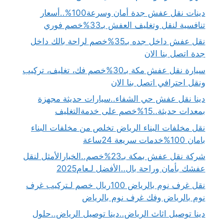
دينات نقل عفش جدة أمان وسرعة100%..أسعار
تنافسية لنقل وتغليف العفش بـ33%خصم فوري
نقل عفش داخل جده بـ35%خصم لراحة بالك داخل
جدة اتصل بنا الان
سيارة نقل عفش مكة بـ30%خصم فك، تغليف، تركيب
ونقل احترافي اتصل بنا الان
دينا نقل عفش حي الشفاء..سيارات حديثة مجهزة
بمعدات حديثة..15%خصم على خدمةالتغليف
نقل مخلفات البناء الرياض تخلص من مخلفات البناء
بامان 100%خدمات سريعة 24ساعة
شركة نقل عفش بمكة بـ23%خصم..الخيارالأمثل لنقل
عفشك بأمان وراحة بال..الأفضل لـعام2025
نقل غرف نوم بالرياض 100ريال خصم لـتركيب غرف
نوم بالرياض وفك غرف نوم بالرياض
دينا توصيل اثاث الرياض..دينا توصيل الرياض..حلول