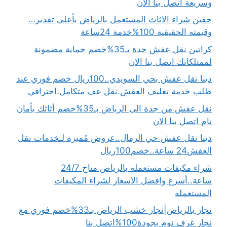
وسريعة اتصل بنا الان
حقين شراء الاثاث المستعمل بالرياض بأعلى تقدير…
وقيمته الحقيقية 100%خدمة 24ساعة
كراتين نقل عفش جدة بـ35%خصم حماية مضمونة
لممتلكاتك اتصل بنا الان
دينا نقل عفش بحي السويدي..100ريال خصم فوري عند
طلب خدمة تغليف العفش.نقل عف متكامل.احترافي
نقل عفش من جدة الى الرياض بـ35%خصم أثاثك بأمان
تام اتصل بنا الان
دينا نقل عفش حي الرمال..عروض مُميزة لـخدمات نقل
العفش24 ساعة..خصم100ريال
شراء مكيفات مستعمله بالرياض متاح 24/7
ساعة..أسرع وافضل الاسعار لشراء المكيفات
المستعمله
نجار بالرياض|نجار خشب الرياض بـ33%خصم فوري مع
نجار غرف نوم بجودة100%اتصل بنا