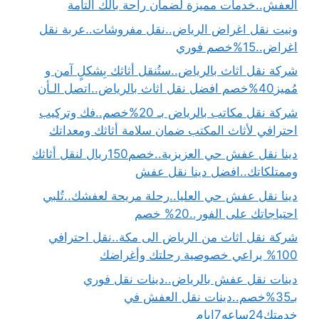
العفش..خدمات مميزة لضمان راحة بالك التامة
ونيت نقل اغراض الرياض..نقل مفروشات..عربة نقل
اغراض..15%خصم فوري
شركة نقل اثاث بالرياض..ستُنقل أثاثك بِشكلٍ آمن و
مُميز40%خصم افضل نقل اثاث بالرياض..اتصل الـأن
شركة نقل مكاتب بالرياض بـ 20%خصم..فك وتركيب
احترافي لأثاث المكتب ضمان سلامة أثاثك ومعداتك
دينا نقل عفش حي العزيزية..خصم150ريال لنقل أثاثك
وممتلكاتك..افضل دينا نقل عفش
دينا نقل عفش حي العليا..رحلة مريحة لعفشك..تُلبي
احتياجاتك على الفور..20% خصم
شركة نقل اثاث من الرياض الى مكة..نقل احترافي
100% يراعي خصوصية رحلتك وأغراضك
دينات نقل عفش بالرياض..دينات نقل فوري
بـ35%خصم..دينات نقل العفش في
خدمتك24ساعه7ايام