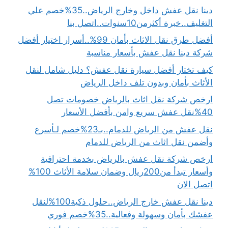
دينا نقل عفش داخل وخارج الرياض..35%خصم علي
التغليف..خبرة أكثرمن10سنوات..اتصل بنا
أفضل طرق نقل الاثاث بأمان 99%..أسرار اختيار أفضل
شركة دينا نقل عفش بأسعار مناسبة
كيف تختار أفضل سيارة نقل عفش؟ دليل شامل لنقل
الأثاث بأمان وبدون تلف داخل الرياض
ارخص شركة نقل اثاث بالرياض خصومات تصل
40%نقل عفش سريع وامن بأفضل الأسعار
نقل عفش من الرياض للدمام..بـ23%خصم لـأسرع
وأضمن نقل اثاث من الرياض للدمام
ارخص شركة نقل عفش بالرياض بخدمة احترافية
وأسعار تبدأ من200ريال وضمان سلامة الأثاث 100%
اتصل الان
دينا نقل عفش خارج الرياض..حلول ذكية100%لنقل
عفشك بأمان وسهولة وفعالية..35%خصم فوري