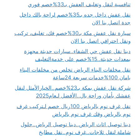
تنافسية لنقل وتغليف العفش بـ33%خصم فوري
نقل عفش داخل جده بـ35%خصم لراحة بالك داخل
جدة اتصل بنا الان
سيارة نقل عفش مكة بـ30%خصم فك، تغليف، تركيب
ونقل احترافي اتصل بنا الان
دينا نقل عفش حي الشفاء..سيارات حديثة مجهزة
بمعدات حديثة..15%خصم على خدمةالتغليف
نقل مخلفات البناء الرياض تخلص من مخلفات البناء
بامان 100%خدمات سريعة 24ساعة
شركة نقل عفش بمكة بـ23%خصم..الخيارالأمثل لنقل
عفشك بأمان وراحة بال..الأفضل لـعام2025
نقل غرف نوم بالرياض 100ريال خصم لـتركيب غرف
نوم بالرياض وفك غرف نوم بالرياض
دينا توصيل اثاث الرياض..دينا توصيل الرياض..حلول
شاملة لنقل ثلاجات..غرف نوم..نقل مطابخ