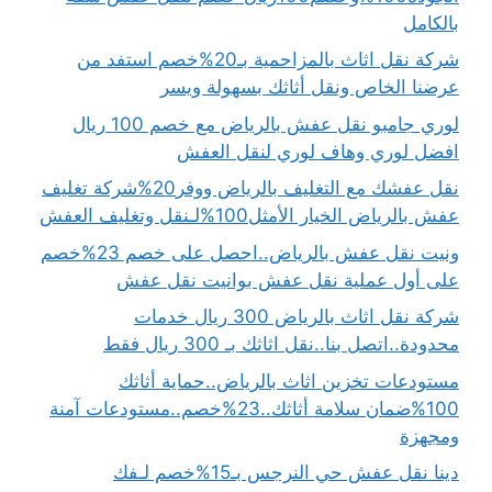
بالكامل
شركة نقل اثاث بالمزاحمية بـ20%خصم استفد من
عرضنا الخاص ونقل أثاثك بسهولة ويسر
لوري جامبو نقل عفش بالرياض مع خصم 100 ريال
افضل لوري وهاف لوري لنقل العفش
نقل عفشك مع التغليف بالرياض ووفر20%شركة تغليف
عفش بالرياض الخيار الأمثل100%لـنقل وتغليف العفش
ونيت نقل عفش بالرياض..احصل على خصم 23%خصم
على أول عملية نقل عفش بوانيت نقل عفش
شركة نقل اثاث بالرياض 300 ريال خدمات
محدودة..اتصل بنا..نقل اثاثك بـ 300 ريال فقط
مستودعات تخزين اثاث بالرياض..حماية أثاثك
100%ضمان سلامة أثاثك..23%خصم..مستودعات آمنة
ومجهزة
دينا نقل عفش حي النرجس بـ15%خصم لـفك