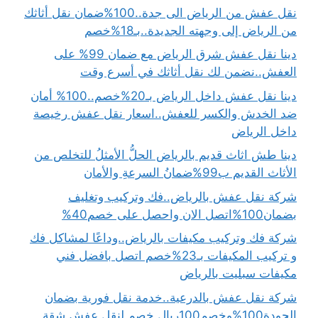
نقل عفش من الرياض الى جدة..100%ضمان نقل أثاثك
من الرياض إلى وجهته الجديدة..بـ18%خصم
دينا نقل عفش شرق الرياض مع ضمان 99% على
العفش..نضمن لك نقل أثاثك في أسرع وقت
دينا نقل عفش داخل الرياض بـ20%خصم..100% أمان
ضد الخدش والكسر للعفش..اسعار نقل عفش رخيصة
داخل الرياض
دينا طش اثاث قديم بالرياض الحلُّ الأمثلُ للتخلص من
الأثاث القديم ب99%ضمانُ السرعةِ والأمان
شركة نقل عفش بالرياض..فك وتركيب وتغليف
بضمان100%اتصل الان واحصل على خصم40%
شركة فك وتركيب مكيفات بالرياض..وداعًا لمشاكل فك
و تركيب المكيفات بـ23%خصم اتصل بافضل فني
مكيفات سبليت بالرياض
شركة نقل عفش بالدرعية..خدمة نقل فورية بضمان
الجودة100%وخصم100ريال خصم لنقل عفش شقة