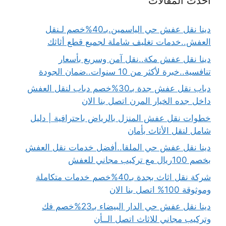
أحدث المقالات
دينا نقل عفش حي الياسمين.بـ40%خصم لـنقل
العفش..خدمات تغليف شاملة لجميع قطع أثاثك
دينا نقل عفش مكة..نقل آمن وسريع بأسعار
تنافسية..خبرة لأكثر من 10 سنوات..ضمان الجودة
دباب نقل عفش جدة بـ30%خصم دباب لنقل العفش
داخل جده الخيار المرن اتصل بنا الان
خطوات نقل عفش المنزل بالرياض باحترافية | دليل
شامل لنقل الأثاث بأمان
دينا نقل عفش حي الملقا..أفضل خدمات نقل العفش
بخصم 100ريال مع تركيب مجاني للعفش
شركة نقل اثاث بجدة بـ40%خصم خدمات متكاملة
وموثوقة 100% اتصل بنا الان
دينا نقل عفش حي الدار البيضاء بـ23%خصم فك
وتركيب مجاني للاثاث اتصل الــأن