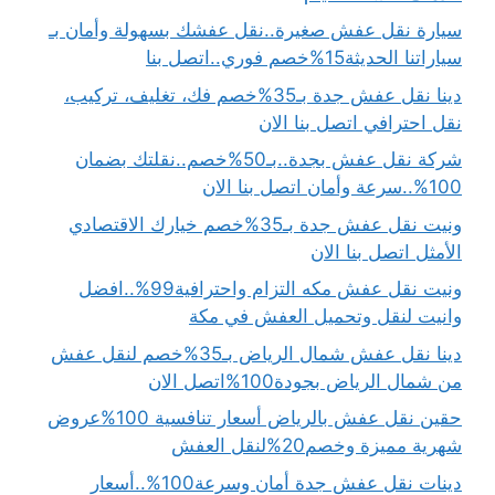
سيارة نقل عفش صغيرة..نقل عفشك بسهولة وأمان بـ
سياراتنا الحديثة15%خصم فوري..اتصل بنا
دينا نقل عفش جدة بـ35%خصم فك، تغليف، تركيب،
نقل احترافي اتصل بنا الان
شركة نقل عفش بجدة..بـ50%خصم..نقلتك بضمان
100%..سرعة وأمان اتصل بنا الان
ونيت نقل عفش جدة بـ35%خصم خيارك الاقتصادي
الأمثل اتصل بنا الان
ونيت نقل عفش مكه التزام واحترافية99%..افضل
وانيت لنقل وتحميل العفش في مكة
دينا نقل عفش شمال الرياض بـ35%خصم لنقل عفش
من شمال الرياض بجودة100%اتصل الان
حقين نقل عفش بالرياض أسعار تنافسية 100%عروض
شهرية مميزة وخصم20%لنقل العفش
دينات نقل عفش جدة أمان وسرعة100%..أسعار