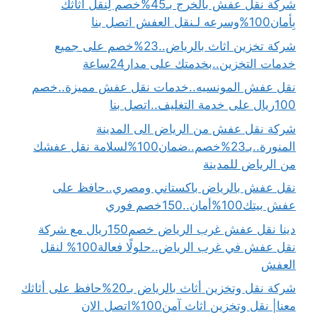
شركة نقل عفش بالخرج بـ45%خصم لِنقل أثاثك
بِأمان100%وسرعه لـنقل العفش اتصل بنا
شركة تخزين اثاث بالرياض..23%خصم على جميع
خدمات التخزين..بخدمتك على مدار24ساعة
نقل عفش المونسيه..خدمات نقل عفش مميزة..خصم
100ريال على خدمة التغليف..اتصل بنا
شركة نقل عفش من الرياض الى المدينة
المنورة..بـ23%خصم..ضمان100%لسلامة نقل عفشك
من الرياض للمدينة
نقل عفش بالرياض باكستاني ومصري..حافظ على
عفش بيتك100%أمان..150خصم فوري
دينا نقل عفش غرب الرياض خصم150ريال مع شركة
نقل عفش في غرب الرياض..حلولًا فعالة100% لنقل
العفش
شركة نقل وتخزين أثاث بالرياض بـ20%حافظ على أثاثك
معنا| نقل وتخزين اثاث آمن100%اتصل الان