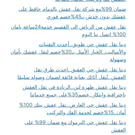
ضمان 99%مع شركة نقل عفش بالدمام حافظ على
عفشك بدون خدش بـ45%خصم فوري
نقل عفش من الرياض الى القصيم خدمة24ساعة بامان
100% اتصل بنا اليوم
دينا نقل عفش حي طويق..أحدث التقنيات
والأساليب..الخيار الأمثل بـ20%خصم لنقل عفشك بأمان
وسهولة
دينا نقل عفش حي العقيق..احدث طرق نقل
العفش..نُنقل أثاثك بعناية فائقة لضمان وصوله سليمًا
دينا نقل عفش ظهرة لبن..الريادة في نقل العفش
باحترافية وابتكار..خصم35%على جميع خدماتنا
دينا نقل عفش حي العارض..نقل عفش بيتك 100%
أمان..15%خصم لخدمة الفك والتركيب
دينا نقل عفش حي اليرموك مع ضمان 99% على
العفش