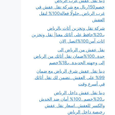
دينا نقل عفش غرب الرياض
خصم150ريال مع شركة نقل عفش في
غرب الرياض..حلولًا فعالة100% لنقل
العفش
شركة نقل وتخزين أثاث بالرياض
بـ20%حافظ على أثاثك معنا| نقل وتخزين
اثاث آمن100%اتصل الان
نقل عفش من الرياض الى
جدة..100%ضمان نقل أثاثك من الرياض
إلى وجهته الجديدة..بـ18%خصم
دينا نقل عفش شرق الرياض مع ضمان
99% على العفش..نضمن لك نقل أثاثك
في أسرع وقت
دينا نقل عفش داخل الرياض
بـ20%خصم..100% أمان ضد الخدش
والكسر للعفش..اسعار نقل عفش
رخيصة داخل الرياض