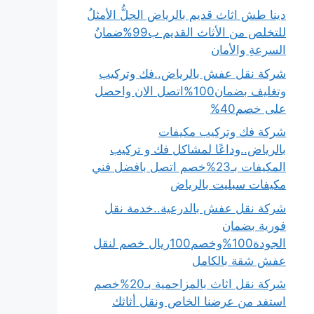
دينا طش اثاث قديم بالرياض الحلُّ الأمثلُ
للتخلص من الأثاث القديم ب99%ضمانُ
السرعةِ والأمان
شركة نقل عفش بالرياض..فك وتركيب
وتغليف بضمان100%اتصل الان واحصل
على خصم40%
شركة فك وتركيب مكيفات
بالرياض..وداعًا لمشاكل فك و تركيب
المكيفات بـ23%خصم اتصل بافضل فني
مكيفات سبليت بالرياض
شركة نقل عفش بالدرعية..خدمة نقل
فورية بضمان
الجودة100%وخصم100ريال خصم لنقل
عفش شقة بالكامل
شركة نقل اثاث بالمزاحمية بـ20%خصم
استفد من عرضنا الخاص ونقل أثاثك