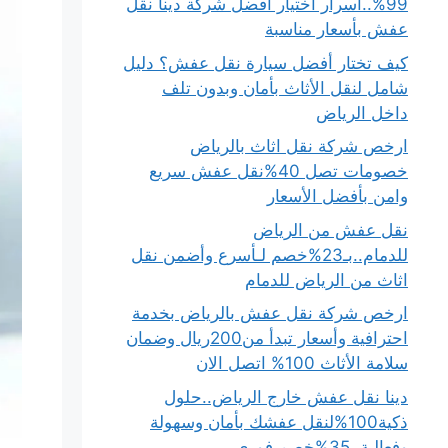
99%..أسرار اختيار أفضل شركة دينا نقل
عفش بأسعار مناسبة
كيف تختار أفضل سيارة نقل عفش؟ دليل
شامل لنقل الأثاث بأمان وبدون تلف
داخل الرياض
ارخص شركة نقل اثاث بالرياض
خصومات تصل 40%نقل عفش سريع
وامن بأفضل الأسعار
نقل عفش من الرياض
للدمام..بـ23%خصم لـأسرع وأضمن نقل
اثاث من الرياض للدمام
ارخص شركة نقل عفش بالرياض بخدمة
احترافية وأسعار تبدأ من200ريال وضمان
سلامة الأثاث 100% اتصل الان
دينا نقل عفش خارج الرياض..حلول
ذكية100%لنقل عفشك بأمان وسهولة
وفعالية..35%خصم فوري