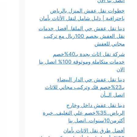
اتصل بنا الان
خطوات نقل عفش المنزل بالرياض
باحترافية | دليل شامل لنقل الأثاث بأمان
دينا نقل عفش حي الملقا..أفضل خدمات
نقل العفش بخصم 100ريال مع تركيب
مجاني للعفش
شركة نقل اثاث بجدة بـ40%خصم
خدمات متكاملة وموثوقة 100% اتصل بنا
الان
دينا نقل عفش حي الدار البيضاء
بـ23%خصم فك وتركيب مجاني للاثاث
اتصل الــأن
دينا نقل عفش داخل وخارج
الرياض..35%خصم علي التغليف..خبرة
أكثرمن10سنوات..اتصل بنا
أفضل طرق نقل الاثاث بأمان