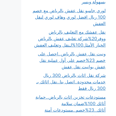
بسهولة ويسر
لوري جامبو نقل عفش بالرياض مع خصم
100 ريال افضل لوري وهاف لوري لنقل
العفش
نقل عفشك مع التغليف بالرياض
ووفر20%شركة تغليف عفش بالرياض
الخيار الأمثل100%لـنقل وتغليف العفش
ونيت نقل عفش بالرياض..احصل على
خصم 23%خصم على أول عملية نقل
عفش بوانيت نقل عفش
شركة نقل اثاث بالرياض 300 ريال
خدمات محدودة..اتصل بنا..نقل اثاثك بـ
300 ريال فقط
مستودعات تخزين اثاث بالرياض..حماية
أثاثك 100%ضمان سلامة
أثاثك..23%خصم..مستودعات آمنة