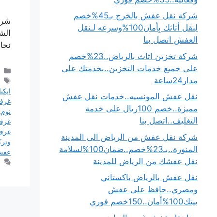
شركة نقل عفش بالخرج بـ45%خصم
شرك
لِنقل أثاثك بِأمان100%وسرعه لـنقل
الش
العفش اتصل بنا
نحاف
شركة تخزين اثاث بالرياض..23%خصم
على جميع خدمات التخزين..بخدمتك على
مدار24ساعة
ايكيا
نقل عفش المونسيه..خدمات نقل عفش
غرفة
مميزة..خصم 100ريال على خدمة
نوم
,
التغليف..اتصل بنا
غرف 
غرف 
شركة نقل عفش من الرياض الى المدينة
وترك
المنورة..بـ23%خصم..ضمان100%لسلامة
عف
نقل عفشك من الرياض للمدينة
نقل عفش بالرياض باكستاني
ومصري..حافظ على عفش
بيتك100%أمان..150خصم فوري