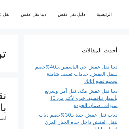
نتقل
لى
الرئيسية
دليل نقل عفش
دينا نقل عفش
نقل 
لمحتوى
تر
أحدث المقالات
دينا نقل عفش حي الياسمين.بـ40%خصم
لـنقل العفش..خدمات تغليف شاملة
لجميع قطع أثاثك
دينا نقل عفش مكة..نقل آمن وسريع
بأسعار تنافسية..خبرة لأكثر من 10
با
سنوات..ضمان الجودة
دباب نقل عفش جدة بـ30%خصم دباب
أغسطس 
لنقل العفش داخل جده الخيار المرن