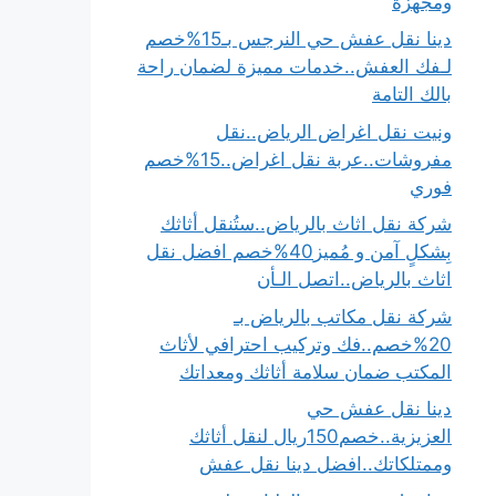
ومجهزة
دينا نقل عفش حي النرجس بـ15%خصم
لـفك العفش..خدمات مميزة لضمان راحة
بالك التامة
ونيت نقل اغراض الرياض..نقل
مفروشات..عربة نقل اغراض..15%خصم
فوري
شركة نقل اثاث بالرياض..ستُنقل أثاثك
بِشكلٍ آمن و مُميز40%خصم افضل نقل
اثاث بالرياض..اتصل الـأن
شركة نقل مكاتب بالرياض بـ
20%خصم..فك وتركيب احترافي لأثاث
المكتب ضمان سلامة أثاثك ومعداتك
دينا نقل عفش حي
العزيزية..خصم150ريال لنقل أثاثك
وممتلكاتك..افضل دينا نقل عفش