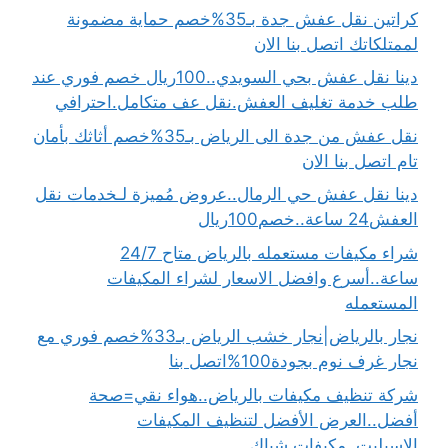
كراتين نقل عفش جدة بـ35%خصم حماية مضمونة
لممتلكاتك اتصل بنا الان
دينا نقل عفش بحي السويدي..100ريال خصم فوري عند
طلب خدمة تغليف العفش.نقل عف متكامل.احترافي
نقل عفش من جدة الى الرياض بـ35%خصم أثاثك بأمان
تام اتصل بنا الان
دينا نقل عفش حي الرمال..عروض مُميزة لـخدمات نقل
العفش24 ساعة..خصم100ريال
شراء مكيفات مستعمله بالرياض متاح 24/7
ساعة..أسرع وافضل الاسعار لشراء المكيفات
المستعمله
نجار بالرياض|نجار خشب الرياض بـ33%خصم فوري مع
نجار غرف نوم بجودة100%اتصل بنا
شركة تنظيف مكيفات بالرياض..هواء نقي=صحة
أفضل..العرض الأفضل لتنظيف المكيفات
الاسبليت..مكيفات شباك