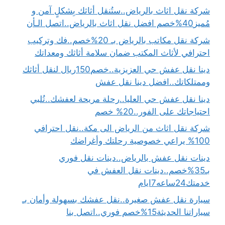
شركة نقل اثاث بالرياض..ستُنقل أثاثك بِشكلٍ آمن و
مُميز40%خصم افضل نقل اثاث بالرياض..اتصل الـأن
شركة نقل مكاتب بالرياض بـ 20%خصم..فك وتركيب
احترافي لأثاث المكتب ضمان سلامة أثاثك ومعداتك
دينا نقل عفش حي العزيزية..خصم150ريال لنقل أثاثك
وممتلكاتك..افضل دينا نقل عفش
دينا نقل عفش حي العليا..رحلة مريحة لعفشك..تُلبي
احتياجاتك على الفور..20% خصم
شركة نقل اثاث من الرياض الى مكة..نقل احترافي
100% يراعي خصوصية رحلتك وأغراضك
دينات نقل عفش بالرياض..دينات نقل فوري
بـ35%خصم..دينات نقل العفش في
خدمتك24ساعه7ايام
سيارة نقل عفش صغيرة..نقل عفشك بسهولة وأمان بـ
سياراتنا الحديثة15%خصم فوري..اتصل بنا