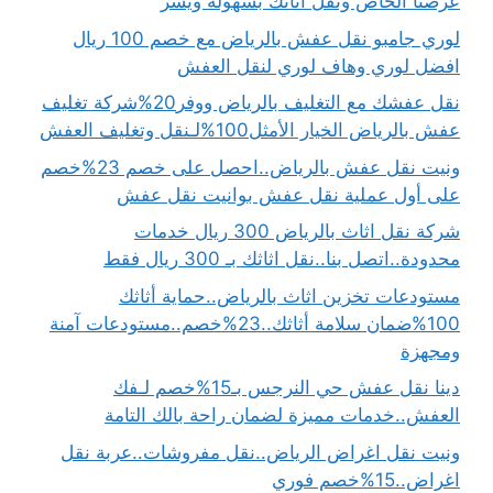
عرضنا الخاص ونقل أثاثك بسهولة ويسر
لوري جامبو نقل عفش بالرياض مع خصم 100 ريال
افضل لوري وهاف لوري لنقل العفش
نقل عفشك مع التغليف بالرياض ووفر20%شركة تغليف
عفش بالرياض الخيار الأمثل100%لـنقل وتغليف العفش
ونيت نقل عفش بالرياض..احصل على خصم 23%خصم
على أول عملية نقل عفش بوانيت نقل عفش
شركة نقل اثاث بالرياض 300 ريال خدمات
محدودة..اتصل بنا..نقل اثاثك بـ 300 ريال فقط
مستودعات تخزين اثاث بالرياض..حماية أثاثك
100%ضمان سلامة أثاثك..23%خصم..مستودعات آمنة
ومجهزة
دينا نقل عفش حي النرجس بـ15%خصم لـفك
العفش..خدمات مميزة لضمان راحة بالك التامة
ونيت نقل اغراض الرياض..نقل مفروشات..عربة نقل
اغراض..15%خصم فوري