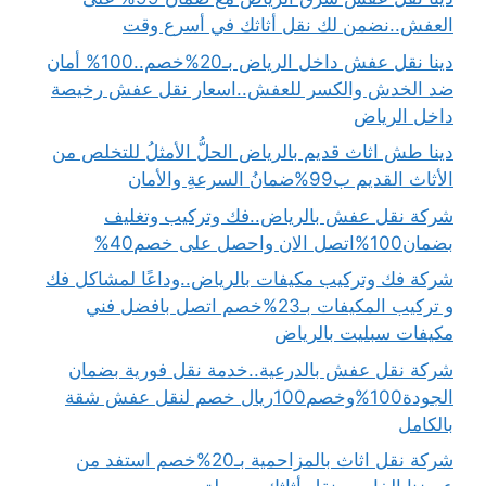
العفش..نضمن لك نقل أثاثك في أسرع وقت
دينا نقل عفش داخل الرياض بـ20%خصم..100% أمان
ضد الخدش والكسر للعفش..اسعار نقل عفش رخيصة
داخل الرياض
دينا طش اثاث قديم بالرياض الحلُّ الأمثلُ للتخلص من
الأثاث القديم ب99%ضمانُ السرعةِ والأمان
شركة نقل عفش بالرياض..فك وتركيب وتغليف
بضمان100%اتصل الان واحصل على خصم40%
شركة فك وتركيب مكيفات بالرياض..وداعًا لمشاكل فك
و تركيب المكيفات بـ23%خصم اتصل بافضل فني
مكيفات سبليت بالرياض
شركة نقل عفش بالدرعية..خدمة نقل فورية بضمان
الجودة100%وخصم100ريال خصم لنقل عفش شقة
بالكامل
شركة نقل اثاث بالمزاحمية بـ20%خصم استفد من