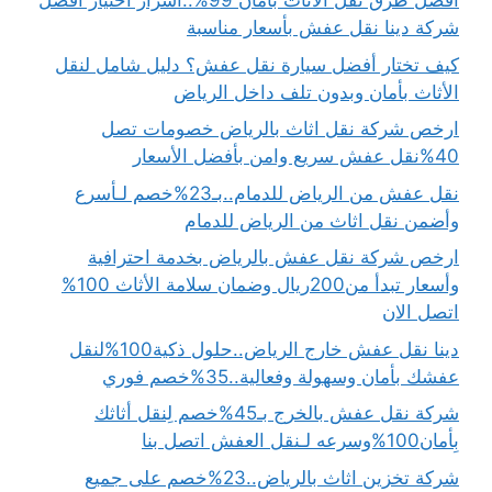
أفضل طرق نقل الاثاث بأمان 99%..أسرار اختيار أفضل
شركة دينا نقل عفش بأسعار مناسبة
كيف تختار أفضل سيارة نقل عفش؟ دليل شامل لنقل
الأثاث بأمان وبدون تلف داخل الرياض
ارخص شركة نقل اثاث بالرياض خصومات تصل
40%نقل عفش سريع وامن بأفضل الأسعار
نقل عفش من الرياض للدمام..بـ23%خصم لـأسرع
وأضمن نقل اثاث من الرياض للدمام
ارخص شركة نقل عفش بالرياض بخدمة احترافية
وأسعار تبدأ من200ريال وضمان سلامة الأثاث 100%
اتصل الان
دينا نقل عفش خارج الرياض..حلول ذكية100%لنقل
عفشك بأمان وسهولة وفعالية..35%خصم فوري
شركة نقل عفش بالخرج بـ45%خصم لِنقل أثاثك
بِأمان100%وسرعه لـنقل العفش اتصل بنا
شركة تخزين اثاث بالرياض..23%خصم على جميع