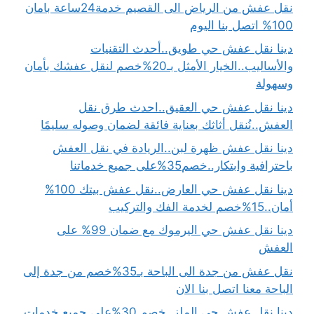
نقل عفش من الرياض الى القصيم خدمة24ساعة بامان
100% اتصل بنا اليوم
دينا نقل عفش حي طويق..أحدث التقنيات
والأساليب..الخيار الأمثل بـ20%خصم لنقل عفشك بأمان
وسهولة
دينا نقل عفش حي العقيق..احدث طرق نقل
العفش..نُنقل أثاثك بعناية فائقة لضمان وصوله سليمًا
دينا نقل عفش ظهرة لبن..الريادة في نقل العفش
باحترافية وابتكار..خصم35%على جميع خدماتنا
دينا نقل عفش حي العارض..نقل عفش بيتك 100%
أمان..15%خصم لخدمة الفك والتركيب
دينا نقل عفش حي اليرموك مع ضمان 99% على
العفش
نقل عفش من جدة الى الباحة بـ35%خصم من جدة إلى
الباحة معنا اتصل بنا الان
دينا نقل عفش حي الملز..خصم 30%على جميع خدمات