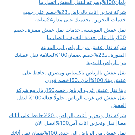
بِأمان100%وسرعه لـنقل العفش اتصل بنا
شركة تخزين اثاث بالرياض..23%خصم على جميع
خدمات التخزين..بخدمتك على مدار24ساعة
نقل عفش المونسيه..خدمات نقل عفش مميزة..خصم
100ريال على خدمة التغليف..اتصل بنا
شركة نقل عفش من الرياض الى المدينة
المنورة..بـ23%خصم..ضمان100%لسلامة نقل عفشك
من الرياض للمدينة
نقل عفش بالرياض باكستاني ومصري..حافظ على
عفش بيتك100%أمان..150خصم فوري
دينا نقل عفش غرب الرياض خصم150ريال مع شركة
نقل عفش في غرب الرياض..حلولًا فعالة100% لنقل
العفش
شركة نقل وتخزين أثاث بالرياض بـ20%حافظ على أثاثك
معنا| نقل وتخزين اثاث آمن100%اتصل الان
نقل عفش من الرياض الى جدة..100%ضمان نقل أثاثك