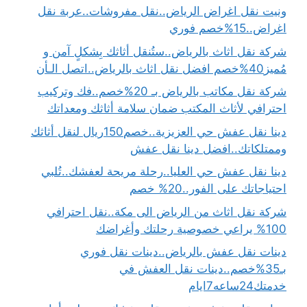
ونيت نقل اغراض الرياض..نقل مفروشات..عربة نقل
اغراض..15%خصم فوري
شركة نقل اثاث بالرياض..ستُنقل أثاثك بِشكلٍ آمن و
مُميز40%خصم افضل نقل اثاث بالرياض..اتصل الـأن
شركة نقل مكاتب بالرياض بـ 20%خصم..فك وتركيب
احترافي لأثاث المكتب ضمان سلامة أثاثك ومعداتك
دينا نقل عفش حي العزيزية..خصم150ريال لنقل أثاثك
وممتلكاتك..افضل دينا نقل عفش
دينا نقل عفش حي العليا..رحلة مريحة لعفشك..تُلبي
احتياجاتك على الفور..20% خصم
شركة نقل اثاث من الرياض الى مكة..نقل احترافي
100% يراعي خصوصية رحلتك وأغراضك
دينات نقل عفش بالرياض..دينات نقل فوري
بـ35%خصم..دينات نقل العفش في
خدمتك24ساعه7ايام