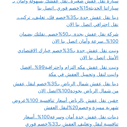
سيارة نقل عفش صغيرة..نقل عفشك بسهولة وأمان بـ
سياراتنا الحديثة15%خصم فوري..اتصل بنا
دينا نقل عفش جدة بـ35%خصم فك، تغليف، تركيب،
نقل احترافي اتصل بنا الان
شركة نقل عفش بجدة..بـ50%خصم..نقلتك بضمان
100%..سرعة وأمان اتصل بنا الان
ونيت نقل عفش جدة بـ35%خصم خيارك الاقتصادي
الأمثل اتصل بنا الان
ونيت نقل عفش مكه التزام واحترافية99%..افضل
وانيت لنقل وتحميل العفش في مكة
دينا نقل عفش شمال الرياض بـ35%خصم لنقل عفش
من شمال الرياض بجودة100%اتصل الان
حقين نقل عفش بالرياض أسعار تنافسية 100%عروض
شهرية مميزة وخصم20%لنقل العفش
دينات نقل عفش جدة أمان وسرعة100%..أسعار
تنافسية لنقل وتغليف العفش بـ33%خصم فوري