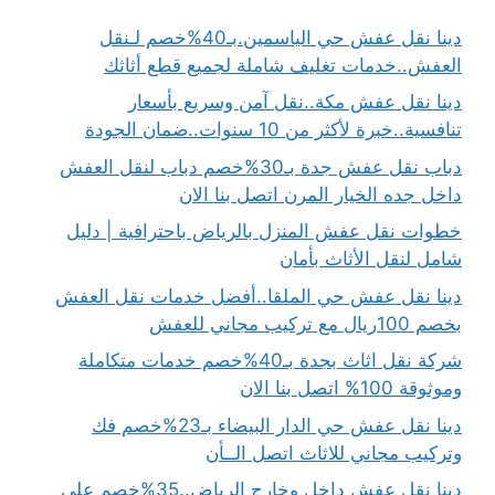
دينا نقل عفش حي الياسمين.بـ40%خصم لـنقل
العفش..خدمات تغليف شاملة لجميع قطع أثاثك
دينا نقل عفش مكة..نقل آمن وسريع بأسعار
تنافسية..خبرة لأكثر من 10 سنوات..ضمان الجودة
دباب نقل عفش جدة بـ30%خصم دباب لنقل العفش
داخل جده الخيار المرن اتصل بنا الان
خطوات نقل عفش المنزل بالرياض باحترافية | دليل
شامل لنقل الأثاث بأمان
دينا نقل عفش حي الملقا..أفضل خدمات نقل العفش
بخصم 100ريال مع تركيب مجاني للعفش
شركة نقل اثاث بجدة بـ40%خصم خدمات متكاملة
وموثوقة 100% اتصل بنا الان
دينا نقل عفش حي الدار البيضاء بـ23%خصم فك
وتركيب مجاني للاثاث اتصل الــأن
دينا نقل عفش داخل وخارج الرياض..35%خصم علي