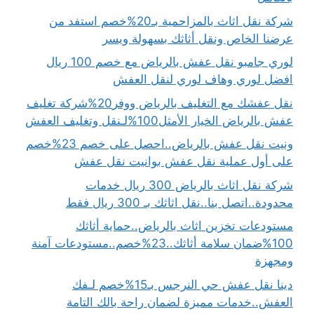
شركة نقل اثاث بالمزاحمية بـ20%خصم استفد من
عرضنا الخاص ونقل أثاثك بسهولة ويسر
لوري جامبو نقل عفش بالرياض مع خصم 100 ريال
افضل لوري وهاف لوري لنقل العفش
نقل عفشك مع التغليف بالرياض ووفر20%شركة تغليف
عفش بالرياض الخيار الأمثل100%لـنقل وتغليف العفش
ونيت نقل عفش بالرياض..احصل على خصم 23%خصم
على أول عملية نقل عفش بوانيت نقل عفش
شركة نقل اثاث بالرياض 300 ريال خدمات
محدودة..اتصل بنا..نقل اثاثك بـ 300 ريال فقط
مستودعات تخزين اثاث بالرياض..حماية أثاثك
100%ضمان سلامة أثاثك..23%خصم..مستودعات آمنة
ومجهزة
دينا نقل عفش حي النرجس بـ15%خصم لـفك
العفش..خدمات مميزة لضمان راحة بالك التامة