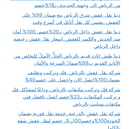
من الرياض إلى وجهته الجديدة..بـ18%خصم
دينا نقل عفش شرق الرياض مع ضمان 99% على
العفش..نضمن لك نقل أثاثك في أسرع وقت
دينا نقل عفش داخل الرياض بـ20%خصم..100% أمان
ضد الخدش والكسر للعفش..اسعار نقل عفش رخيصة
داخل الرياض
دينا طش اثاث قديم بالرياض الحلُّ الأمثلُ للتخلص من
الأثاث القديم ب99%ضمانُ السرعةِ والأمان
شركة نقل عفش بالرياض..فك وتركيب وتغليف
بضمان100%اتصل الان واحصل على خصم40%
شركة فك وتركيب مكيفات بالرياض..وداعًا لمشاكل فك
و تركيب المكيفات بـ23%خصم اتصل بافضل فني
مكيفات سبليت بالرياض
شركة نقل عفش بالدرعية..خدمة نقل فورية بضمان
الجودة100%وخصم100ريال خصم لنقل عفش شقة
بالكامل