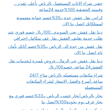
حقين شراء الاثاث المستعمل بالرياض بأعلى تقدير…
وقيمته الحقيقية 100%خدمة 24ساعة
كراتين نقل عفش جدة بـ35%خصم حماية مضمونة
لممتلكاتك اتصل بنا الان
دينا نقل عفش بحي السويدي..100ريال خصم فوري عند
طلب خدمة تغليف العفش.نقل عف متكامل.احترافي
نقل عفش من جدة الى الرياض بـ35%خصم أثاثك بأمان
تام اتصل بنا الان
دينا نقل عفش حي الرمال..عروض مُميزة لـخدمات نقل
العفش24 ساعة..خصم100ريال
شراء مكيفات مستعمله بالرياض متاح 24/7
ساعة..أسرع وافضل الاسعار لشراء المكيفات
المستعمله
نجار بالرياض|نجار خشب الرياض بـ33%خصم فوري مع
نجار غرف نوم بجودة100%اتصل بنا