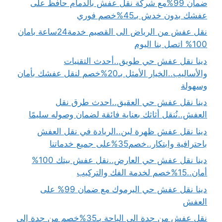
ضمان 99%مع شركة نقل عفش بالدمام حافظ على
عفشك بدون خدش بـ45%خصم فوري
نقل عفش من الرياض الى القصيم خدمة24ساعة بامان
100% اتصل بنا اليوم
دينا نقل عفش حي طويق..أحدث التقنيات
والأساليب..الخيار الأمثل بـ20%خصم لنقل عفشك بأمان
وسهولة
دينا نقل عفش حي العقيق..احدث طرق نقل
العفش..نُنقل أثاثك بعناية فائقة لضمان وصوله سليمًا
دينا نقل عفش ظهرة لبن..الريادة في نقل العفش
باحترافية وابتكار..خصم35%على جميع خدماتنا
دينا نقل عفش حي العارض..نقل عفش بيتك 100%
أمان..15%خصم لخدمة الفك والتركيب
دينا نقل عفش حي اليرموك مع ضمان 99% على
العفش
نقل عفش من جدة الى الباحة بـ35%خصم من جدة إلى