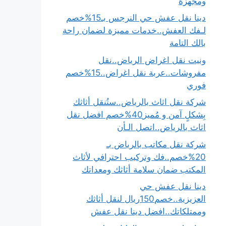
ومجهزة
دينا نقل عفش حي النرجس بـ15%خصم
لـفك العفش..خدمات مميزة لضمان راحة
بالك التامة
ونيت نقل اغراض الرياض..نقل
مفروشات..عربة نقل اغراض..15%خصم
فوري
شركة نقل اثاث بالرياض..ستُنقل أثاثك
بِشكلٍ آمن و مُميز40%خصم افضل نقل
اثاث بالرياض..اتصل الـأن
شركة نقل مكاتب بالرياض بـ
20%خصم..فك وتركيب احترافي لأثاث
المكتب ضمان سلامة أثاثك ومعداتك
دينا نقل عفش حي
العزيزية..خصم150ريال لنقل أثاثك
وممتلكاتك..افضل دينا نقل عفش