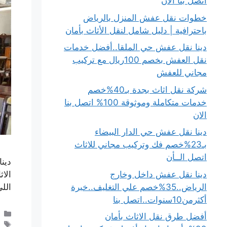
اتصل بنا الان
خطوات نقل عفش المنزل بالرياض
باحترافية | دليل شامل لنقل الأثاث بأمان
دينا نقل عفش حي الملقا..أفضل خدمات
نقل العفش بخصم 100ريال مع تركيب
مجاني للعفش
شركة نقل اثاث بجدة بـ40%خصم
خدمات متكاملة وموثوقة 100% اتصل بنا
الان
دينا نقل عفش حي الدار البيضاء
بـ23%خصم فك وتركيب مجاني للاثاث
اتصل الــأن
دين
دينا نقل عفش داخل وخارج
الا
الرياض..35%خصم علي التغليف..خبرة
اللي
أكثرمن10سنوات..اتصل بنا
أفضل طرق نقل الاثاث بأمان