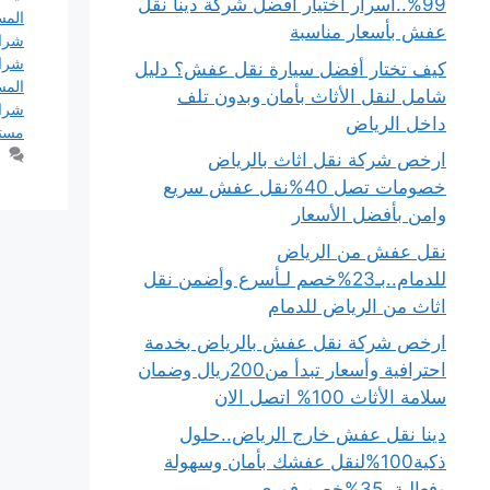
99%..أسرار اختيار أفضل شركة دينا نقل
المس
عفش بأسعار مناسبة
شراء
شراء
كيف تختار أفضل سيارة نقل عفش؟ دليل
المس
شامل لنقل الأثاث بأمان وبدون تلف
شرا
داخل الرياض
مست
ارخص شركة نقل اثاث بالرياض
خصومات تصل 40%نقل عفش سريع
وامن بأفضل الأسعار
نقل عفش من الرياض
للدمام..بـ23%خصم لـأسرع وأضمن نقل
اثاث من الرياض للدمام
ارخص شركة نقل عفش بالرياض بخدمة
احترافية وأسعار تبدأ من200ريال وضمان
سلامة الأثاث 100% اتصل الان
دينا نقل عفش خارج الرياض..حلول
ذكية100%لنقل عفشك بأمان وسهولة
وفعالية..35%خصم فوري