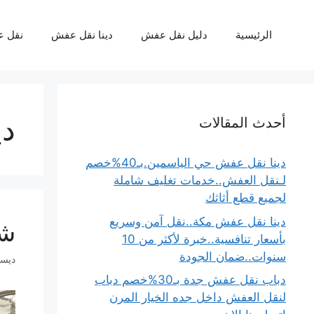
نتقل
لى
الرئيسية
دليل نقل عفش
دينا نقل عفش
نقل 
لمحتوى
دي
أحدث المقالات
دينا نقل عفش حي الياسمين.بـ40%خصم
لـنقل العفش..خدمات تغليف شاملة
لجميع قطع أثاثك
دينا نقل عفش مكة..نقل آمن وسريع
شر
بأسعار تنافسية..خبرة لأكثر من 10
سنوات..ضمان الجودة
ديسمبر 6
دباب نقل عفش جدة بـ30%خصم دباب
لنقل العفش داخل جده الخيار المرن