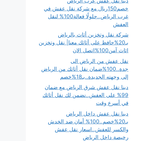
دينا نقل عفش غرب الرياض
خصم150ريال مع شركة نقل عفش في
غرب الرياض..حلولًا فعالة100% لنقل
العفش
شركة نقل وتخزين أثاث بالرياض
بـ20%حافظ على أثاثك معنا| نقل وتخزين
اثاث آمن100%اتصل الان
نقل عفش من الرياض الى
جدة..100%ضمان نقل أثاثك من الرياض
إلى وجهته الجديدة..بـ18%خصم
دينا نقل عفش شرق الرياض مع ضمان
99% على العفش..نضمن لك نقل أثاثك
في أسرع وقت
دينا نقل عفش داخل الرياض
بـ20%خصم..100% أمان ضد الخدش
والكسر للعفش..اسعار نقل عفش
رخيصة داخل الرياض