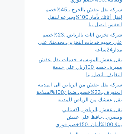
شركة نقل عفش بالخرج بـ45%خصم
لِنقل أثاثك بِأمان100%وسرعه لـنقل
العفش اتصل بنا
شركة تخزين اثاث بالرياض..23%خصم
على جميع خدمات التخزين..بخدمتك على
مدار24ساعة
نقل عفش المونسيه..خدمات نقل عفش
مميزة..خصم 100ريال على خدمة
التغليف..اتصل بنا
شركة نقل عفش من الرياض الى المدينة
المنورة..بـ23%خصم..ضمان100%لسلامة
نقل عفشك من الرياض للمدينة
نقل عفش بالرياض باكستاني
ومصري..حافظ على عفش
بيتك100%أمان..150خصم فوري