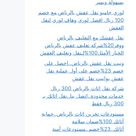
بسهولة ويسر
لوري جامبو نقل عفش بالرياض مع خصم
100 ريال افضل لوري وهاف لوري لنقل
العفش
نقل عفشك مع التغليف بالرياض
ووفر20%شركة تغليف عفش بالرياض
الخيار الأمثل100%لـنقل وتغليف العفش
ونيت نقل عفش بالرياض..احصل على
خصم 23%خصم على أول عملية نقل
عفش بوانيت نقل عفش
شركة نقل اثاث بالرياض 300 ريال
خدمات محدودة..اتصل بنا..نقل اثاثك بـ
300 ريال فقط
مستودعات تخزين اثاث بالرياض..حماية
أثاثك 100%ضمان سلامة
أثاثك..23%خصم..مستودعات آمنة