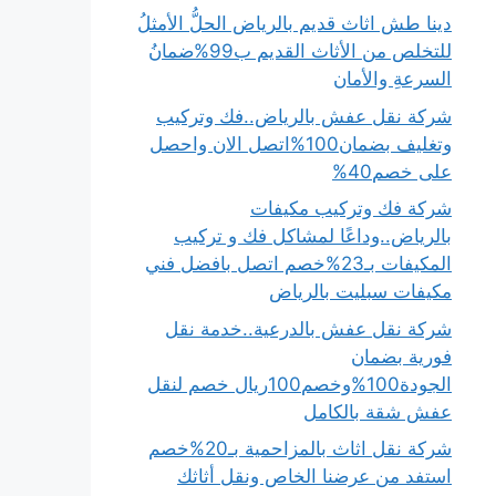
دينا طش اثاث قديم بالرياض الحلُّ الأمثلُ
للتخلص من الأثاث القديم ب99%ضمانُ
السرعةِ والأمان
شركة نقل عفش بالرياض..فك وتركيب
وتغليف بضمان100%اتصل الان واحصل
على خصم40%
شركة فك وتركيب مكيفات
بالرياض..وداعًا لمشاكل فك و تركيب
المكيفات بـ23%خصم اتصل بافضل فني
مكيفات سبليت بالرياض
شركة نقل عفش بالدرعية..خدمة نقل
فورية بضمان
الجودة100%وخصم100ريال خصم لنقل
عفش شقة بالكامل
شركة نقل اثاث بالمزاحمية بـ20%خصم
استفد من عرضنا الخاص ونقل أثاثك