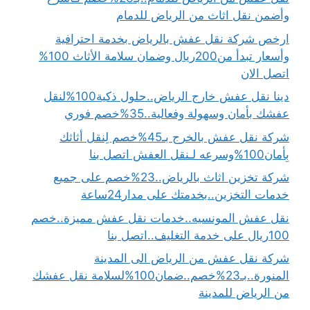
وأضمن نقل اثاث من الرياض للدمام
ارخص شركة نقل عفش بالرياض بخدمة احترافية
وأسعار تبدأ من200ريال وضمان سلامة الأثاث 100%
اتصل الان
دينا نقل عفش خارج الرياض..حلول ذكية100%لنقل
عفشك بأمان وسهولة وفعالية..35%خصم فوري
شركة نقل عفش بالخرج بـ45%خصم لِنقل أثاثك
بِأمان100%وسرعه لـنقل العفش اتصل بنا
شركة تخزين اثاث بالرياض..23%خصم على جميع
خدمات التخزين..بخدمتك على مدار24ساعة
نقل عفش المونسيه..خدمات نقل عفش مميزة..خصم
100ريال على خدمة التغليف..اتصل بنا
شركة نقل عفش من الرياض الى المدينة
المنورة..بـ23%خصم..ضمان100%لسلامة نقل عفشك
من الرياض للمدينة