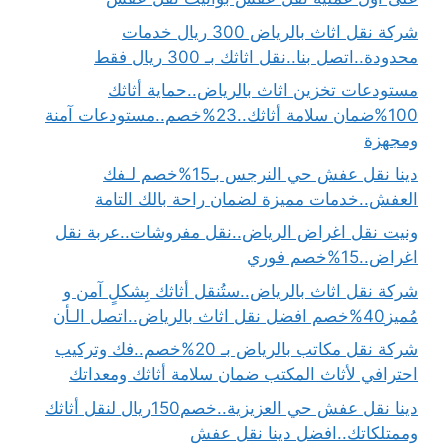
شركة نقل اثاث بالرياض 300 ريال خدمات
محدودة..اتصل بنا..نقل اثاثك بـ 300 ريال فقط
مستودعات تخزين اثاث بالرياض..حماية أثاثك
100%ضمان سلامة أثاثك..23%خصم..مستودعات آمنة
ومجهزة
دينا نقل عفش حي النرجس بـ15%خصم لـفك
العفش..خدمات مميزة لضمان راحة بالك التامة
ونيت نقل اغراض الرياض..نقل مفروشات..عربة نقل
اغراض..15%خصم فوري
شركة نقل اثاث بالرياض..ستُنقل أثاثك بِشكلٍ آمن و
مُميز40%خصم افضل نقل اثاث بالرياض..اتصل الـأن
شركة نقل مكاتب بالرياض بـ 20%خصم..فك وتركيب
احترافي لأثاث المكتب ضمان سلامة أثاثك ومعداتك
دينا نقل عفش حي العزيزية..خصم150ريال لنقل أثاثك
وممتلكاتك..افضل دينا نقل عفش