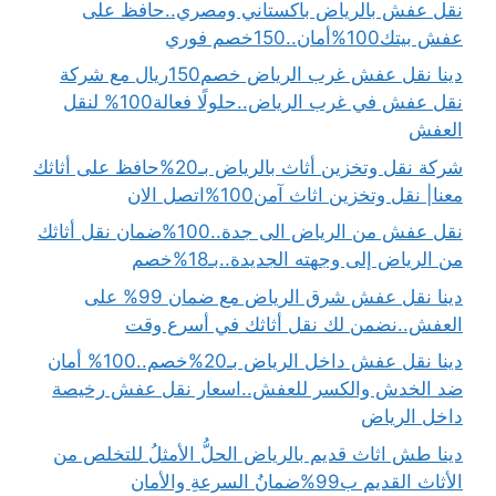
نقل عفش بالرياض باكستاني ومصري..حافظ على
عفش بيتك100%أمان..150خصم فوري
دينا نقل عفش غرب الرياض خصم150ريال مع شركة
نقل عفش في غرب الرياض..حلولًا فعالة100% لنقل
العفش
شركة نقل وتخزين أثاث بالرياض بـ20%حافظ على أثاثك
معنا| نقل وتخزين اثاث آمن100%اتصل الان
نقل عفش من الرياض الى جدة..100%ضمان نقل أثاثك
من الرياض إلى وجهته الجديدة..بـ18%خصم
دينا نقل عفش شرق الرياض مع ضمان 99% على
العفش..نضمن لك نقل أثاثك في أسرع وقت
دينا نقل عفش داخل الرياض بـ20%خصم..100% أمان
ضد الخدش والكسر للعفش..اسعار نقل عفش رخيصة
داخل الرياض
دينا طش اثاث قديم بالرياض الحلُّ الأمثلُ للتخلص من
الأثاث القديم ب99%ضمانُ السرعةِ والأمان