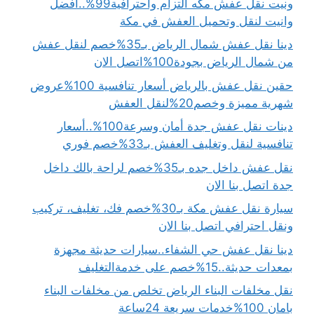
ونيت نقل عفش مكه التزام واحترافية99%..افضل
وانيت لنقل وتحميل العفش في مكة
دينا نقل عفش شمال الرياض بـ35%خصم لنقل عفش
من شمال الرياض بجودة100%اتصل الان
حقين نقل عفش بالرياض أسعار تنافسية 100%عروض
شهرية مميزة وخصم20%لنقل العفش
دينات نقل عفش جدة أمان وسرعة100%..أسعار
تنافسية لنقل وتغليف العفش بـ33%خصم فوري
نقل عفش داخل جده بـ35%خصم لراحة بالك داخل
جدة اتصل بنا الان
سيارة نقل عفش مكة بـ30%خصم فك، تغليف، تركيب
ونقل احترافي اتصل بنا الان
دينا نقل عفش حي الشفاء..سيارات حديثة مجهزة
بمعدات حديثة..15%خصم على خدمةالتغليف
نقل مخلفات البناء الرياض تخلص من مخلفات البناء
بامان 100%خدمات سريعة 24ساعة