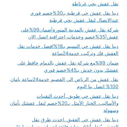
نقل عفش بحي غرناطة
دينا نقل عفش حي قرطبة بـ30%خصم فوري
عندالاتصال لنقل عفش بحي قرطبة
شركة نقل عفش بالمدينة المنورة|ضمان99%على
عفش|35%خصم وخدمات احترافية اتصل الان
دينا نقل عفش حي النسيم بـ18%افضل خدمات نقل
العفش فك وتركيب خدمة24ساعة
ضمان 99%مع شركة نقل عفش بالدمام حافظ على
عفشك بدون خدش بـ45%خصم فوري
نقل عفش من الرياض الى القصيم خدمة24ساعة بامان
100% اتصل بنا اليوم
دينا نقل عفش حي طويق..أحدث التقنيات
والأساليب..الخيار الأمثل بـ20%خصم لنقل عفشك بأمان
وسهولة
دينا نقل عفش حي العقيق..احدث طرق نقل
العفش..نُنقل أثاثك بعناية فائقة لضمان وصوله سليمًا