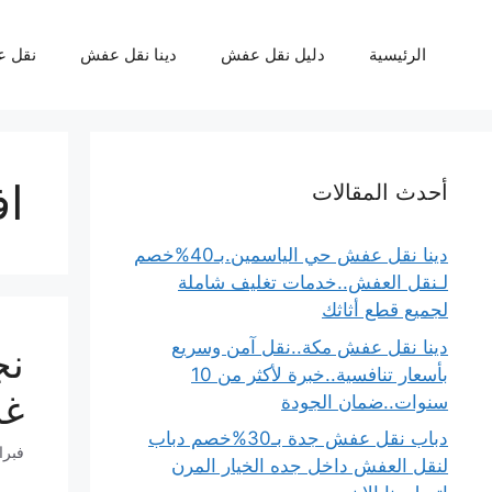
نتقل
لى
الرئيسية
دليل نقل عفش
دينا نقل عفش
نقل 
لمحتوى
اف
أحدث المقالات
دينا نقل عفش حي الياسمين.بـ40%خصم
لـنقل العفش..خدمات تغليف شاملة
لجميع قطع أثاثك
دينا نقل عفش مكة..نقل آمن وسريع
بأسعار تنافسية..خبرة لأكثر من 10
غرف
سنوات..ضمان الجودة
دباب نقل عفش جدة بـ30%خصم دباب
فبراير 22
لنقل العفش داخل جده الخيار المرن