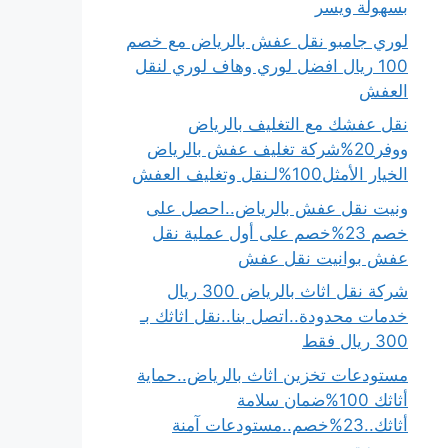
بسهولة ويسر
لوري جامبو نقل عفش بالرياض مع خصم
100 ريال افضل لوري وهاف لوري لنقل
العفش
نقل عفشك مع التغليف بالرياض
ووفر20%شركة تغليف عفش بالرياض
الخيار الأمثل100%لـنقل وتغليف العفش
ونيت نقل عفش بالرياض..احصل على
خصم 23%خصم على أول عملية نقل
عفش بوانيت نقل عفش
شركة نقل اثاث بالرياض 300 ريال
خدمات محدودة..اتصل بنا..نقل اثاثك بـ
300 ريال فقط
مستودعات تخزين اثاث بالرياض..حماية
أثاثك 100%ضمان سلامة
أثاثك..23%خصم..مستودعات آمنة