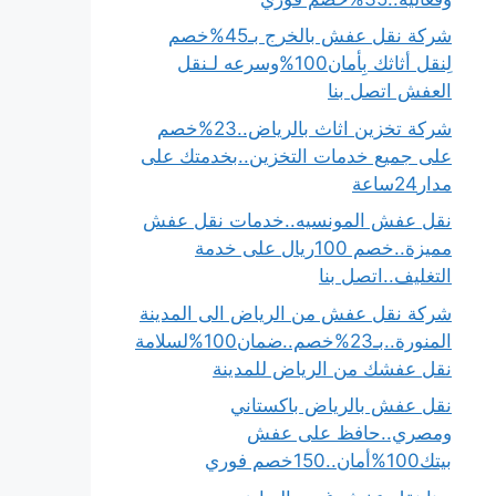
شركة نقل عفش بالخرج بـ45%خصم
لِنقل أثاثك بِأمان100%وسرعه لـنقل
العفش اتصل بنا
شركة تخزين اثاث بالرياض..23%خصم
على جميع خدمات التخزين..بخدمتك على
مدار24ساعة
نقل عفش المونسيه..خدمات نقل عفش
مميزة..خصم 100ريال على خدمة
التغليف..اتصل بنا
شركة نقل عفش من الرياض الى المدينة
المنورة..بـ23%خصم..ضمان100%لسلامة
نقل عفشك من الرياض للمدينة
نقل عفش بالرياض باكستاني
ومصري..حافظ على عفش
بيتك100%أمان..150خصم فوري