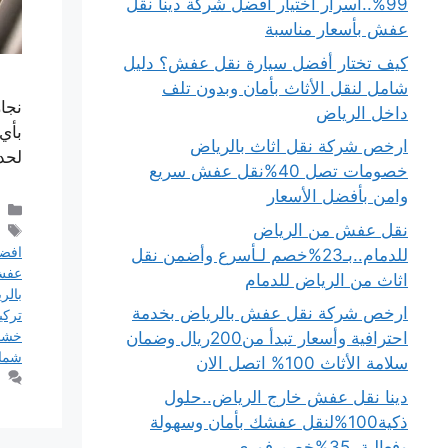
99%..أسرار اختيار أفضل شركة دينا نقل
عفش بأسعار مناسبة
كيف تختار أفضل سيارة نقل عفش؟ دليل
شامل لنقل الأثاث بأمان وبدون تلف
نجا
داخل الرياض
بأي
ارخص شركة نقل اثاث بالرياض
لحد
خصومات تصل 40%نقل عفش سريع
وامن بأفضل الأسعار
نقل عفش من الرياض
افضل
للدمام..بـ23%خصم لـأسرع وأضمن نقل
عف
اثاث من الرياض للدمام
بالر
ارخص شركة نقل عفش بالرياض بخدمة
تركي
خشب
احترافية وأسعار تبدأ من200ريال وضمان
شمال
سلامة الأثاث 100% اتصل الان
دينا نقل عفش خارج الرياض..حلول
ذكية100%لنقل عفشك بأمان وسهولة
وفعالية..35%خصم فوري