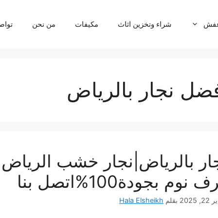
عفش
شراء وتخزين اثاث
مكيفات
من نحن
تواص
ضل نجار بالریاض
 نوم بجودة100%اتصل بنا
, 2025
بقلم
Hala Elsheikh