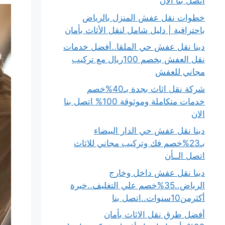
اتصل بنا الان
خطوات نقل عفش المنزل بالرياض
باحترافية | دليل شامل لنقل الأثاث بأمان
دينا نقل عفش حي الملقا..أفضل خدمات
نقل العفش بخصم 100ريال مع تركيب
مجاني للعفش
شركة نقل اثاث بجدة بـ40%خصم
خدمات متكاملة وموثوقة 100% اتصل بنا
الان
دينا نقل عفش حي الدار البيضاء
بـ23%خصم فك وتركيب مجاني للاثاث
اتصل الــأن
دينا نقل عفش داخل وخارج
الرياض..35%خصم علي التغليف..خبرة
أكثرمن10سنوات..اتصل بنا
أفضل طرق نقل الاثاث بأمان