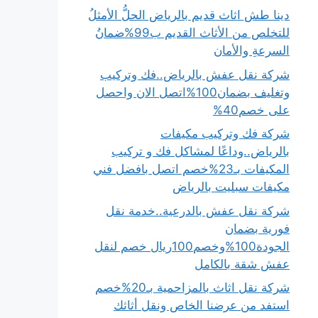
دينا طش اثاث قديم بالرياض الحلُّ الأمثلُ
للتخلص من الأثاث القديم ب99%ضمانُ
السرعةِ والأمان
شركة نقل عفش بالرياض..فك وتركيب
وتغليف بضمان100%اتصل الان واحصل
على خصم40%
شركة فك وتركيب مكيفات
بالرياض..وداعًا لمشاكل فك و تركيب
المكيفات بـ23%خصم اتصل بافضل فني
مكيفات سبليت بالرياض
شركة نقل عفش بالدرعية..خدمة نقل
فورية بضمان
الجودة100%وخصم100ريال خصم لنقل
عفش شقة بالكامل
شركة نقل اثاث بالمزاحمية بـ20%خصم
استفد من عرضنا الخاص ونقل أثاثك