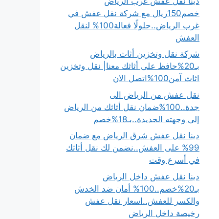
دينا نقل عفش غرب الرياض
خصم150ريال مع شركة نقل عفش في
غرب الرياض..حلولًا فعالة100% لنقل
العفش
شركة نقل وتخزين أثاث بالرياض
بـ20%حافظ على أثاثك معنا| نقل وتخزين
اثاث آمن100%اتصل الان
نقل عفش من الرياض الى
جدة..100%ضمان نقل أثاثك من الرياض
إلى وجهته الجديدة..بـ18%خصم
دينا نقل عفش شرق الرياض مع ضمان
99% على العفش..نضمن لك نقل أثاثك
في أسرع وقت
دينا نقل عفش داخل الرياض
بـ20%خصم..100% أمان ضد الخدش
والكسر للعفش..اسعار نقل عفش
رخيصة داخل الرياض