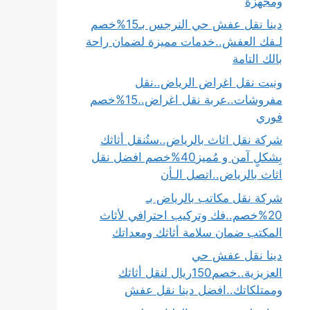
ومجهزة
دينا نقل عفش حي النرجس بـ15%خصم
لـفك العفش..خدمات مميزة لضمان راحة
بالك التامة
ونيت نقل اغراض الرياض..نقل
مفروشات..عربة نقل اغراض..15%خصم
فوري
شركة نقل اثاث بالرياض..ستُنقل أثاثك
بِشكلٍ آمن و مُميز40%خصم افضل نقل
اثاث بالرياض..اتصل الـأن
شركة نقل مكاتب بالرياض بـ
20%خصم..فك وتركيب احترافي لأثاث
المكتب ضمان سلامة أثاثك ومعداتك
دينا نقل عفش حي
العزيزية..خصم150ريال لنقل أثاثك
وممتلكاتك..افضل دينا نقل عفش