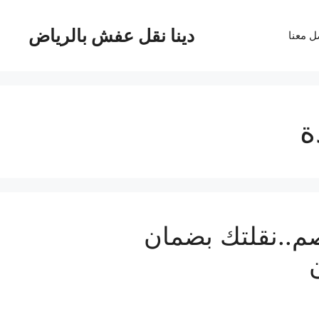
دينا نقل عفش بالرياض
ل معنا
ة
عفش بجدة..بـ50%خصم..نقلتك بضمان