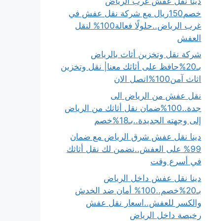
دينا نقل عفش غرب الرياض
خصم150ريال مع شركة نقل عفش في
غرب الرياض..حلولًا فعالة100% لنقل
العفش
شركة نقل وتخزين أثاث بالرياض
بـ20%حافظ على أثاثك معنا| نقل وتخزين
اثاث آمن100%اتصل الان
نقل عفش من الرياض الى
جدة..100%ضمان نقل أثاثك من الرياض
إلى وجهته الجديدة..بـ18%خصم
دينا نقل عفش شرق الرياض مع ضمان
99% على العفش..نضمن لك نقل أثاثك
في أسرع وقت
دينا نقل عفش داخل الرياض
بـ20%خصم..100% أمان ضد الخدش
والكسر للعفش..اسعار نقل عفش
رخيصة داخل الرياض