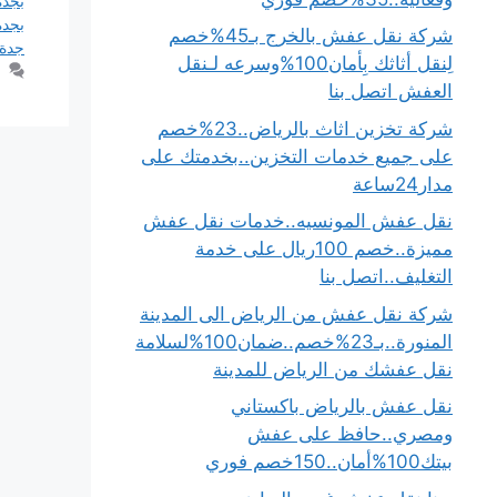
بجدة
بجدة
شركة نقل عفش بالخرج بـ45%خصم
جدة
لِنقل أثاثك بِأمان100%وسرعه لـنقل
العفش اتصل بنا
شركة تخزين اثاث بالرياض..23%خصم
على جميع خدمات التخزين..بخدمتك على
مدار24ساعة
نقل عفش المونسيه..خدمات نقل عفش
مميزة..خصم 100ريال على خدمة
التغليف..اتصل بنا
شركة نقل عفش من الرياض الى المدينة
المنورة..بـ23%خصم..ضمان100%لسلامة
نقل عفشك من الرياض للمدينة
نقل عفش بالرياض باكستاني
ومصري..حافظ على عفش
بيتك100%أمان..150خصم فوري