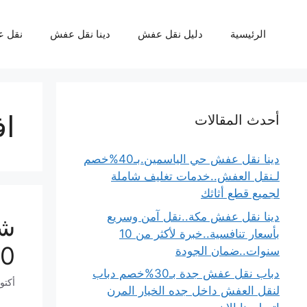
نتقل
لى
الرئيسية
دليل نقل عفش
دينا نقل عفش
نقل 
لمحتوى
ا
أحدث المقالات
دينا نقل عفش حي الياسمين.بـ40%خصم
لـنقل العفش..خدمات تغليف شاملة
لجميع قطع أثاثك
دينا نقل عفش مكة..نقل آمن وسريع
بأسعار تنافسية..خبرة لأكثر من 10
100%..سرعة 
سنوات..ضمان الجودة
دباب نقل عفش جدة بـ30%خصم دباب
أكتوبر 15
لنقل العفش داخل جده الخيار المرن