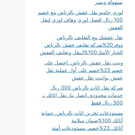
بسهولة ويسر
لوري جامبو نقل عفش بالرياض مع خصم
100 ريال افضل لوري وهاف لوري لنقل
العفش
نقل عفشك مع التغليف بالرياض
ووفر20%شركة تغليف عفش بالرياض
الخيار الأمثل100%لـنقل وتغليف العفش
ونيت نقل عفش بالرياض..احصل على
خصم 23%خصم على أول عملية نقل
عفش بوانيت نقل عفش
شركة نقل اثاث بالرياض 300 ريال
خدمات محدودة..اتصل بنا..نقل اثاثك بـ
300 ريال فقط
مستودعات تخزين اثاث بالرياض..حماية
أثاثك 100%ضمان سلامة
أثاثك..23%خصم..مستودعات آمنة