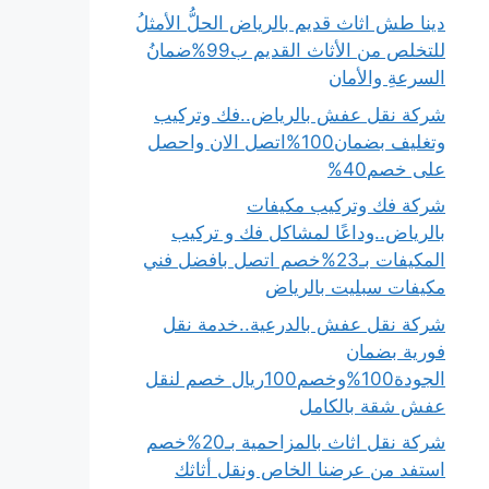
دينا طش اثاث قديم بالرياض الحلُّ الأمثلُ
للتخلص من الأثاث القديم ب99%ضمانُ
السرعةِ والأمان
شركة نقل عفش بالرياض..فك وتركيب
وتغليف بضمان100%اتصل الان واحصل
على خصم40%
شركة فك وتركيب مكيفات
بالرياض..وداعًا لمشاكل فك و تركيب
المكيفات بـ23%خصم اتصل بافضل فني
مكيفات سبليت بالرياض
شركة نقل عفش بالدرعية..خدمة نقل
فورية بضمان
الجودة100%وخصم100ريال خصم لنقل
عفش شقة بالكامل
شركة نقل اثاث بالمزاحمية بـ20%خصم
استفد من عرضنا الخاص ونقل أثاثك