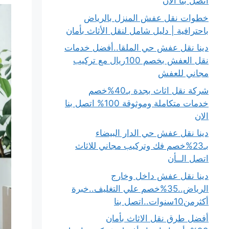
اتصل بنا الان
خطوات نقل عفش المنزل بالرياض
باحترافية | دليل شامل لنقل الأثاث بأمان
دينا نقل عفش حي الملقا..أفضل خدمات
نقل العفش بخصم 100ريال مع تركيب
مجاني للعفش
شركة نقل اثاث بجدة بـ40%خصم
خدمات متكاملة وموثوقة 100% اتصل بنا
الان
دينا نقل عفش حي الدار البيضاء
بـ23%خصم فك وتركيب مجاني للاثاث
اتصل الــأن
دينا نقل عفش داخل وخارج
الرياض..35%خصم علي التغليف..خبرة
أكثرمن10سنوات..اتصل بنا
أفضل طرق نقل الاثاث بأمان