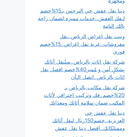
ومجهزة
دينا نقل عفش حي النرجس بـ15%خصم
لـفك العفش..خدمات مميزة لضمان راحة
بالك التامة
ونيت نقل اغراض الرياض..نقل
مفروشات..عربة نقل اغراض..15%خصم
فوري
شركة نقل اثاث بالرياض..ستُنقل أثاثك
بِشكلٍ آمن و مُميز40%خصم افضل نقل
اثاث بالرياض..اتصل الـأن
شركة نقل مكاتب بالرياض بـ
20%خصم..فك وتركيب احترافي لأثاث
المكتب ضمان سلامة أثاثك ومعداتك
دينا نقل عفش حي
العزيزية..خصم150ريال لنقل أثاثك
وممتلكاتك..افضل دينا نقل عفش