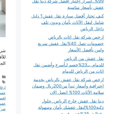
99%..أسرار اختيار أفضل شركة دينا نقل
عفش بأسعار مناسبة
كيف تختار أفضل سيارة نقل عفش؟ دليل
شامل لنقل الأثاث بأمان وبدون تلف
داخل الرياض
ارخص شركة نقل اثاث بالرياض
خصومات تصل 40%نقل عفش سريع
وامن بأفضل الأسعار
شرك
للأ
نقل عفش من الرياض
الج
للدمام..بـ23%خصم لـأسرع وأضمن نقل
اثاث من الرياض للدمام
ارخص شركة نقل عفش بالرياض بخدمة
احترافية وأسعار تبدأ من200ريال وضمان
ارق
سلامة الأثاث 100% اتصل الان
عفش
افض
دينا نقل عفش خارج الرياض..حلول
عف
ذكية100%لنقل عفشك بأمان وسهولة
شركا
وفعالية..35%خصم فوري