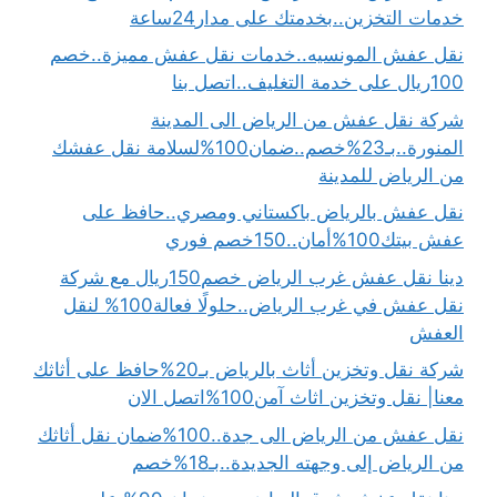
خدمات التخزين..بخدمتك على مدار24ساعة
نقل عفش المونسيه..خدمات نقل عفش مميزة..خصم
100ريال على خدمة التغليف..اتصل بنا
شركة نقل عفش من الرياض الى المدينة
المنورة..بـ23%خصم..ضمان100%لسلامة نقل عفشك
من الرياض للمدينة
نقل عفش بالرياض باكستاني ومصري..حافظ على
عفش بيتك100%أمان..150خصم فوري
دينا نقل عفش غرب الرياض خصم150ريال مع شركة
نقل عفش في غرب الرياض..حلولًا فعالة100% لنقل
العفش
شركة نقل وتخزين أثاث بالرياض بـ20%حافظ على أثاثك
معنا| نقل وتخزين اثاث آمن100%اتصل الان
نقل عفش من الرياض الى جدة..100%ضمان نقل أثاثك
من الرياض إلى وجهته الجديدة..بـ18%خصم