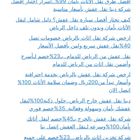
أفضل طرق نقل الاثاث بأمان 99%..أسرار اختيار أفضل
شركة دينا نقل عفش بأسعار مناسبة
كيف تختار أفضل سيارة نقل عفش؟ دليل شامل لنقل
الأثاث بأمان وبدون تلف داخل الرياض
ارخص شركة نقل اثاث بالرياض خصومات تصل
40%نقل عفش سريع وامن بأفضل الأسعار
نقل عفش من الرياض للدمام..بـ23%خصم لـأسرع
وأضمن نقل اثاث من الرياض للدمام
ارخص شركة نقل عفش بالرياض بخدمة احترافية
وأسعار تبدأ من200ريال وضمان سلامة الأثاث 100%
اتصل الان
دينا نقل عفش خارج الرياض..حلول ذكية100%لنقل
عفشك بأمان وسهولة وفعالية..35%خصم فوري
شركة نقل عفش بالخرج بـ45%خصم لِنقل أثاثك
بِأمان100%وسرعه لـنقل العفش اتصل بنا
شركة تخزين اثاث بالرياض..23%خصم على جميع