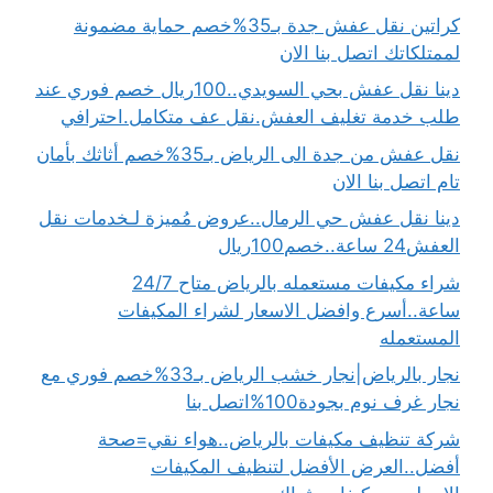
كراتين نقل عفش جدة بـ35%خصم حماية مضمونة
لممتلكاتك اتصل بنا الان
دينا نقل عفش بحي السويدي..100ريال خصم فوري عند
طلب خدمة تغليف العفش.نقل عف متكامل.احترافي
نقل عفش من جدة الى الرياض بـ35%خصم أثاثك بأمان
تام اتصل بنا الان
دينا نقل عفش حي الرمال..عروض مُميزة لـخدمات نقل
العفش24 ساعة..خصم100ريال
شراء مكيفات مستعمله بالرياض متاح 24/7
ساعة..أسرع وافضل الاسعار لشراء المكيفات
المستعمله
نجار بالرياض|نجار خشب الرياض بـ33%خصم فوري مع
نجار غرف نوم بجودة100%اتصل بنا
شركة تنظيف مكيفات بالرياض..هواء نقي=صحة
أفضل..العرض الأفضل لتنظيف المكيفات