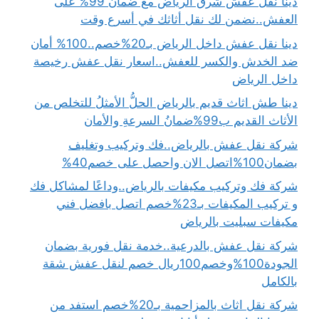
دينا نقل عفش شرق الرياض مع ضمان 99% على
العفش..نضمن لك نقل أثاثك في أسرع وقت
دينا نقل عفش داخل الرياض بـ20%خصم..100% أمان
ضد الخدش والكسر للعفش..اسعار نقل عفش رخيصة
داخل الرياض
دينا طش اثاث قديم بالرياض الحلُّ الأمثلُ للتخلص من
الأثاث القديم ب99%ضمانُ السرعةِ والأمان
شركة نقل عفش بالرياض..فك وتركيب وتغليف
بضمان100%اتصل الان واحصل على خصم40%
شركة فك وتركيب مكيفات بالرياض..وداعًا لمشاكل فك
و تركيب المكيفات بـ23%خصم اتصل بافضل فني
مكيفات سبليت بالرياض
شركة نقل عفش بالدرعية..خدمة نقل فورية بضمان
الجودة100%وخصم100ريال خصم لنقل عفش شقة
بالكامل
شركة نقل اثاث بالمزاحمية بـ20%خصم استفد من