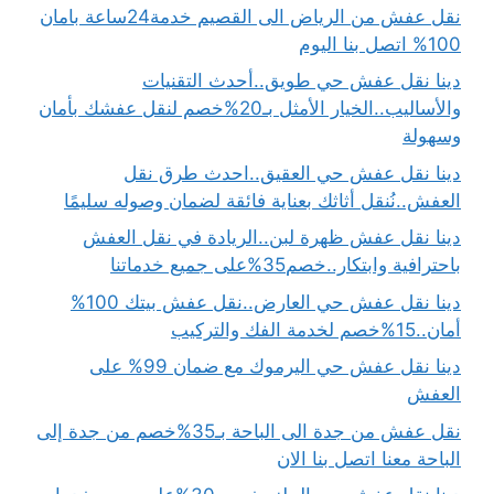
نقل عفش من الرياض الى القصيم خدمة24ساعة بامان
100% اتصل بنا اليوم
دينا نقل عفش حي طويق..أحدث التقنيات
والأساليب..الخيار الأمثل بـ20%خصم لنقل عفشك بأمان
وسهولة
دينا نقل عفش حي العقيق..احدث طرق نقل
العفش..نُنقل أثاثك بعناية فائقة لضمان وصوله سليمًا
دينا نقل عفش ظهرة لبن..الريادة في نقل العفش
باحترافية وابتكار..خصم35%على جميع خدماتنا
دينا نقل عفش حي العارض..نقل عفش بيتك 100%
أمان..15%خصم لخدمة الفك والتركيب
دينا نقل عفش حي اليرموك مع ضمان 99% على
العفش
نقل عفش من جدة الى الباحة بـ35%خصم من جدة إلى
الباحة معنا اتصل بنا الان