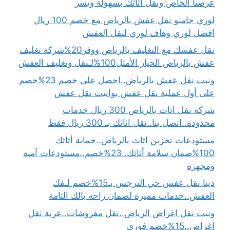
عرضنا الخاص ونقل أثاثك بسهولة ويسر
لوري جامبو نقل عفش بالرياض مع خصم 100 ريال
افضل لوري وهاف لوري لنقل العفش
نقل عفشك مع التغليف بالرياض ووفر20%شركة تغليف
عفش بالرياض الخيار الأمثل100%لـنقل وتغليف العفش
ونيت نقل عفش بالرياض..احصل على خصم 23%خصم
على أول عملية نقل عفش بوانيت نقل عفش
شركة نقل اثاث بالرياض 300 ريال خدمات
محدودة..اتصل بنا..نقل اثاثك بـ 300 ريال فقط
مستودعات تخزين اثاث بالرياض..حماية أثاثك
100%ضمان سلامة أثاثك..23%خصم..مستودعات آمنة
ومجهزة
دينا نقل عفش حي النرجس بـ15%خصم لـفك
العفش..خدمات مميزة لضمان راحة بالك التامة
ونيت نقل اغراض الرياض..نقل مفروشات..عربة نقل
اغراض..15%خصم فوري