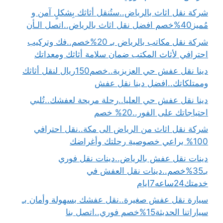
شركة نقل اثاث بالرياض..ستُنقل أثاثك بِشكلٍ آمن و
مُميز40%خصم افضل نقل اثاث بالرياض..اتصل الـأن
شركة نقل مكاتب بالرياض بـ 20%خصم..فك وتركيب
احترافي لأثاث المكتب ضمان سلامة أثاثك ومعداتك
دينا نقل عفش حي العزيزية..خصم150ريال لنقل أثاثك
وممتلكاتك..افضل دينا نقل عفش
دينا نقل عفش حي العليا..رحلة مريحة لعفشك..تُلبي
احتياجاتك على الفور..20% خصم
شركة نقل اثاث من الرياض الى مكة..نقل احترافي
100% يراعي خصوصية رحلتك وأغراضك
دينات نقل عفش بالرياض..دينات نقل فوري
بـ35%خصم..دينات نقل العفش في
خدمتك24ساعه7ايام
سيارة نقل عفش صغيرة..نقل عفشك بسهولة وأمان بـ
سياراتنا الحديثة15%خصم فوري..اتصل بنا