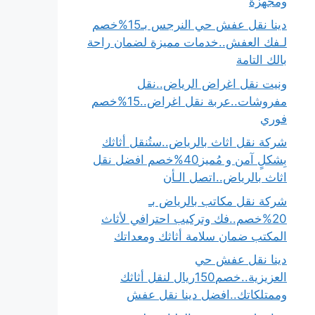
ومجهزة
دينا نقل عفش حي النرجس بـ15%خصم
لـفك العفش..خدمات مميزة لضمان راحة
بالك التامة
ونيت نقل اغراض الرياض..نقل
مفروشات..عربة نقل اغراض..15%خصم
فوري
شركة نقل اثاث بالرياض..ستُنقل أثاثك
بِشكلٍ آمن و مُميز40%خصم افضل نقل
اثاث بالرياض..اتصل الـأن
شركة نقل مكاتب بالرياض بـ
20%خصم..فك وتركيب احترافي لأثاث
المكتب ضمان سلامة أثاثك ومعداتك
دينا نقل عفش حي
العزيزية..خصم150ريال لنقل أثاثك
وممتلكاتك..افضل دينا نقل عفش