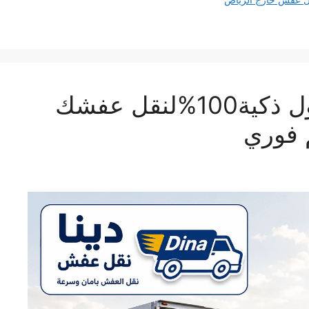
دينا نقل عفش خارج الرياض..حلول ذكية100%لنقل عفشك