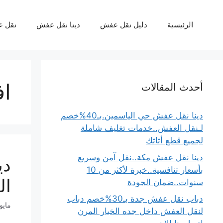
نتقل
لى
الرئيسية
دليل نقل عفش
دينا نقل عفش
نقل 
لمحتوى
اف
أحدث المقالات
دينا نقل عفش حي الياسمين.بـ40%خصم
لـنقل العفش..خدمات تغليف شاملة
لجميع قطع أثاثك
دينا نقل عفش مكة..نقل آمن وسريع
بأسعار تنافسية..خبرة لأكثر من 10
الت
سنوات..ضمان الجودة
دباب نقل عفش جدة بـ30%خصم دباب
مايو 21, 26
لنقل العفش داخل جده الخيار المرن