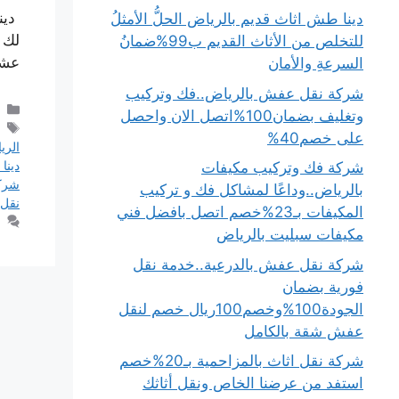
دين
دينا طش اثاث قديم بالرياض الحلُّ الأمثلُ
لك ك
للتخلص من الأثاث القديم ب99%ضمانُ
عشا
السرعةِ والأمان
شركة نقل عفش بالرياض..فك وتركيب
وتغليف بضمان100%اتصل الان واحصل
على خصم40%
الري
دينا
شركة فك وتركيب مكيفات
شرك
بالرياض..وداعًا لمشاكل فك و تركيب
نقل 
المكيفات بـ23%خصم اتصل بافضل فني
مكيفات سبليت بالرياض
شركة نقل عفش بالدرعية..خدمة نقل
فورية بضمان
الجودة100%وخصم100ريال خصم لنقل
عفش شقة بالكامل
شركة نقل اثاث بالمزاحمية بـ20%خصم
استفد من عرضنا الخاص ونقل أثاثك