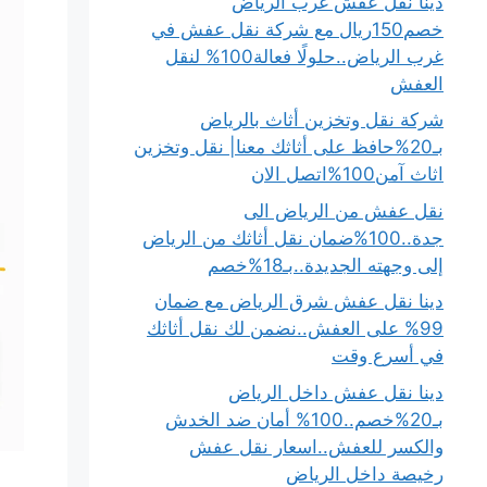
دينا نقل عفش غرب الرياض
خصم150ريال مع شركة نقل عفش في
غرب الرياض..حلولًا فعالة100% لنقل
العفش
شركة نقل وتخزين أثاث بالرياض
بـ20%حافظ على أثاثك معنا| نقل وتخزين
اثاث آمن100%اتصل الان
نقل عفش من الرياض الى
جدة..100%ضمان نقل أثاثك من الرياض
إلى وجهته الجديدة..بـ18%خصم
دينا نقل عفش شرق الرياض مع ضمان
99% على العفش..نضمن لك نقل أثاثك
في أسرع وقت
دينا نقل عفش داخل الرياض
بـ20%خصم..100% أمان ضد الخدش
والكسر للعفش..اسعار نقل عفش
رخيصة داخل الرياض