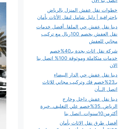
اتصل بنا الان
خطوات نقل عفش المنزل بالرياض
باحترافية | دليل شامل لنقل الأثاث بأمان
دينا نقل عفش حي الملقا..أفضل خدمات
نقل العفش بخصم 100ريال مع تركيب
مجاني للعفش
شركة نقل اثاث بجدة بـ40%خصم
خدمات متكاملة وموثوقة 100% اتصل بنا
الان
دينا نقل عفش حي الدار البيضاء
بـ23%خصم فك وتركيب مجاني للاثاث
اتصل الــأن
دينا نقل عفش داخل وخارج
الرياض..35%خصم علي التغليف..خبرة
أكثرمن10سنوات..اتصل بنا
أفضل طرق نقل الاثاث بأمان