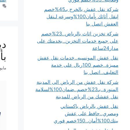
شركة نقل عفش بالخرج بـ45%خصم
لِنقل أثاثك بِأمان100%وسرعه لـنقل
العفش اتصل بنا
شركة تخزين اثاث بالرياض..23%خصم
على جميع خدمات التخزين..بخدمتك على
مدار24ساعة
بأم
نقل عفش المونسيه..خدمات نقل عفش
مميزة..خصم 100ريال على خدمة
مايو 13, 26
التغليف..اتصل بنا
شركة نقل عفش من الرياض الى المدينة
المنورة..بـ23%خصم..ضمان100%لسلامة
نقل عفشك من الرياض للمدينة
نقل عفش بالرياض باكستاني
ومصري..حافظ على عفش
بيتك100%أمان..150خصم فوري