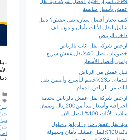
99%..أسرار اختيار أفضل شركة دينا نقل
عفش بأسعار مناسبة
كيف تختار أفضل سيارة نقل عفش؟ دليل
شامل لنقل الأثاث بأمان وبدون تلف
داخل الرياض
ارخص شركة نقل اثاث بالرياض
خصومات تصل 40%نقل عفش سريع
وامن بأفضل الأسعار
دين
الأ
نقل عفش من الرياض
دين
للدمام..بـ23%خصم لـأسرع وأضمن نقل
اثاث من الرياض للدمام
ارخص شركة نقل عفش بالرياض بخدمة
احترافية وأسعار تبدأ من200ريال وضمان
شرك
سلامة الأثاث 100% اتصل الان
شرك
دينا
دينا نقل عفش خارج الرياض..حلول
شركة
ذكية100%لنقل عفشك بأمان وسهولة
احتر
وفعالية..35%خصم فوري
عفش