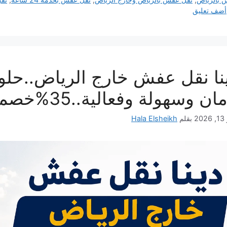
أضف تعليق
ان وسهولة وفعالية..35%خصم فوري
20
بقلم
Hala Elsheikh