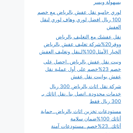
بسهولة ويسر
لوري جامبو نقل عفش بالرياض مع خصم
100 ريال افضل لوري وهاف لوري لنقل
العفش
نقل عفشك مع التغليف بالرياض
ووفر20%شركة تغليف عفش بالرياض
الخيار الأمثل100%لـنقل وتغليف العفش
ونيت نقل عفش بالرياض..احصل على
خصم 23%خصم على أول عملية نقل
عفش بوانيت نقل عفش
شركة نقل اثاث بالرياض 300 ريال
خدمات محدودة..اتصل بنا..نقل اثاثك بـ
300 ريال فقط
مستودعات تخزين اثاث بالرياض..حماية
أثاثك 100%ضمان سلامة
أثاثك..23%خصم..مستودعات آمنة