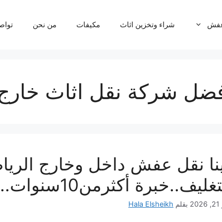
عفش
شراء وتخزين اثاث
مكيفات
من نحن
تواص
ضل شركة نقل اثاث خارج 
غليف..خبرة أكثرمن10سنوات..اتصل بنا
20
بقلم
Hala Elsheikh