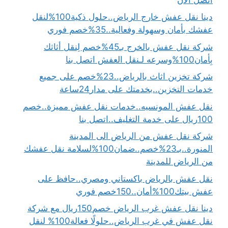
دينا نقل عفش خارج الرياض..حلول ذكية100%لنقل
عفشك بأمان وسهولة وفعالية..35%خصم فوري
شركة نقل عفش بالخرج بـ45%خصم لِنقل أثاثك
بِأمان100%وسرعه لـنقل العفش اتصل بنا
شركة تخزين اثاث بالرياض..23%خصم على جميع
خدمات التخزين..بخدمتك على مدار24ساعة
نقل عفش المونسيه..خدمات نقل عفش مميزة..خصم
100ريال على خدمة التغليف..اتصل بنا
شركة نقل عفش من الرياض الى المدينة
المنورة..بـ23%خصم..ضمان100%لسلامة نقل عفشك
من الرياض للمدينة
نقل عفش بالرياض باكستاني ومصري..حافظ على
عفش بيتك100%أمان..150خصم فوري
دينا نقل عفش غرب الرياض خصم150ريال مع شركة
نقل عفش في غرب الرياض..حلولًا فعالة100% لنقل