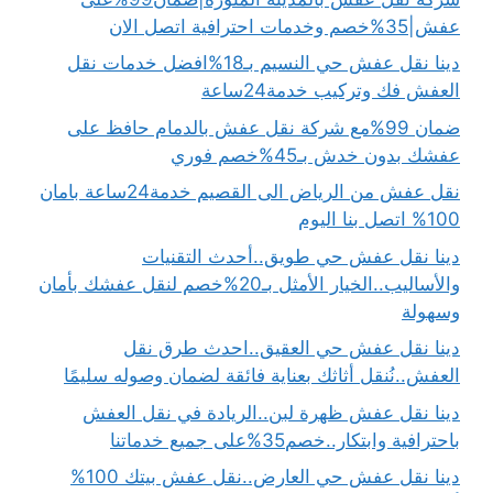
عفش|35%خصم وخدمات احترافية اتصل الان
دينا نقل عفش حي النسيم بـ18%افضل خدمات نقل
العفش فك وتركيب خدمة24ساعة
ضمان 99%مع شركة نقل عفش بالدمام حافظ على
عفشك بدون خدش بـ45%خصم فوري
نقل عفش من الرياض الى القصيم خدمة24ساعة بامان
100% اتصل بنا اليوم
دينا نقل عفش حي طويق..أحدث التقنيات
والأساليب..الخيار الأمثل بـ20%خصم لنقل عفشك بأمان
وسهولة
دينا نقل عفش حي العقيق..احدث طرق نقل
العفش..نُنقل أثاثك بعناية فائقة لضمان وصوله سليمًا
دينا نقل عفش ظهرة لبن..الريادة في نقل العفش
باحترافية وابتكار..خصم35%على جميع خدماتنا
دينا نقل عفش حي العارض..نقل عفش بيتك 100%