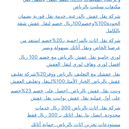
مكيفات سبليت بالرياض
شركة نقل عفش بالدرعية..خدمة نقل فورية بضمان
الجودة100%وخصم100ريال خصم لنقل عفش شقة
بالكامل
شركة نقل اثاث بالمزاحمية بـ20%خصم استفد من
عرضنا الخاص ونقل أثاثك بسهولة ويسر
لوري جامبو نقل عفش بالرياض مع خصم 100 ريال
افضل لوري وهاف لوري لنقل العفش
نقل عفشك مع التغليف بالرياض ووفر20%شركة تغليف
عفش بالرياض الخيار الأمثل100%لـنقل وتغليف العفش
ونيت نقل عفش بالرياض..احصل على خصم 23%خصم
على أول عملية نقل عفش بوانيت نقل عفش
شركة نقل اثاث بالرياض 300 ريال خدمات
محدودة..اتصل بنا..نقل اثاثك بـ 300 ريال فقط
مستودعات تخزين اثاث بالرياض..حماية أثاثك