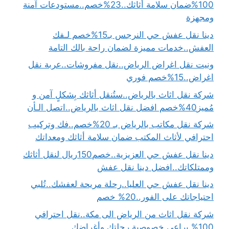
100%ضمان سلامة أثاثك..23%خصم..مستودعات آمنة
ومجهزة
دينا نقل عفش حي النرجس بـ15%خصم لـفك
العفش..خدمات مميزة لضمان راحة بالك التامة
ونيت نقل اغراض الرياض..نقل مفروشات..عربة نقل
اغراض..15%خصم فوري
شركة نقل اثاث بالرياض..ستُنقل أثاثك بِشكلٍ آمن و
مُميز40%خصم افضل نقل اثاث بالرياض..اتصل الـأن
شركة نقل مكاتب بالرياض بـ 20%خصم..فك وتركيب
احترافي لأثاث المكتب ضمان سلامة أثاثك ومعداتك
دينا نقل عفش حي العزيزية..خصم150ريال لنقل أثاثك
وممتلكاتك..افضل دينا نقل عفش
دينا نقل عفش حي العليا..رحلة مريحة لعفشك..تُلبي
احتياجاتك على الفور..20% خصم
شركة نقل اثاث من الرياض الى مكة..نقل احترافي
100% يراعي خصوصية رحلتك وأغراضك