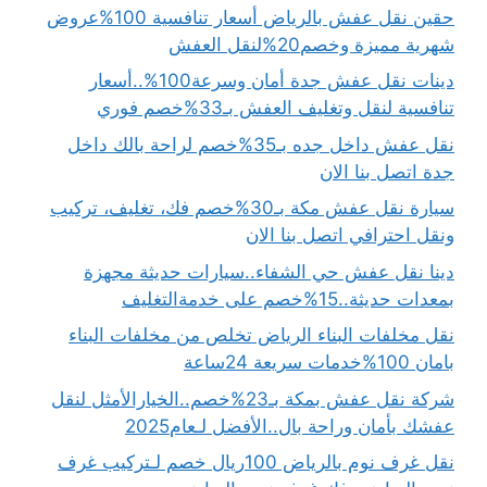
حقين نقل عفش بالرياض أسعار تنافسية 100%عروض
شهرية مميزة وخصم20%لنقل العفش
دينات نقل عفش جدة أمان وسرعة100%..أسعار
تنافسية لنقل وتغليف العفش بـ33%خصم فوري
نقل عفش داخل جده بـ35%خصم لراحة بالك داخل
جدة اتصل بنا الان
سيارة نقل عفش مكة بـ30%خصم فك، تغليف، تركيب
ونقل احترافي اتصل بنا الان
دينا نقل عفش حي الشفاء..سيارات حديثة مجهزة
بمعدات حديثة..15%خصم على خدمةالتغليف
نقل مخلفات البناء الرياض تخلص من مخلفات البناء
بامان 100%خدمات سريعة 24ساعة
شركة نقل عفش بمكة بـ23%خصم..الخيارالأمثل لنقل
عفشك بأمان وراحة بال..الأفضل لـعام2025
نقل غرف نوم بالرياض 100ريال خصم لـتركيب غرف