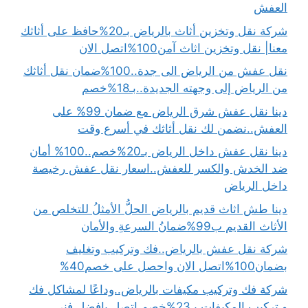
العفش
شركة نقل وتخزين أثاث بالرياض بـ20%حافظ على أثاثك
معنا| نقل وتخزين اثاث آمن100%اتصل الان
نقل عفش من الرياض الى جدة..100%ضمان نقل أثاثك
من الرياض إلى وجهته الجديدة..بـ18%خصم
دينا نقل عفش شرق الرياض مع ضمان 99% على
العفش..نضمن لك نقل أثاثك في أسرع وقت
دينا نقل عفش داخل الرياض بـ20%خصم..100% أمان
ضد الخدش والكسر للعفش..اسعار نقل عفش رخيصة
داخل الرياض
دينا طش اثاث قديم بالرياض الحلُّ الأمثلُ للتخلص من
الأثاث القديم ب99%ضمانُ السرعةِ والأمان
شركة نقل عفش بالرياض..فك وتركيب وتغليف
بضمان100%اتصل الان واحصل على خصم40%
شركة فك وتركيب مكيفات بالرياض..وداعًا لمشاكل فك
و تركيب المكيفات بـ23%خصم اتصل بافضل فني