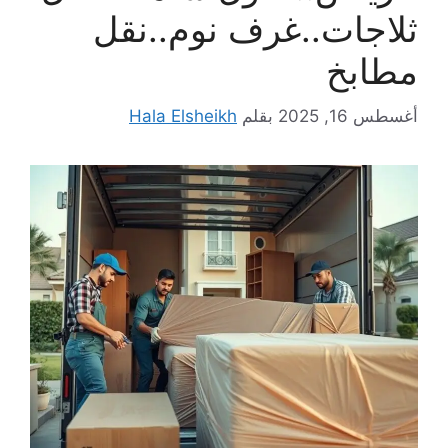
ثلاجات..غرف نوم..نقل
مطابخ
أغسطس 16, 2025
بقلم
Hala Elsheikh