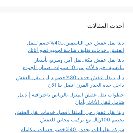
أحدث المقالات
دينا نقل عفش حي الياسمين.بـ40%خصم لـنقل
العفش..خدمات تغليف شاملة لجميع قطع أثاثك
دينا نقل عفش مكة..نقل آمن وسريع بأسعار
تنافسية..خبرة لأكثر من 10 سنوات..ضمان الجودة
دباب نقل عفش جدة بـ30%خصم دباب لنقل العفش
داخل جده الخيار المرن اتصل بنا الان
خطوات نقل عفش المنزل بالرياض باحترافية | دليل
شامل لنقل الأثاث بأمان
دينا نقل عفش حي الملقا..أفضل خدمات نقل العفش
بخصم 100ريال مع تركيب مجاني للعفش
شركة نقل اثاث بجدة بـ40%خصم خدمات متكاملة