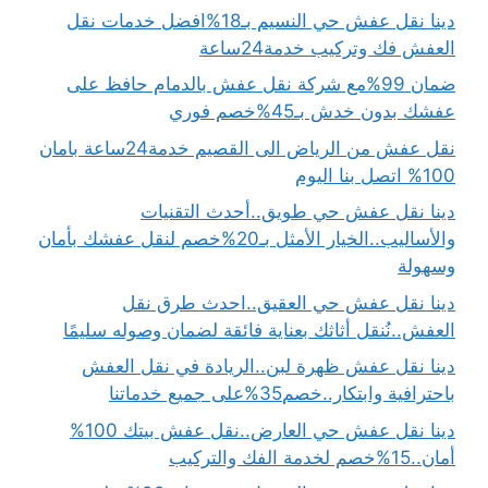
دينا نقل عفش حي النسيم بـ18%افضل خدمات نقل
العفش فك وتركيب خدمة24ساعة
ضمان 99%مع شركة نقل عفش بالدمام حافظ على
عفشك بدون خدش بـ45%خصم فوري
نقل عفش من الرياض الى القصيم خدمة24ساعة بامان
100% اتصل بنا اليوم
دينا نقل عفش حي طويق..أحدث التقنيات
والأساليب..الخيار الأمثل بـ20%خصم لنقل عفشك بأمان
وسهولة
دينا نقل عفش حي العقيق..احدث طرق نقل
العفش..نُنقل أثاثك بعناية فائقة لضمان وصوله سليمًا
دينا نقل عفش ظهرة لبن..الريادة في نقل العفش
باحترافية وابتكار..خصم35%على جميع خدماتنا
دينا نقل عفش حي العارض..نقل عفش بيتك 100%
أمان..15%خصم لخدمة الفك والتركيب