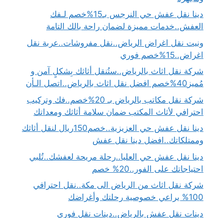
دينا نقل عفش حي النرجس بـ15%خصم لـفك
العفش..خدمات مميزة لضمان راحة بالك التامة
ونيت نقل اغراض الرياض..نقل مفروشات..عربة نقل
اغراض..15%خصم فوري
شركة نقل اثاث بالرياض..ستُنقل أثاثك بِشكلٍ آمن و
مُميز40%خصم افضل نقل اثاث بالرياض..اتصل الـأن
شركة نقل مكاتب بالرياض بـ 20%خصم..فك وتركيب
احترافي لأثاث المكتب ضمان سلامة أثاثك ومعداتك
دينا نقل عفش حي العزيزية..خصم150ريال لنقل أثاثك
وممتلكاتك..افضل دينا نقل عفش
دينا نقل عفش حي العليا..رحلة مريحة لعفشك..تُلبي
احتياجاتك على الفور..20% خصم
شركة نقل اثاث من الرياض الى مكة..نقل احترافي
100% يراعي خصوصية رحلتك وأغراضك
دينات نقل عفش بالرياض..دينات نقل فوري