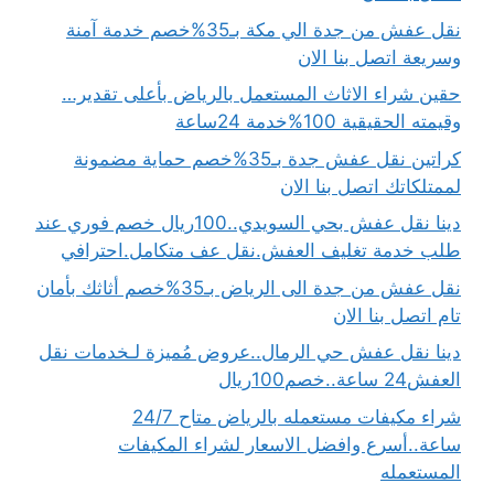
نقل عفش من جدة الي مكة بـ35%خصم خدمة آمنة
وسريعة اتصل بنا الان
حقين شراء الاثاث المستعمل بالرياض بأعلى تقدير…
وقيمته الحقيقية 100%خدمة 24ساعة
كراتين نقل عفش جدة بـ35%خصم حماية مضمونة
لممتلكاتك اتصل بنا الان
دينا نقل عفش بحي السويدي..100ريال خصم فوري عند
طلب خدمة تغليف العفش.نقل عف متكامل.احترافي
نقل عفش من جدة الى الرياض بـ35%خصم أثاثك بأمان
تام اتصل بنا الان
دينا نقل عفش حي الرمال..عروض مُميزة لـخدمات نقل
العفش24 ساعة..خصم100ريال
شراء مكيفات مستعمله بالرياض متاح 24/7
ساعة..أسرع وافضل الاسعار لشراء المكيفات
المستعمله