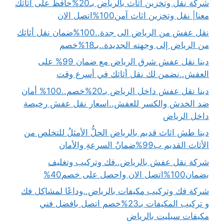
شركة نقل وتخزين أثاث بالرياض بـ20%حافظ على أثاثك
معنا| نقل وتخزين اثاث آمن100%اتصل الان
نقل عفش من الرياض الى جدة..100%ضمان نقل أثاثك
من الرياض إلى وجهته الجديدة..بـ18%خصم
دينا نقل عفش شرق الرياض مع ضمان 99% على
العفش..نضمن لك نقل أثاثك في أسرع وقت
دينا نقل عفش داخل الرياض بـ20%خصم..100% أمان
ضد الخدش والكسر للعفش..اسعار نقل عفش رخيصة
داخل الرياض
دينا طش اثاث قديم بالرياض الحلُّ الأمثلُ للتخلص من
الأثاث القديم ب99%ضمانُ السرعةِ والأمان
شركة نقل عفش بالرياض..فك وتركيب وتغليف
بضمان100%اتصل الان واحصل على خصم40%
شركة فك وتركيب مكيفات بالرياض..وداعًا لمشاكل فك
و تركيب المكيفات بـ23%خصم اتصل بافضل فني
مكيفات سبليت بالرياض