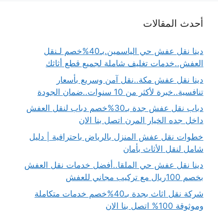
أحدث المقالات
دينا نقل عفش حي الياسمين.بـ40%خصم لـنقل
العفش..خدمات تغليف شاملة لجميع قطع أثاثك
دينا نقل عفش مكة..نقل آمن وسريع بأسعار
تنافسية..خبرة لأكثر من 10 سنوات..ضمان الجودة
دباب نقل عفش جدة بـ30%خصم دباب لنقل العفش
داخل جده الخيار المرن اتصل بنا الان
خطوات نقل عفش المنزل بالرياض باحترافية | دليل
شامل لنقل الأثاث بأمان
دينا نقل عفش حي الملقا..أفضل خدمات نقل العفش
بخصم 100ريال مع تركيب مجاني للعفش
شركة نقل اثاث بجدة بـ40%خصم خدمات متكاملة
وموثوقة 100% اتصل بنا الان