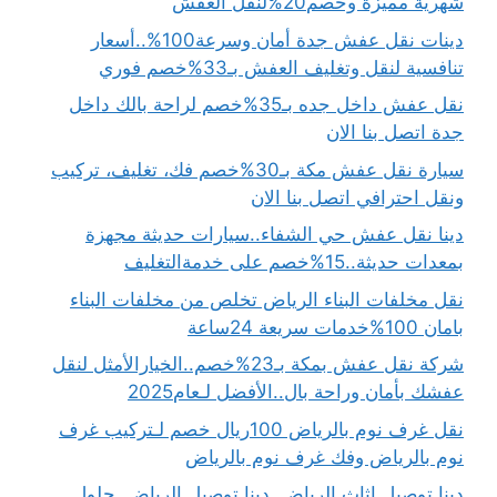
شهرية مميزة وخصم20%لنقل العفش
دينات نقل عفش جدة أمان وسرعة100%..أسعار
تنافسية لنقل وتغليف العفش بـ33%خصم فوري
نقل عفش داخل جده بـ35%خصم لراحة بالك داخل
جدة اتصل بنا الان
سيارة نقل عفش مكة بـ30%خصم فك، تغليف، تركيب
ونقل احترافي اتصل بنا الان
دينا نقل عفش حي الشفاء..سيارات حديثة مجهزة
بمعدات حديثة..15%خصم على خدمةالتغليف
نقل مخلفات البناء الرياض تخلص من مخلفات البناء
بامان 100%خدمات سريعة 24ساعة
شركة نقل عفش بمكة بـ23%خصم..الخيارالأمثل لنقل
عفشك بأمان وراحة بال..الأفضل لـعام2025
نقل غرف نوم بالرياض 100ريال خصم لـتركيب غرف
نوم بالرياض وفك غرف نوم بالرياض
دينا توصيل اثاث الرياض..دينا توصيل الرياض..حلول