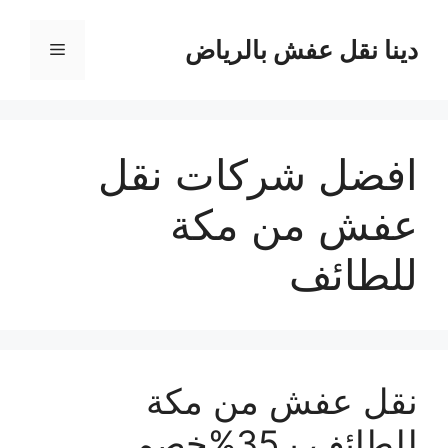
نتقل
لى
دينا نقل عفش بالرياض
القائمة
لمحتوى
افضل شركات نقل
عفش من مكة
للطائف
نقل عفش من مكة
للطائف بـ35%خصم