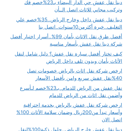
دينا نقل عفش حي الدار البيضاء بـ23%خصم فك
وتركيب مجاني للاثاث اتصل الــأن
دينا نقل عفش داخل وخارج الرياض..35%خصم علي
التغليف..خبرة أكثرمن10سنوات..اتصل بنا
أفضل طرق نقل الاثاث بأمان 99%..أسرار اختيار أفضل
شركة دينا نقل عفش بأسعار مناسبة
كيف تختار أفضل سيارة نقل عفش؟ دليل شامل لنقل
الأثاث بأمان وبدون تلف داخل الرياض
ارخص شركة نقل اثاث بالرياض خصومات تصل
40%نقل عفش سريع وامن بأفضل الأسعار
نقل عفش من الرياض للدمام..بـ23%خصم لـأسرع
وأضمن نقل اثاث من الرياض للدمام
ارخص شركة نقل عفش بالرياض بخدمة احترافية
وأسعار تبدأ من200ريال وضمان سلامة الأثاث 100%
اتصل الان
دينا نقل عفش خارج الرياض..حلول ذكية100%لنقل