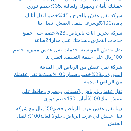
عفشك بأمان وسهولة وفعالية..35%خصم فوري
شركة نقل عفش بالخرج بـ45%خصم لِنقل أثاثك
بِأمان100%وسرعه لـنقل العفش اتصل بنا
شركة تخزين اثاث بالرياض..23%خصم على جميع
خدمات التخزين..بخدمتك على مدار24ساعة
نقل عفش المونسيه..خدمات نقل عفش مميزة..خصم
100ريال على خدمة التغليف..اتصل بنا
شركة نقل عفش من الرياض الى المدينة
المنورة..بـ23%خصم..ضمان100%لسلامة نقل عفشك
من الرياض للمدينة
نقل عفش بالرياض باكستاني ومصري..حافظ على
عفش بيتك100%أمان..150خصم فوري
دينا نقل عفش غرب الرياض خصم150ريال مع شركة
نقل عفش في غرب الرياض..حلولًا فعالة100% لنقل
العفش