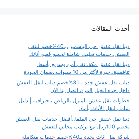
أحدث المقالات
دينا نقل عفش حي الياسمين.بـ40%خصم لـنقل
العفش..خدمات تغليف شاملة لجميع قطع أثاثك
دينا نقل عفش مكة..نقل آمن وسريع بأسعار
تنافسية..خبرة لأكثر من 10 سنوات..ضمان الجودة
دباب نقل عفش جدة بـ30%خصم دباب لنقل العفش
داخل جده الخيار المرن اتصل بنا الان
خطوات نقل عفش المنزل بالرياض باحترافية | دليل
شامل لنقل الأثاث بأمان
دينا نقل عفش حي الملقا..أفضل خدمات نقل العفش
بخصم 100ريال مع تركيب مجاني للعفش
شركة نقل اثاث بجدة بـ40%خصم خدمات متكاملة