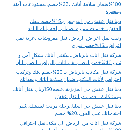
100%ضمان سلامة أثاثك..23%خصم..مستودعات آمنة
ومجهزة
دينا نقل عفش حي النرجس بـ15%خصم لـفك
العفش..خدمات مميزة لضمان راحة بالك التامة
ونيت نقل اغراض الرياض..نقل مفروشات..عربة نقل
اغراض..15%خصم فوري
شركة نقل اثاث بالرياض..ستُنقل أثاثك بِشكلٍ آمن و
مُميز40%خصم افضل نقل اثاث بالرياض..اتصل الـأن
شركة نقل مكاتب بالرياض بـ 20%خصم..فك وتركيب
احترافي لأثاث المكتب ضمان سلامة أثاثك ومعداتك
دينا نقل عفش حي العزيزية..خصم150ريال لنقل أثاثك
وممتلكاتك..افضل دينا نقل عفش
دينا نقل عفش حي العليا..رحلة مريحة لعفشك..تُلبي
احتياجاتك على الفور..20% خصم
شركة نقل اثاث من الرياض الى مكة..نقل احترافي