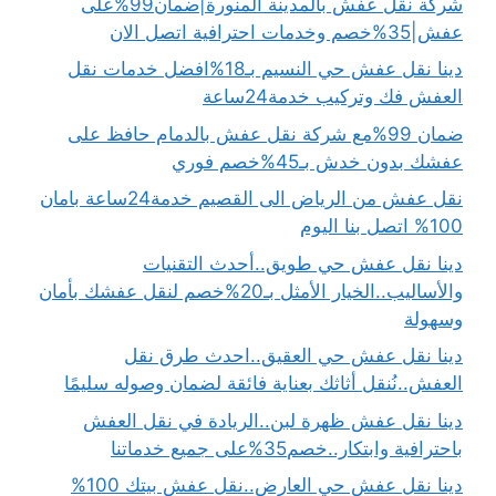
شركة نقل عفش بالمدينة المنورة|ضمان99%على
عفش|35%خصم وخدمات احترافية اتصل الان
دينا نقل عفش حي النسيم بـ18%افضل خدمات نقل
العفش فك وتركيب خدمة24ساعة
ضمان 99%مع شركة نقل عفش بالدمام حافظ على
عفشك بدون خدش بـ45%خصم فوري
نقل عفش من الرياض الى القصيم خدمة24ساعة بامان
100% اتصل بنا اليوم
دينا نقل عفش حي طويق..أحدث التقنيات
والأساليب..الخيار الأمثل بـ20%خصم لنقل عفشك بأمان
وسهولة
دينا نقل عفش حي العقيق..احدث طرق نقل
العفش..نُنقل أثاثك بعناية فائقة لضمان وصوله سليمًا
دينا نقل عفش ظهرة لبن..الريادة في نقل العفش
باحترافية وابتكار..خصم35%على جميع خدماتنا
دينا نقل عفش حي العارض..نقل عفش بيتك 100%