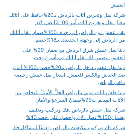
العفش
شركة نقل وتخزين أثاث بالرياض بـ20%حافظ على أثاثك
معنا| نقل وتخزين اثاث آمن100%اتصل الان
نقل عفش من الرياض الى جدة..100%ضمان نقل أثاثك
من الرياض إلى وجهته الجديدة..بـ18%خصم
دينا نقل عفش شرق الرياض مع ضمان 99% على
العفش..نضمن لك نقل أثاثك في أسرع وقت
دينا نقل عفش داخل الرياض بـ20%خصم..100% أمان
ضد الخدش والكسر للعفش..اسعار نقل عفش رخيصة
داخل الرياض
دينا طش اثاث قديم بالرياض الحلُّ الأمثلُ للتخلص من
الأثاث القديم ب99%ضمانُ السرعةِ والأمان
شركة نقل عفش بالرياض..فك وتركيب وتغليف
بضمان100%اتصل الان واحصل على خصم40%
شركة فك وتركيب مكيفات بالرياض..وداعًا لمشاكل فك