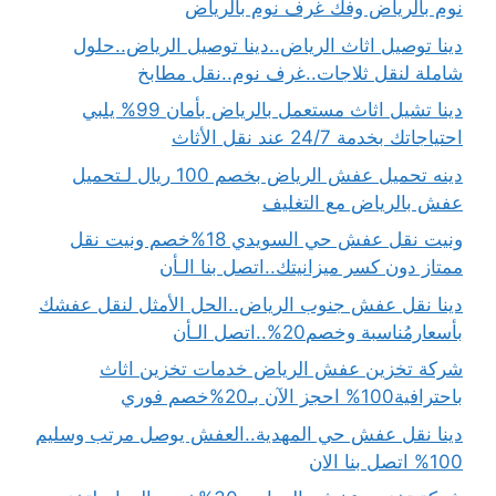
نوم بالرياض وفك غرف نوم بالرياض
دينا توصيل اثاث الرياض..دينا توصيل الرياض..حلول
شاملة لنقل ثلاجات..غرف نوم..نقل مطابخ
دينا تشيل اثاث مستعمل بالرياض بأمان 99% يلبي
احتياجاتك بخدمة 24/7 عند نقل الأثاث
دينه تحميل عفش الرياض بخصم 100 ريال لـتحميل
عفش بالرياض مع التغليف
ونيت نقل عفش حي السويدي 18%خصم ونيت نقل
ممتاز دون كسر ميزانيتك..اتصل بنا الـأن
دينا نقل عفش جنوب الرياض..الحل الأمثل لنقل عفشك
بأسعارمُناسبة وخصم20%..اتصل الـأن
شركة تخزين عفش الرياض خدمات تخزين اثاث
باحترافية100% احجز الآن بـ20%خصم فوري
دينا نقل عفش حي المهدية..العفش يوصل مرتب وسليم
100% اتصل بنا الان