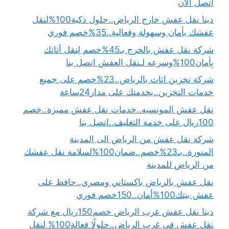
اتصل الان
دينا نقل عفش خارج الرياض..حلول ذكية100%لنقل
عفشك بأمان وسهولة وفعالية..35%خصم فوري
شركة نقل عفش بالخرج بـ45%خصم لِنقل أثاثك
بِأمان100%وسرعه لـنقل العفش اتصل بنا
شركة تخزين اثاث بالرياض..23%خصم على جميع
خدمات التخزين..بخدمتك على مدار24ساعة
نقل عفش المونسيه..خدمات نقل عفش مميزة..خصم
100ريال على خدمة التغليف..اتصل بنا
شركة نقل عفش من الرياض الى المدينة
المنورة..بـ23%خصم..ضمان100%لسلامة نقل عفشك
من الرياض للمدينة
نقل عفش بالرياض باكستاني ومصري..حافظ على
عفش بيتك100%أمان..150خصم فوري
دينا نقل عفش غرب الرياض خصم150ريال مع شركة
نقل عفش في غرب الرياض..حلولًا فعالة100% لنقل