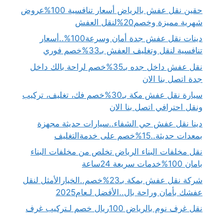
حقين نقل عفش بالرياض أسعار تنافسية 100%عروض
شهرية مميزة وخصم20%لنقل العفش
دينات نقل عفش جدة أمان وسرعة100%..أسعار
تنافسية لنقل وتغليف العفش بـ33%خصم فوري
نقل عفش داخل جده بـ35%خصم لراحة بالك داخل
جدة اتصل بنا الان
سيارة نقل عفش مكة بـ30%خصم فك، تغليف، تركيب
ونقل احترافي اتصل بنا الان
دينا نقل عفش حي الشفاء..سيارات حديثة مجهزة
بمعدات حديثة..15%خصم على خدمةالتغليف
نقل مخلفات البناء الرياض تخلص من مخلفات البناء
بامان 100%خدمات سريعة 24ساعة
شركة نقل عفش بمكة بـ23%خصم..الخيارالأمثل لنقل
عفشك بأمان وراحة بال..الأفضل لـعام2025
نقل غرف نوم بالرياض 100ريال خصم لـتركيب غرف