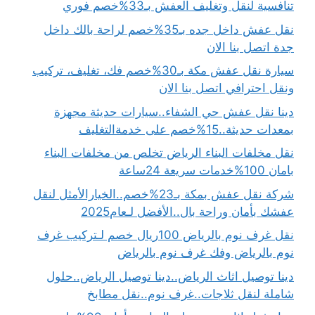
تنافسية لنقل وتغليف العفش بـ33%خصم فوري
نقل عفش داخل جده بـ35%خصم لراحة بالك داخل
جدة اتصل بنا الان
سيارة نقل عفش مكة بـ30%خصم فك، تغليف، تركيب
ونقل احترافي اتصل بنا الان
دينا نقل عفش حي الشفاء..سيارات حديثة مجهزة
بمعدات حديثة..15%خصم على خدمةالتغليف
نقل مخلفات البناء الرياض تخلص من مخلفات البناء
بامان 100%خدمات سريعة 24ساعة
شركة نقل عفش بمكة بـ23%خصم..الخيارالأمثل لنقل
عفشك بأمان وراحة بال..الأفضل لـعام2025
نقل غرف نوم بالرياض 100ريال خصم لـتركيب غرف
نوم بالرياض وفك غرف نوم بالرياض
دينا توصيل اثاث الرياض..دينا توصيل الرياض..حلول
شاملة لنقل ثلاجات..غرف نوم..نقل مطابخ