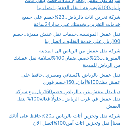
شركة نقل عفش بالخرج بـ45%خصم لِنقل أثاثك
بِأمان100%وسرعه لـنقل العفش اتصل بنا
شركة تخزين اثاث بالرياض..23%خصم على جميع
خدمات التخزين..بخدمتك على مدار24ساعة
نقل عفش المونسيه..خدمات نقل عفش مميزة..خصم
100ريال على خدمة التغليف..اتصل بنا
شركة نقل عفش من الرياض الى المدينة
المنورة..بـ23%خصم..ضمان100%لسلامة نقل عفشك
من الرياض للمدينة
نقل عفش بالرياض باكستاني ومصري..حافظ على
عفش بيتك100%أمان..150خصم فوري
دينا نقل عفش غرب الرياض خصم150ريال مع شركة
نقل عفش في غرب الرياض..حلولًا فعالة100% لنقل
العفش
شركة نقل وتخزين أثاث بالرياض بـ20%حافظ على أثاثك
معنا| نقل وتخزين اثاث آمن100%اتصل الان