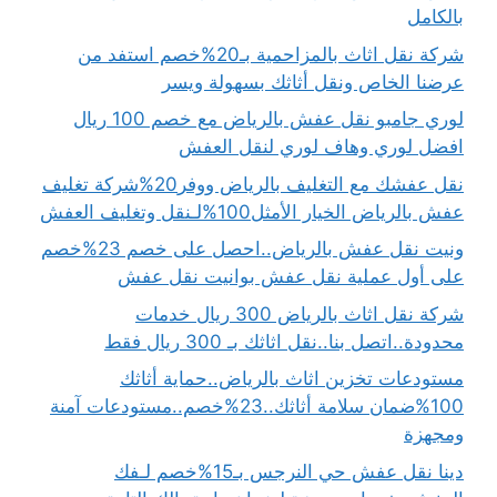
بالكامل
شركة نقل اثاث بالمزاحمية بـ20%خصم استفد من
عرضنا الخاص ونقل أثاثك بسهولة ويسر
لوري جامبو نقل عفش بالرياض مع خصم 100 ريال
افضل لوري وهاف لوري لنقل العفش
نقل عفشك مع التغليف بالرياض ووفر20%شركة تغليف
عفش بالرياض الخيار الأمثل100%لـنقل وتغليف العفش
ونيت نقل عفش بالرياض..احصل على خصم 23%خصم
على أول عملية نقل عفش بوانيت نقل عفش
شركة نقل اثاث بالرياض 300 ريال خدمات
محدودة..اتصل بنا..نقل اثاثك بـ 300 ريال فقط
مستودعات تخزين اثاث بالرياض..حماية أثاثك
100%ضمان سلامة أثاثك..23%خصم..مستودعات آمنة
ومجهزة
دينا نقل عفش حي النرجس بـ15%خصم لـفك