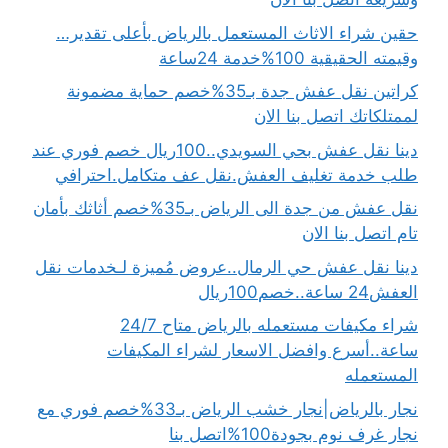
حقين شراء الاثاث المستعمل بالرياض بأعلى تقدير…
وقيمته الحقيقية 100%خدمة 24ساعة
كراتين نقل عفش جدة بـ35%خصم حماية مضمونة
لممتلكاتك اتصل بنا الان
دينا نقل عفش بحي السويدي..100ريال خصم فوري عند
طلب خدمة تغليف العفش.نقل عف متكامل.احترافي
نقل عفش من جدة الى الرياض بـ35%خصم أثاثك بأمان
تام اتصل بنا الان
دينا نقل عفش حي الرمال..عروض مُميزة لـخدمات نقل
العفش24 ساعة..خصم100ريال
شراء مكيفات مستعمله بالرياض متاح 24/7
ساعة..أسرع وافضل الاسعار لشراء المكيفات
المستعمله
نجار بالرياض|نجار خشب الرياض بـ33%خصم فوري مع
نجار غرف نوم بجودة100%اتصل بنا