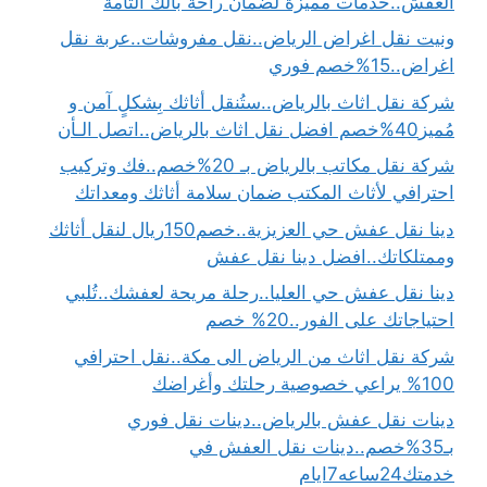
العفش..خدمات مميزة لضمان راحة بالك التامة
ونيت نقل اغراض الرياض..نقل مفروشات..عربة نقل
اغراض..15%خصم فوري
شركة نقل اثاث بالرياض..ستُنقل أثاثك بِشكلٍ آمن و
مُميز40%خصم افضل نقل اثاث بالرياض..اتصل الـأن
شركة نقل مكاتب بالرياض بـ 20%خصم..فك وتركيب
احترافي لأثاث المكتب ضمان سلامة أثاثك ومعداتك
دينا نقل عفش حي العزيزية..خصم150ريال لنقل أثاثك
وممتلكاتك..افضل دينا نقل عفش
دينا نقل عفش حي العليا..رحلة مريحة لعفشك..تُلبي
احتياجاتك على الفور..20% خصم
شركة نقل اثاث من الرياض الى مكة..نقل احترافي
100% يراعي خصوصية رحلتك وأغراضك
دينات نقل عفش بالرياض..دينات نقل فوري
بـ35%خصم..دينات نقل العفش في
خدمتك24ساعه7ايام