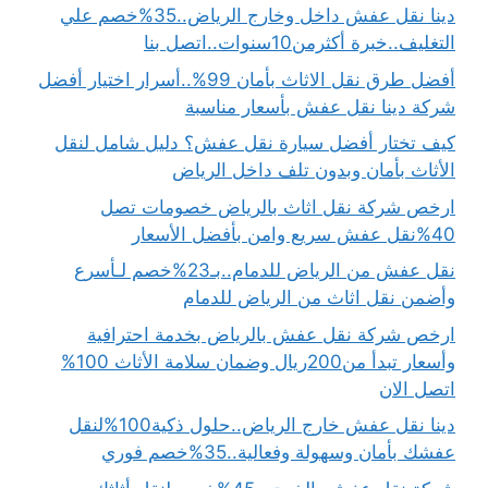
دينا نقل عفش داخل وخارج الرياض..35%خصم علي
التغليف..خبرة أكثرمن10سنوات..اتصل بنا
أفضل طرق نقل الاثاث بأمان 99%..أسرار اختيار أفضل
شركة دينا نقل عفش بأسعار مناسبة
كيف تختار أفضل سيارة نقل عفش؟ دليل شامل لنقل
الأثاث بأمان وبدون تلف داخل الرياض
ارخص شركة نقل اثاث بالرياض خصومات تصل
40%نقل عفش سريع وامن بأفضل الأسعار
نقل عفش من الرياض للدمام..بـ23%خصم لـأسرع
وأضمن نقل اثاث من الرياض للدمام
ارخص شركة نقل عفش بالرياض بخدمة احترافية
وأسعار تبدأ من200ريال وضمان سلامة الأثاث 100%
اتصل الان
دينا نقل عفش خارج الرياض..حلول ذكية100%لنقل
عفشك بأمان وسهولة وفعالية..35%خصم فوري