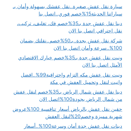
سيارة نقل عفش صغيرة..نقل عفشك بسهولة وأمان بـ
سياراتنا الحديثة15%خصم فوري..اتصل بنا
دينا نقل عفش جدة بـ35%خصم فك، تغليف، تركيب،
نقل احترافي اتصل بنا الان
شركة نقل عفش بجدة..بـ50%خصم..نقلتك بضمان
100%..سرعة وأمان اتصل بنا الان
ونيت نقل عفش جدة بـ35%خصم خيارك الاقتصادي
الأمثل اتصل بنا الان
ونيت نقل عفش مكه التزام واحترافية99%..افضل
وانيت لنقل وتحميل العفش في مكة
دينا نقل عفش شمال الرياض بـ35%خصم لنقل عفش
من شمال الرياض بجودة100%اتصل الان
حقين نقل عفش بالرياض أسعار تنافسية 100%عروض
شهرية مميزة وخصم20%لنقل العفش
دينات نقل عفش جدة أمان وسرعة100%..أسعار