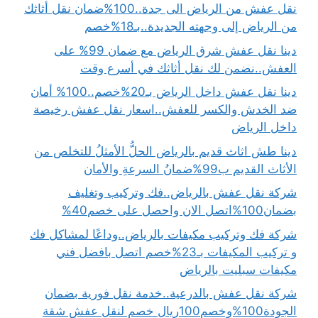
نقل عفش من الرياض الى جدة..100%ضمان نقل أثاثك
من الرياض إلى وجهته الجديدة..بـ18%خصم
دينا نقل عفش شرق الرياض مع ضمان 99% على
العفش..نضمن لك نقل أثاثك في أسرع وقت
دينا نقل عفش داخل الرياض بـ20%خصم..100% أمان
ضد الخدش والكسر للعفش..اسعار نقل عفش رخيصة
داخل الرياض
دينا طش اثاث قديم بالرياض الحلُّ الأمثلُ للتخلص من
الأثاث القديم ب99%ضمانُ السرعةِ والأمان
شركة نقل عفش بالرياض..فك وتركيب وتغليف
بضمان100%اتصل الان واحصل على خصم40%
شركة فك وتركيب مكيفات بالرياض..وداعًا لمشاكل فك
و تركيب المكيفات بـ23%خصم اتصل بافضل فني
مكيفات سبليت بالرياض
شركة نقل عفش بالدرعية..خدمة نقل فورية بضمان
الجودة100%وخصم100ريال خصم لنقل عفش شقة