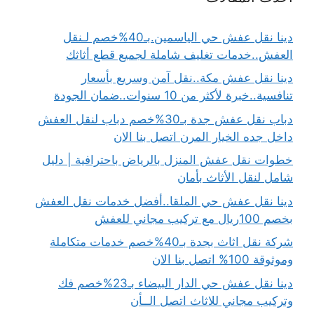
دينا نقل عفش حي الياسمين.بـ40%خصم لـنقل
العفش..خدمات تغليف شاملة لجميع قطع أثاثك
دينا نقل عفش مكة..نقل آمن وسريع بأسعار
تنافسية..خبرة لأكثر من 10 سنوات..ضمان الجودة
دباب نقل عفش جدة بـ30%خصم دباب لنقل العفش
داخل جده الخيار المرن اتصل بنا الان
خطوات نقل عفش المنزل بالرياض باحترافية | دليل
شامل لنقل الأثاث بأمان
دينا نقل عفش حي الملقا..أفضل خدمات نقل العفش
بخصم 100ريال مع تركيب مجاني للعفش
شركة نقل اثاث بجدة بـ40%خصم خدمات متكاملة
وموثوقة 100% اتصل بنا الان
دينا نقل عفش حي الدار البيضاء بـ23%خصم فك
وتركيب مجاني للاثاث اتصل الــأن