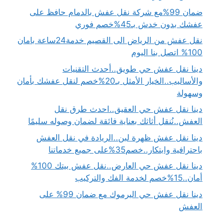
ضمان 99%مع شركة نقل عفش بالدمام حافظ على
عفشك بدون خدش بـ45%خصم فوري
نقل عفش من الرياض الى القصيم خدمة24ساعة بامان
100% اتصل بنا اليوم
دينا نقل عفش حي طويق..أحدث التقنيات
والأساليب..الخيار الأمثل بـ20%خصم لنقل عفشك بأمان
وسهولة
دينا نقل عفش حي العقيق..احدث طرق نقل
العفش..نُنقل أثاثك بعناية فائقة لضمان وصوله سليمًا
دينا نقل عفش ظهرة لبن..الريادة في نقل العفش
باحترافية وابتكار..خصم35%على جميع خدماتنا
دينا نقل عفش حي العارض..نقل عفش بيتك 100%
أمان..15%خصم لخدمة الفك والتركيب
دينا نقل عفش حي اليرموك مع ضمان 99% على
العفش