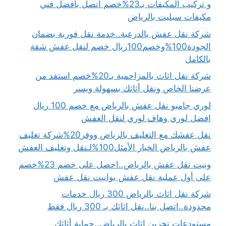
و تركيب المكيفات بـ23%خصم اتصل بافضل فني
مكيفات سبليت بالرياض
شركة نقل عفش بالدرعية..خدمة نقل فورية بضمان
الجودة100%وخصم100ريال خصم لنقل عفش شقة
بالكامل
شركة نقل اثاث بالمزاحمية بـ20%خصم استفد من
عرضنا الخاص ونقل أثاثك بسهولة ويسر
لوري جامبو نقل عفش بالرياض مع خصم 100 ريال
افضل لوري وهاف لوري لنقل العفش
نقل عفشك مع التغليف بالرياض ووفر20%شركة تغليف
عفش بالرياض الخيار الأمثل100%لـنقل وتغليف العفش
ونيت نقل عفش بالرياض..احصل على خصم 23%خصم
على أول عملية نقل عفش بوانيت نقل عفش
شركة نقل اثاث بالرياض 300 ريال خدمات
محدودة..اتصل بنا..نقل اثاثك بـ 300 ريال فقط
مستودعات تخزين اثاث بالرياض..حماية أثاثك