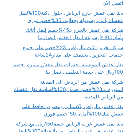
اتصل الان
دينا نقل عفش خارج الرياض..حلول ذكية100%لنقل
عفشك بأمان وسهولة وفعالية..35%خصم فوري
شركة نقل عفش بالخرج بـ45%خصم لِنقل أثاثك
بِأمان100%وسرعه لـنقل العفش اتصل بنا
شركة تخزين اثاث بالرياض..23%خصم على جميع
خدمات التخزين..بخدمتك على مدار24ساعة
نقل عفش المونسيه..خدمات نقل عفش مميزة..خصم
100ريال على خدمة التغليف..اتصل بنا
شركة نقل عفش من الرياض الى المدينة
المنورة..بـ23%خصم..ضمان100%لسلامة نقل عفشك
من الرياض للمدينة
نقل عفش بالرياض باكستاني ومصري..حافظ على
عفش بيتك100%أمان..150خصم فوري
دينا نقل عفش غرب الرياض خصم150ريال مع شركة
نقل عفش في غرب الرياض..حلولًا فعالة100% لنقل