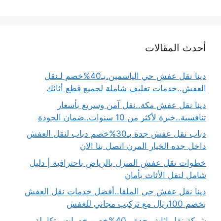
أحدث المقالات
دينا نقل عفش حي الياسمين.بـ40%خصم لـنقل
العفش..خدمات تغليف شاملة لجميع قطع أثاثك
دينا نقل عفش مكة..نقل آمن وسريع بأسعار
تنافسية..خبرة لأكثر من 10 سنوات..ضمان الجودة
دباب نقل عفش جدة بـ30%خصم دباب لنقل العفش
داخل جده الخيار المرن اتصل بنا الان
خطوات نقل عفش المنزل بالرياض باحترافية | دليل
شامل لنقل الأثاث بأمان
دينا نقل عفش حي الملقا..أفضل خدمات نقل العفش
بخصم 100ريال مع تركيب مجاني للعفش
شركة نقل اثاث بجدة بـ40%خصم خدمات متكاملة