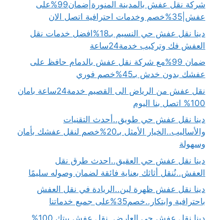
شركة نقل عفش بالمدينة المنورة|ضمان99%على
عفش|35%خصم وخدمات احترافية اتصل الان
دينا نقل عفش حي النسيم بـ18%افضل خدمات نقل
العفش فك وتركيب خدمة24ساعة
ضمان 99%مع شركة نقل عفش بالدمام حافظ على
عفشك بدون خدش بـ45%خصم فوري
نقل عفش من الرياض الى القصيم خدمة24ساعة بامان
100% اتصل بنا اليوم
دينا نقل عفش حي طويق..أحدث التقنيات
والأساليب..الخيار الأمثل بـ20%خصم لنقل عفشك بأمان
وسهولة
دينا نقل عفش حي العقيق..احدث طرق نقل
العفش..نُنقل أثاثك بعناية فائقة لضمان وصوله سليمًا
دينا نقل عفش ظهرة لبن..الريادة في نقل العفش
باحترافية وابتكار..خصم35%على جميع خدماتنا
دينا نقل عفش حي العارض..نقل عفش بيتك 100%