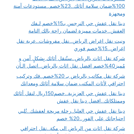
100%ضمان سلامة أثاثك..23%خصم..مستودعات آمنة
ومجهزة
دينا نقل عفش حي النرجس بـ15%خصم لـفك
العفش..خدمات مميزة لضمان راحة بالك التامة
ونيت نقل اغراض الرياض..نقل مفروشات..عربة نقل
اغراض..15%خصم فوري
شركة نقل اثاث بالرياض..ستُنقل أثاثك بِشكلٍ آمن و
مُميز40%خصم افضل نقل اثاث بالرياض..اتصل الـأن
شركة نقل مكاتب بالرياض بـ 20%خصم..فك وتركيب
احترافي لأثاث المكتب ضمان سلامة أثاثك ومعداتك
دينا نقل عفش حي العزيزية..خصم150ريال لنقل أثاثك
وممتلكاتك..افضل دينا نقل عفش
دينا نقل عفش حي العليا..رحلة مريحة لعفشك..تُلبي
احتياجاتك على الفور..20% خصم
شركة نقل اثاث من الرياض الى مكة..نقل احترافي