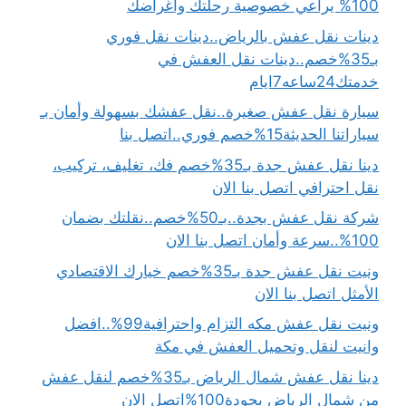
100% يراعي خصوصية رحلتك وأغراضك
دينات نقل عفش بالرياض..دينات نقل فوري
بـ35%خصم..دينات نقل العفش في
خدمتك24ساعه7ايام
سيارة نقل عفش صغيرة..نقل عفشك بسهولة وأمان بـ
سياراتنا الحديثة15%خصم فوري..اتصل بنا
دينا نقل عفش جدة بـ35%خصم فك، تغليف، تركيب،
نقل احترافي اتصل بنا الان
شركة نقل عفش بجدة..بـ50%خصم..نقلتك بضمان
100%..سرعة وأمان اتصل بنا الان
ونيت نقل عفش جدة بـ35%خصم خيارك الاقتصادي
الأمثل اتصل بنا الان
ونيت نقل عفش مكه التزام واحترافية99%..افضل
وانيت لنقل وتحميل العفش في مكة
دينا نقل عفش شمال الرياض بـ35%خصم لنقل عفش
من شمال الرياض بجودة100%اتصل الان