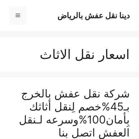
نتقل
لى
دينا نقل عفش بالرياض
القائمة
لمحتوى
اسعار نقل الاثاث
شركة نقل عفش بالخرج
بـ45%خصم لِنقل أثاثك
بِأمان100%وسرعه لـنقل
العفش اتصل بنا