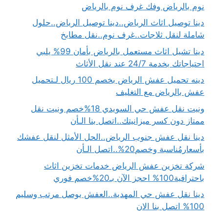
نوم بالرياض وفك غرف نوم بالرياض
دينا توصيل اثاث الرياض..دينا توصيل الرياض..حلول
شاملة لنقل ثلاجات..غرف نوم..نقل مطابخ
دينا تشيل اثاث مستعمل بالرياض بأمان 99% يلبي
احتياجاتك بخدمة 24/7 عند نقل الأثاث
دينه تحميل عفش الرياض بخصم 100 ريال لـتحميل
عفش بالرياض مع التغليف
ونيت نقل عفش حي السويدي 18%خصم ونيت نقل
ممتاز دون كسر ميزانيتك..اتصل بنا الـأن
دينا نقل عفش جنوب الرياض..الحل الأمثل لنقل عفشك
بأسعارمُناسبة وخصم20%..اتصل الـأن
شركة تخزين عفش الرياض خدمات تخزين اثاث
باحترافية100% احجز الآن بـ20%خصم فوري
دينا نقل عفش حي المهدية..العفش يوصل مرتب وسليم
100% اتصل بنا الان