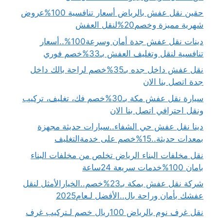
حقين نقل عفش بالرياض أسعار تنافسية 100%عروض
شهرية مميزة وخصم20%لنقل العفش
دينات نقل عفش جدة أمان وسرعة100%..أسعار
تنافسية لنقل وتغليف العفش بـ33%خصم فوري
نقل عفش داخل جده بـ35%خصم لراحة بالك داخل
جدة اتصل بنا الان
سيارة نقل عفش مكة بـ30%خصم فك، تغليف، تركيب
ونقل احترافي اتصل بنا الان
دينا نقل عفش حي الشفاء..سيارات حديثة مجهزة
بمعدات حديثة..15%خصم على خدمةالتغليف
نقل مخلفات البناء الرياض تخلص من مخلفات البناء
بامان 100%خدمات سريعة 24ساعة
شركة نقل عفش بمكة بـ23%خصم..الخيارالأمثل لنقل
عفشك بأمان وراحة بال..الأفضل لـعام2025
نقل غرف نوم بالرياض 100ريال خصم لـتركيب غرف