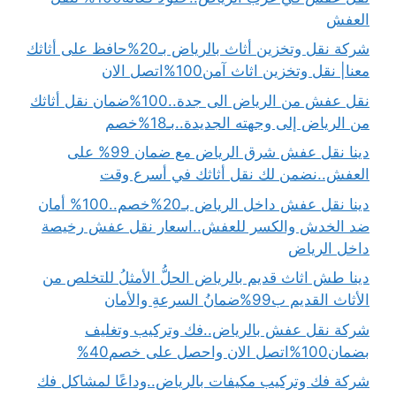
العفش
شركة نقل وتخزين أثاث بالرياض بـ20%حافظ على أثاثك
معنا| نقل وتخزين اثاث آمن100%اتصل الان
نقل عفش من الرياض الى جدة..100%ضمان نقل أثاثك
من الرياض إلى وجهته الجديدة..بـ18%خصم
دينا نقل عفش شرق الرياض مع ضمان 99% على
العفش..نضمن لك نقل أثاثك في أسرع وقت
دينا نقل عفش داخل الرياض بـ20%خصم..100% أمان
ضد الخدش والكسر للعفش..اسعار نقل عفش رخيصة
داخل الرياض
دينا طش اثاث قديم بالرياض الحلُّ الأمثلُ للتخلص من
الأثاث القديم ب99%ضمانُ السرعةِ والأمان
شركة نقل عفش بالرياض..فك وتركيب وتغليف
بضمان100%اتصل الان واحصل على خصم40%
شركة فك وتركيب مكيفات بالرياض..وداعًا لمشاكل فك