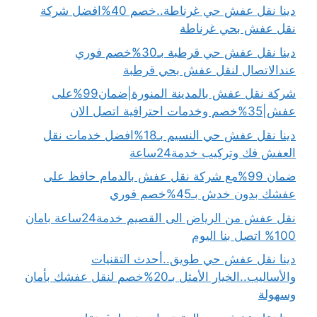
دينا نقل عفش حي غرناطة..خصم 40%افضل شركة
نقل عفش بحي غرناطة
دينا نقل عفش حي قرطبة بـ30%خصم فوري
عندالاتصال لنقل عفش بحي قرطبة
شركة نقل عفش بالمدينة المنورة|ضمان99%على
عفش|35%خصم وخدمات احترافية اتصل الان
دينا نقل عفش حي النسيم بـ18%افضل خدمات نقل
العفش فك وتركيب خدمة24ساعة
ضمان 99%مع شركة نقل عفش بالدمام حافظ على
عفشك بدون خدش بـ45%خصم فوري
نقل عفش من الرياض الى القصيم خدمة24ساعة بامان
100% اتصل بنا اليوم
دينا نقل عفش حي طويق..أحدث التقنيات
والأساليب..الخيار الأمثل بـ20%خصم لنقل عفشك بأمان
وسهولة