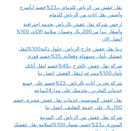
نقل عفش من الرياض للدمام..بـ23%خصم لـأسرع
وأضمن نقل اثاث من الرياض للدمام
ارخص شركة نقل عفش بالرياض بخدمة احترافية
وأسعار تبدأ من200ريال وضمان سلامة الأثاث 100%
اتصل الان
دينا نقل عفش خارج الرياض..حلول ذكية100%لنقل
عفشك بأمان وسهولة وفعالية..35%خصم فوري
شركة نقل عفش بالخرج بـ45%خصم لِنقل أثاثك
بِأمان100%وسرعه لـنقل العفش اتصل بنا
شركة تخزين اثاث بالرياض..23%خصم على جميع
خدمات التخزين..بخدمتك على مدار24ساعة
نقل عفش المونسيه..خدمات نقل عفش مميزة..خصم
100ريال على خدمة التغليف..اتصل بنا
شركة نقل عفش من الرياض الى المدينة
المنورة..بـ23%خصم..ضمان100%لسلامة نقل عفشك