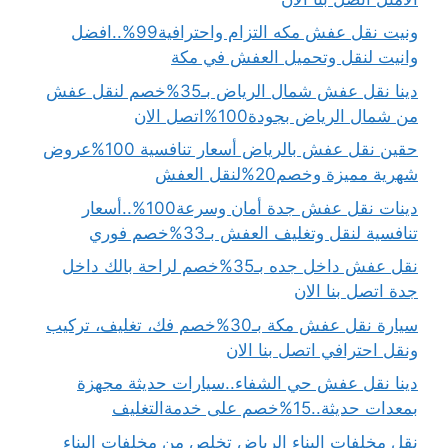
ونيت نقل عفش مكه التزام واحترافية99%..افضل
وانيت لنقل وتحميل العفش في مكة
دينا نقل عفش شمال الرياض بـ35%خصم لنقل عفش
من شمال الرياض بجودة100%اتصل الان
حقين نقل عفش بالرياض أسعار تنافسية 100%عروض
شهرية مميزة وخصم20%لنقل العفش
دينات نقل عفش جدة أمان وسرعة100%..أسعار
تنافسية لنقل وتغليف العفش بـ33%خصم فوري
نقل عفش داخل جده بـ35%خصم لراحة بالك داخل
جدة اتصل بنا الان
سيارة نقل عفش مكة بـ30%خصم فك، تغليف، تركيب
ونقل احترافي اتصل بنا الان
دينا نقل عفش حي الشفاء..سيارات حديثة مجهزة
بمعدات حديثة..15%خصم على خدمةالتغليف
نقل مخلفات البناء الرياض تخلص من مخلفات البناء