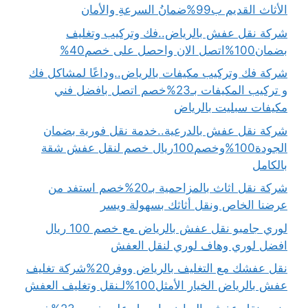
الأثاث القديم ب99%ضمانُ السرعةِ والأمان
شركة نقل عفش بالرياض..فك وتركيب وتغليف
بضمان100%اتصل الان واحصل على خصم40%
شركة فك وتركيب مكيفات بالرياض..وداعًا لمشاكل فك
و تركيب المكيفات بـ23%خصم اتصل بافضل فني
مكيفات سبليت بالرياض
شركة نقل عفش بالدرعية..خدمة نقل فورية بضمان
الجودة100%وخصم100ريال خصم لنقل عفش شقة
بالكامل
شركة نقل اثاث بالمزاحمية بـ20%خصم استفد من
عرضنا الخاص ونقل أثاثك بسهولة ويسر
لوري جامبو نقل عفش بالرياض مع خصم 100 ريال
افضل لوري وهاف لوري لنقل العفش
نقل عفشك مع التغليف بالرياض ووفر20%شركة تغليف
عفش بالرياض الخيار الأمثل100%لـنقل وتغليف العفش