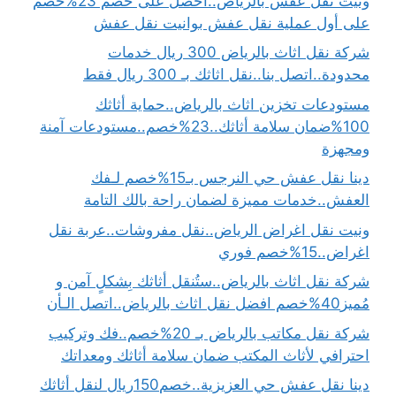
ونيت نقل عفش بالرياض..احصل على خصم 23%خصم
على أول عملية نقل عفش بوانيت نقل عفش
شركة نقل اثاث بالرياض 300 ريال خدمات
محدودة..اتصل بنا..نقل اثاثك بـ 300 ريال فقط
مستودعات تخزين اثاث بالرياض..حماية أثاثك
100%ضمان سلامة أثاثك..23%خصم..مستودعات آمنة
ومجهزة
دينا نقل عفش حي النرجس بـ15%خصم لـفك
العفش..خدمات مميزة لضمان راحة بالك التامة
ونيت نقل اغراض الرياض..نقل مفروشات..عربة نقل
اغراض..15%خصم فوري
شركة نقل اثاث بالرياض..ستُنقل أثاثك بِشكلٍ آمن و
مُميز40%خصم افضل نقل اثاث بالرياض..اتصل الـأن
شركة نقل مكاتب بالرياض بـ 20%خصم..فك وتركيب
احترافي لأثاث المكتب ضمان سلامة أثاثك ومعداتك
دينا نقل عفش حي العزيزية..خصم150ريال لنقل أثاثك