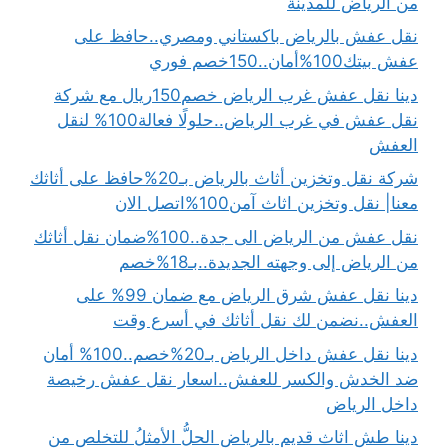
من الرياض للمدينة
نقل عفش بالرياض باكستاني ومصري..حافظ على
عفش بيتك100%أمان..150خصم فوري
دينا نقل عفش غرب الرياض خصم150ريال مع شركة
نقل عفش في غرب الرياض..حلولًا فعالة100% لنقل
العفش
شركة نقل وتخزين أثاث بالرياض بـ20%حافظ على أثاثك
معنا| نقل وتخزين اثاث آمن100%اتصل الان
نقل عفش من الرياض الى جدة..100%ضمان نقل أثاثك
من الرياض إلى وجهته الجديدة..بـ18%خصم
دينا نقل عفش شرق الرياض مع ضمان 99% على
العفش..نضمن لك نقل أثاثك في أسرع وقت
دينا نقل عفش داخل الرياض بـ20%خصم..100% أمان
ضد الخدش والكسر للعفش..اسعار نقل عفش رخيصة
داخل الرياض
دينا طش اثاث قديم بالرياض الحلُّ الأمثلُ للتخلص من