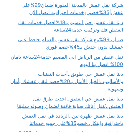
شركة نقل عفش بالمدينة المنورة|ضمان99%على
عفش|35%خصم وخدمات احترافية اتصل الان
دينا نقل عفش حي النسيم بـ18%افضل خدمات نقل
العفش فك وتركيب خدمة24ساعة
ضمان 99%مع شركة نقل عفش بالدمام حافظ على
عفشك بدون خدش بـ45%خصم فوري
نقل عفش من الرياض الى القصيم خدمة24ساعة بامان
100% اتصل بنا اليوم
دينا نقل عفش حي طويق..أحدث التقنيات
والأساليب..الخيار الأمثل بـ20%خصم لنقل عفشك بأمان
وسهولة
دينا نقل عفش حي العقيق..احدث طرق نقل
العفش..نُنقل أثاثك بعناية فائقة لضمان وصوله سليمًا
دينا نقل عفش ظهرة لبن..الريادة في نقل العفش
باحترافية وابتكار..خصم35%على جميع خدماتنا