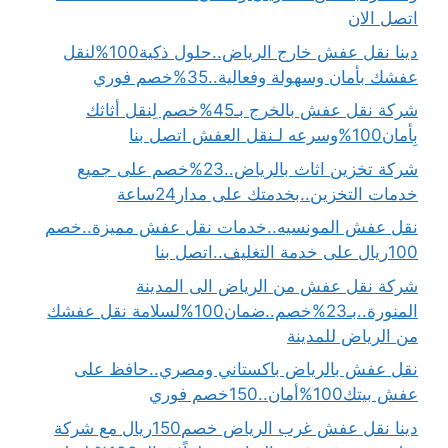
اتصل الان
دينا نقل عفش خارج الرياض..حلول ذكية100%لنقل
عفشك بأمان وسهولة وفعالية..35%خصم فوري
شركة نقل عفش بالخرج بـ45%خصم لِنقل أثاثك
بِأمان100%وسرعه لـنقل العفش اتصل بنا
شركة تخزين اثاث بالرياض..23%خصم على جميع
خدمات التخزين..بخدمتك على مدار24ساعة
نقل عفش المونسيه..خدمات نقل عفش مميزة..خصم
100ريال على خدمة التغليف..اتصل بنا
شركة نقل عفش من الرياض الى المدينة
المنورة..بـ23%خصم..ضمان100%لسلامة نقل عفشك
من الرياض للمدينة
نقل عفش بالرياض باكستاني ومصري..حافظ على
عفش بيتك100%أمان..150خصم فوري
دينا نقل عفش غرب الرياض خصم150ريال مع شركة