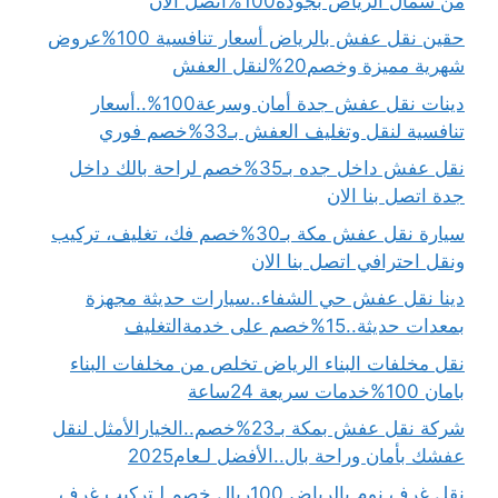
من شمال الرياض بجودة100%اتصل الان
حقين نقل عفش بالرياض أسعار تنافسية 100%عروض
شهرية مميزة وخصم20%لنقل العفش
دينات نقل عفش جدة أمان وسرعة100%..أسعار
تنافسية لنقل وتغليف العفش بـ33%خصم فوري
نقل عفش داخل جده بـ35%خصم لراحة بالك داخل
جدة اتصل بنا الان
سيارة نقل عفش مكة بـ30%خصم فك، تغليف، تركيب
ونقل احترافي اتصل بنا الان
دينا نقل عفش حي الشفاء..سيارات حديثة مجهزة
بمعدات حديثة..15%خصم على خدمةالتغليف
نقل مخلفات البناء الرياض تخلص من مخلفات البناء
بامان 100%خدمات سريعة 24ساعة
شركة نقل عفش بمكة بـ23%خصم..الخيارالأمثل لنقل
عفشك بأمان وراحة بال..الأفضل لـعام2025
نقل غرف نوم بالرياض 100ريال خصم لـتركيب غرف