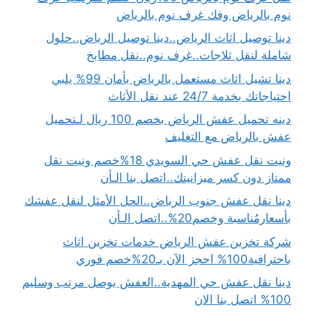
نوم بالرياض وفك غرف نوم بالرياض
دينا توصيل اثاث الرياض..دينا توصيل الرياض..حلول
شاملة لنقل ثلاجات..غرف نوم..نقل مطابخ
دينا تشيل اثاث مستعمل بالرياض بأمان 99% يلبي
احتياجاتك بخدمة 24/7 عند نقل الأثاث
دينه تحميل عفش الرياض بخصم 100 ريال لـتحميل
عفش بالرياض مع التغليف
ونيت نقل عفش حي السويدي 18%خصم ونيت نقل
ممتاز دون كسر ميزانيتك..اتصل بنا الـأن
دينا نقل عفش جنوب الرياض..الحل الأمثل لنقل عفشك
بأسعارمُناسبة وخصم20%..اتصل الـأن
شركة تخزين عفش الرياض خدمات تخزين اثاث
باحترافية100% احجز الآن بـ20%خصم فوري
دينا نقل عفش حي المهدية..العفش يوصل مرتب وسليم
100% اتصل بنا الان