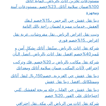
مستودعات تخزين اثاث بالرياض..حماية أثاثك
100%ضمان سلامة أثاثك..23%خصم..مستودعات آمنة
ومجهزة
دينا نقل عفش حي النرجس بـ15%خصم لـفك
العفش..خدمات مميزة لضمان راحة بالك التامة
ونيت نقل اغراض الرياض..نقل مفروشات..عربة نقل
اغراض..15%خصم فوري
شركة نقل اثاث بالرياض..ستُنقل أثاثك بِشكلٍ آمن و
مُميز40%خصم افضل نقل اثاث بالرياض..اتصل الـأن
شركة نقل مكاتب بالرياض بـ 20%خصم..فك وتركيب
احترافي لأثاث المكتب ضمان سلامة أثاثك ومعداتك
دينا نقل عفش حي العزيزية..خصم150ريال لنقل أثاثك
وممتلكاتك..افضل دينا نقل عفش
دينا نقل عفش حي العليا..رحلة مريحة لعفشك..تُلبي
احتياجاتك على الفور..20% خصم
شركة نقل اثاث من الرياض الى مكة..نقل احترافي