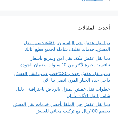
أحدث المقالات
دينا نقل عفش حي الياسمين.بـ40%خصم لـنقل
العفش..خدمات تغليف شاملة لجميع قطع أثاثك
دينا نقل عفش مكة..نقل آمن وسريع بأسعار
تنافسية..خبرة لأكثر من 10 سنوات..ضمان الجودة
دباب نقل عفش جدة بـ30%خصم دباب لنقل العفش
داخل جده الخيار المرن اتصل بنا الان
خطوات نقل عفش المنزل بالرياض باحترافية | دليل
شامل لنقل الأثاث بأمان
دينا نقل عفش حي الملقا..أفضل خدمات نقل العفش
بخصم 100ريال مع تركيب مجاني للعفش