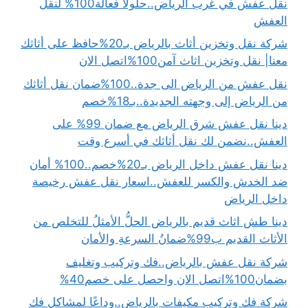
نقل عفش في غرب الرياض..حلولًا فعالة100% لنقل
العفش
شركة نقل وتخزين أثاث بالرياض بـ20%حافظ على أثاثك
معنا| نقل وتخزين اثاث آمن100%اتصل الان
نقل عفش من الرياض الى جدة..100%ضمان نقل أثاثك
من الرياض إلى وجهته الجديدة..بـ18%خصم
دينا نقل عفش شرق الرياض مع ضمان 99% على
العفش..نضمن لك نقل أثاثك في أسرع وقت
دينا نقل عفش داخل الرياض بـ20%خصم..100% أمان
ضد الخدش والكسر للعفش..اسعار نقل عفش رخيصة
داخل الرياض
دينا طش اثاث قديم بالرياض الحلُّ الأمثلُ للتخلص من
الأثاث القديم ب99%ضمانُ السرعةِ والأمان
شركة نقل عفش بالرياض..فك وتركيب وتغليف
بضمان100%اتصل الان واحصل على خصم40%
شركة فك وتركيب مكيفات بالرياض..وداعًا لمشاكل فك