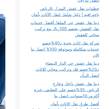
اتصل بنا الان
خطوات نقل عفش المنزل بالرياض
باحترافية | دليل شامل لنقل الأثاث بأمان
دينا نقل عفش حي الملقا..أفضل خدمات
نقل العفش بخصم 100ريال مع تركيب
مجاني للعفش
شركة نقل اثاث بجدة بـ40%خصم
خدمات متكاملة وموثوقة 100% اتصل بنا
الان
دينا نقل عفش حي الدار البيضاء
بـ23%خصم فك وتركيب مجاني للاثاث
اتصل الــأن
دينا نقل عفش داخل وخارج
الرياض..35%خصم علي التغليف..خبرة
أكثرمن10سنوات..اتصل بنا
أفضل طرق نقل الاثاث بأمان