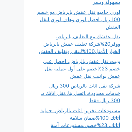
بسهولة ويسر
لوري جامبو نقل عفش بالرياض مع خصم
100 ريال افضل لوري وهاف لوري لنقل
العفش
نقل عفشك مع التغليف بالرياض
ووفر20%شركة تغليف عفش بالرياض
الخيار الأمثل100%لـنقل وتغليف العفش
ونيت نقل عفش بالرياض..احصل على
خصم 23%خصم على أول عملية نقل
عفش بوانيت نقل عفش
شركة نقل اثاث بالرياض 300 ريال
خدمات محدودة..اتصل بنا..نقل اثاثك بـ
300 ريال فقط
مستودعات تخزين اثاث بالرياض..حماية
أثاثك 100%ضمان سلامة
أثاثك..23%خصم..مستودعات آمنة