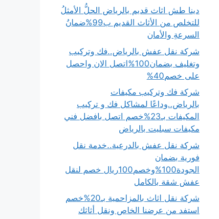
دينا طش اثاث قديم بالرياض الحلُّ الأمثلُ
للتخلص من الأثاث القديم ب99%ضمانُ
السرعةِ والأمان
شركة نقل عفش بالرياض..فك وتركيب
وتغليف بضمان100%اتصل الان واحصل
على خصم40%
شركة فك وتركيب مكيفات
بالرياض..وداعًا لمشاكل فك و تركيب
المكيفات بـ23%خصم اتصل بافضل فني
مكيفات سبليت بالرياض
شركة نقل عفش بالدرعية..خدمة نقل
فورية بضمان
الجودة100%وخصم100ريال خصم لنقل
عفش شقة بالكامل
شركة نقل اثاث بالمزاحمية بـ20%خصم
استفد من عرضنا الخاص ونقل أثاثك