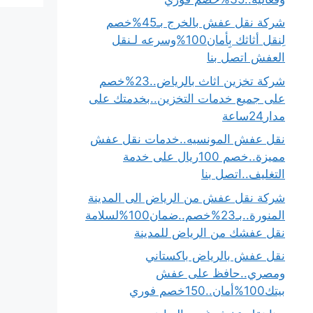
شركة نقل عفش بالخرج بـ45%خصم
لِنقل أثاثك بِأمان100%وسرعه لـنقل
العفش اتصل بنا
شركة تخزين اثاث بالرياض..23%خصم
على جميع خدمات التخزين..بخدمتك على
مدار24ساعة
نقل عفش المونسيه..خدمات نقل عفش
مميزة..خصم 100ريال على خدمة
التغليف..اتصل بنا
شركة نقل عفش من الرياض الى المدينة
المنورة..بـ23%خصم..ضمان100%لسلامة
نقل عفشك من الرياض للمدينة
نقل عفش بالرياض باكستاني
ومصري..حافظ على عفش
بيتك100%أمان..150خصم فوري