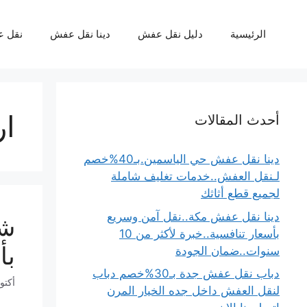
نتقل
لى
الرئيسية
دليل نقل عفش
دينا نقل عفش
نقل 
لمحتوى
ار
أحدث المقالات
دينا نقل عفش حي الياسمين.بـ40%خصم
لـنقل العفش..خدمات تغليف شاملة
لجميع قطع أثاثك
دينا نقل عفش مكة..نقل آمن وسريع
بأسعار تنافسية..خبرة لأكثر من 10
بأ
سنوات..ضمان الجودة
دباب نقل عفش جدة بـ30%خصم دباب
أكتوبر 11
لنقل العفش داخل جده الخيار المرن