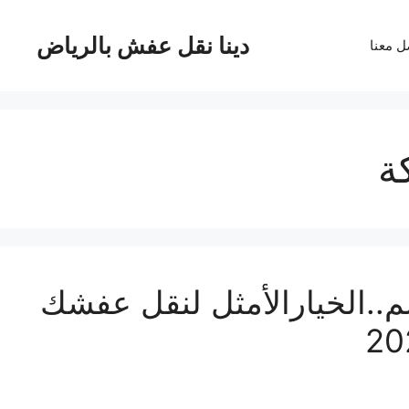
دينا نقل عفش بالرياض
ل معنا
ة
 عفش بمكة بـ23%خصم..الخيارالأمثل لنقل عفشك