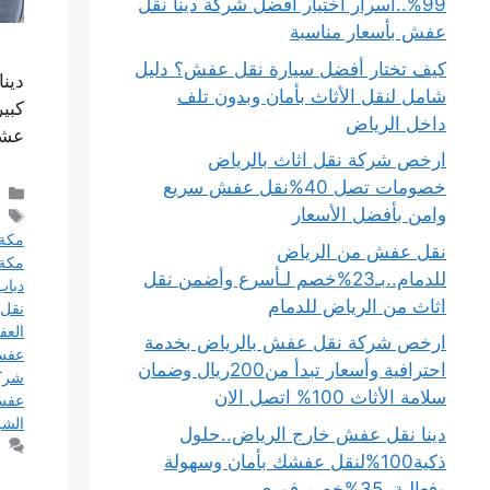
99%..أسرار اختيار أفضل شركة دينا نقل
عفش بأسعار مناسبة
كيف تختار أفضل سيارة نقل عفش؟ دليل
دين
شامل لنقل الأثاث بأمان وبدون تلف
كبي
داخل الرياض
عشا
ارخص شركة نقل اثاث بالرياض
خصومات تصل 40%نقل عفش سريع
وامن بأفضل الأسعار
مكة
نقل عفش من الرياض
مكة
للدمام..بـ23%خصم لـأسرع وأضمن نقل
دبا
اثاث من الرياض للدمام
نقل
الع
ارخص شركة نقل عفش بالرياض بخدمة
عف
احترافية وأسعار تبدأ من200ريال وضمان
شرك
سلامة الأثاث 100% اتصل الان
عفش 
الشر
دينا نقل عفش خارج الرياض..حلول
ذكية100%لنقل عفشك بأمان وسهولة
وفعالية..35%خصم فوري