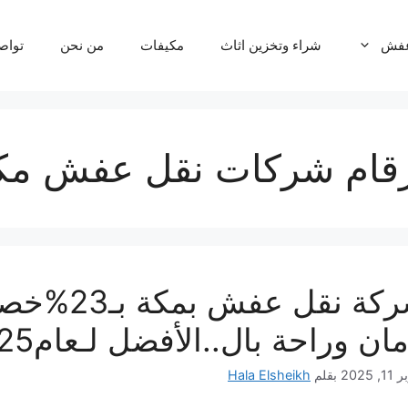
عفش
شراء وتخزين اثاث
مكيفات
من نحن
تواص
قام شركات نقل عفش مك
شركة نقل
مان وراحة بال..الأفضل لـعام2025
, 2025
بقلم
Hala Elsheikh