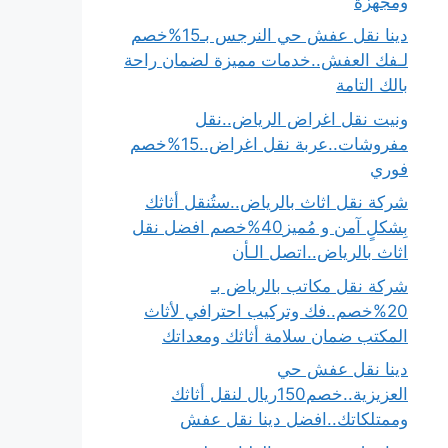
ومجهزة
دينا نقل عفش حي النرجس بـ15%خصم
لـفك العفش..خدمات مميزة لضمان راحة
بالك التامة
ونيت نقل اغراض الرياض..نقل
مفروشات..عربة نقل اغراض..15%خصم
فوري
شركة نقل اثاث بالرياض..ستُنقل أثاثك
بِشكلٍ آمن و مُميز40%خصم افضل نقل
اثاث بالرياض..اتصل الـأن
شركة نقل مكاتب بالرياض بـ
20%خصم..فك وتركيب احترافي لأثاث
المكتب ضمان سلامة أثاثك ومعداتك
دينا نقل عفش حي
العزيزية..خصم150ريال لنقل أثاثك
وممتلكاتك..افضل دينا نقل عفش