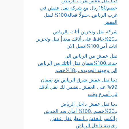
دينا نقل عفش غرب الرياض
خصم150ريال مع شركة نقل عفش في
غرب الرياض..حلولًا فعالة100% لنقل
العفش
شركة نقل وتخزين أثاث بالرياض
بـ20%حافظ على أثاثك معنا| نقل وتخزين
اثاث آمن100%اتصل الان
نقل عفش من الرياض الى
جدة..100%ضمان نقل أثاثك من الرياض
إلى وجهته الجديدة..بـ18%خصم
دينا نقل عفش شرق الرياض مع ضمان
99% على العفش..نضمن لك نقل أثاثك
في أسرع وقت
دينا نقل عفش داخل الرياض
بـ20%خصم..100% أمان ضد الخدش
والكسر للعفش..اسعار نقل عفش
رخيصة داخل الرياض