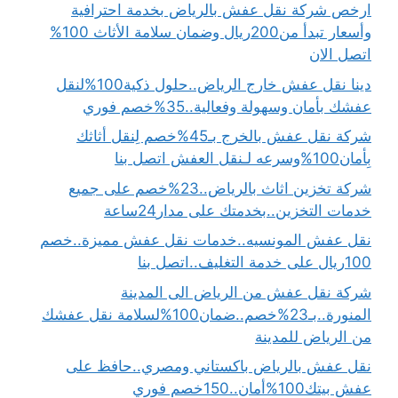
ارخص شركة نقل عفش بالرياض بخدمة احترافية
وأسعار تبدأ من200ريال وضمان سلامة الأثاث 100%
اتصل الان
دينا نقل عفش خارج الرياض..حلول ذكية100%لنقل
عفشك بأمان وسهولة وفعالية..35%خصم فوري
شركة نقل عفش بالخرج بـ45%خصم لِنقل أثاثك
بِأمان100%وسرعه لـنقل العفش اتصل بنا
شركة تخزين اثاث بالرياض..23%خصم على جميع
خدمات التخزين..بخدمتك على مدار24ساعة
نقل عفش المونسيه..خدمات نقل عفش مميزة..خصم
100ريال على خدمة التغليف..اتصل بنا
شركة نقل عفش من الرياض الى المدينة
المنورة..بـ23%خصم..ضمان100%لسلامة نقل عفشك
من الرياض للمدينة
نقل عفش بالرياض باكستاني ومصري..حافظ على
عفش بيتك100%أمان..150خصم فوري