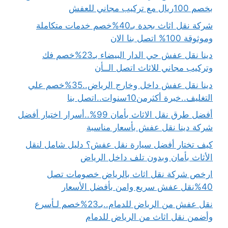
بخصم 100ريال مع تركيب مجاني للعفش
شركة نقل اثاث بجدة بـ40%خصم خدمات متكاملة
وموثوقة 100% اتصل بنا الان
دينا نقل عفش حي الدار البيضاء بـ23%خصم فك
وتركيب مجاني للاثاث اتصل الــأن
دينا نقل عفش داخل وخارج الرياض..35%خصم علي
التغليف..خبرة أكثرمن10سنوات..اتصل بنا
أفضل طرق نقل الاثاث بأمان 99%..أسرار اختيار أفضل
شركة دينا نقل عفش بأسعار مناسبة
كيف تختار أفضل سيارة نقل عفش؟ دليل شامل لنقل
الأثاث بأمان وبدون تلف داخل الرياض
ارخص شركة نقل اثاث بالرياض خصومات تصل
40%نقل عفش سريع وامن بأفضل الأسعار
نقل عفش من الرياض للدمام..بـ23%خصم لـأسرع
وأضمن نقل اثاث من الرياض للدمام