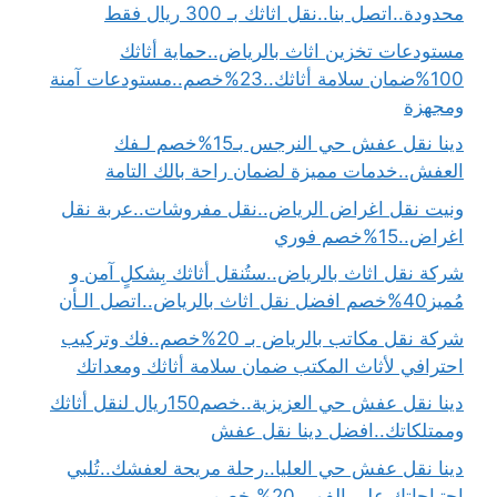
محدودة..اتصل بنا..نقل اثاثك بـ 300 ريال فقط
مستودعات تخزين اثاث بالرياض..حماية أثاثك
100%ضمان سلامة أثاثك..23%خصم..مستودعات آمنة
ومجهزة
دينا نقل عفش حي النرجس بـ15%خصم لـفك
العفش..خدمات مميزة لضمان راحة بالك التامة
ونيت نقل اغراض الرياض..نقل مفروشات..عربة نقل
اغراض..15%خصم فوري
شركة نقل اثاث بالرياض..ستُنقل أثاثك بِشكلٍ آمن و
مُميز40%خصم افضل نقل اثاث بالرياض..اتصل الـأن
شركة نقل مكاتب بالرياض بـ 20%خصم..فك وتركيب
احترافي لأثاث المكتب ضمان سلامة أثاثك ومعداتك
دينا نقل عفش حي العزيزية..خصم150ريال لنقل أثاثك
وممتلكاتك..افضل دينا نقل عفش
دينا نقل عفش حي العليا..رحلة مريحة لعفشك..تُلبي
احتياجاتك على الفور..20% خصم