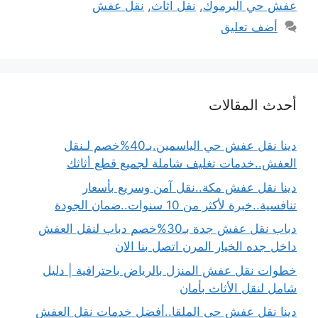
عفش حي اليرموك
,
نقل اثاث
,
نقل عفش
أضف تعليق
أحدث المقالات
دينا نقل عفش حي الياسمين.بـ40%خصم لـنقل
العفش..خدمات تغليف شاملة لجميع قطع أثاثك
دينا نقل عفش مكة..نقل آمن وسريع بأسعار
تنافسية..خبرة لأكثر من 10 سنوات..ضمان الجودة
دباب نقل عفش جدة بـ30%خصم دباب لنقل العفش
داخل جده الخيار المرن اتصل بنا الان
خطوات نقل عفش المنزل بالرياض باحترافية | دليل
شامل لنقل الأثاث بأمان
دينا نقل عفش حي الملقا..أفضل خدمات نقل العفش