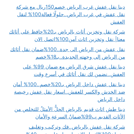
دينا نقل عفش غرب الرياض خصم150ريال مع شركة
نقل عفش في غرب الرياض..حلولًا فعالة100% لنقل
العفش
شركة نقل وتخزين أثاث بالرياض بـ20%حافظ على أثاثك
معنا| نقل وتخزين اثاث آمن100%اتصل الان
نقل عفش من الرياض الى جدة..100%ضمان نقل أثاثك
من الرياض إلى وجهته الجديدة..بـ18%خصم
دينا نقل عفش شرق الرياض مع ضمان 99% على
العفش..نضمن لك نقل أثاثك في أسرع وقت
دينا نقل عفش داخل الرياض بـ20%خصم..100% أمان
ضد الخدش والكسر للعفش..اسعار نقل عفش رخيصة
داخل الرياض
دينا طش اثاث قديم بالرياض الحلُّ الأمثلُ للتخلص من
الأثاث القديم ب99%ضمانُ السرعةِ والأمان
شركة نقل عفش بالرياض..فك وتركيب وتغليف