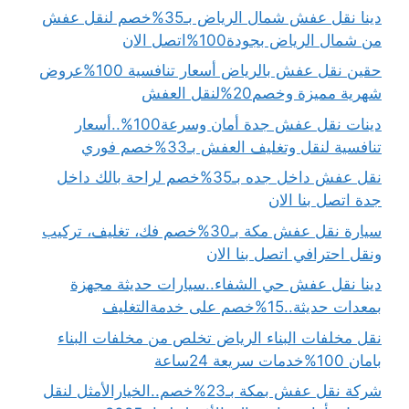
دينا نقل عفش شمال الرياض بـ35%خصم لنقل عفش
من شمال الرياض بجودة100%اتصل الان
حقين نقل عفش بالرياض أسعار تنافسية 100%عروض
شهرية مميزة وخصم20%لنقل العفش
دينات نقل عفش جدة أمان وسرعة100%..أسعار
تنافسية لنقل وتغليف العفش بـ33%خصم فوري
نقل عفش داخل جده بـ35%خصم لراحة بالك داخل
جدة اتصل بنا الان
سيارة نقل عفش مكة بـ30%خصم فك، تغليف، تركيب
ونقل احترافي اتصل بنا الان
دينا نقل عفش حي الشفاء..سيارات حديثة مجهزة
بمعدات حديثة..15%خصم على خدمةالتغليف
نقل مخلفات البناء الرياض تخلص من مخلفات البناء
بامان 100%خدمات سريعة 24ساعة
شركة نقل عفش بمكة بـ23%خصم..الخيارالأمثل لنقل