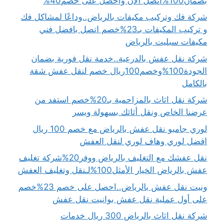
بضمان100%اتصل الان واحصل على خصم40%
شركة فك وتركيب مكيفات بالرياض..وداعًا لمشاكل فك
و تركيب المكيفات بـ23%خصم اتصل بافضل فني
مكيفات سبليت بالرياض
شركة نقل عفش بالدرعية..خدمة نقل فورية بضمان
الجودة100%وخصم100ريال خصم لنقل عفش شقة
بالكامل
شركة نقل اثاث بالمزاحمية بـ20%خصم استفد من
عرضنا الخاص ونقل أثاثك بسهولة ويسر
لوري جامبو نقل عفش بالرياض مع خصم 100 ريال
افضل لوري وهاف لوري لنقل العفش
نقل عفشك مع التغليف بالرياض ووفر20%شركة تغليف
عفش بالرياض الخيار الأمثل100%لـنقل وتغليف العفش
ونيت نقل عفش بالرياض..احصل على خصم 23%خصم
على أول عملية نقل عفش بوانيت نقل عفش
شركة نقل اثاث بالرياض 300 ريال خدمات