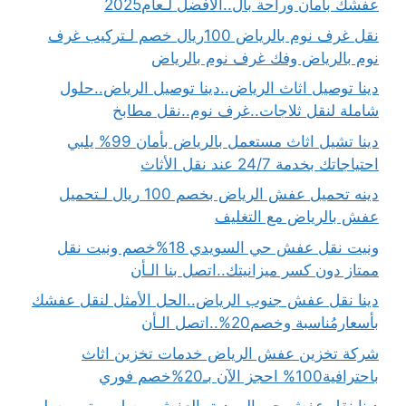
عفشك بأمان وراحة بال..الأفضل لـعام2025
نقل غرف نوم بالرياض 100ريال خصم لـتركيب غرف
نوم بالرياض وفك غرف نوم بالرياض
دينا توصيل اثاث الرياض..دينا توصيل الرياض..حلول
شاملة لنقل ثلاجات..غرف نوم..نقل مطابخ
دينا تشيل اثاث مستعمل بالرياض بأمان 99% يلبي
احتياجاتك بخدمة 24/7 عند نقل الأثاث
دينه تحميل عفش الرياض بخصم 100 ريال لـتحميل
عفش بالرياض مع التغليف
ونيت نقل عفش حي السويدي 18%خصم ونيت نقل
ممتاز دون كسر ميزانيتك..اتصل بنا الـأن
دينا نقل عفش جنوب الرياض..الحل الأمثل لنقل عفشك
بأسعارمُناسبة وخصم20%..اتصل الـأن
شركة تخزين عفش الرياض خدمات تخزين اثاث
باحترافية100% احجز الآن بـ20%خصم فوري