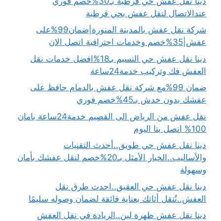
دينا نقل عفش حي قرطبة بـ30%خصم فوري
عندالاتصال لنقل عفش بحي قرطبة
شركة نقل عفش بالمدينة المنورة|ضمان99%على
عفش|35%خصم وخدمات احترافية اتصل الان
دينا نقل عفش حي النسيم بـ18%افضل خدمات نقل
العفش فك وتركيب خدمة24ساعة
ضمان 99%مع شركة نقل عفش بالدمام حافظ على
عفشك بدون خدش بـ45%خصم فوري
نقل عفش من الرياض الى القصيم خدمة24ساعة بامان
100% اتصل بنا اليوم
دينا نقل عفش حي طويق..أحدث التقنيات
والأساليب..الخيار الأمثل بـ20%خصم لنقل عفشك بأمان
وسهولة
دينا نقل عفش حي العقيق..احدث طرق نقل
العفش..نُنقل أثاثك بعناية فائقة لضمان وصوله سليمًا
دينا نقل عفش ظهرة لبن..الريادة في نقل العفش