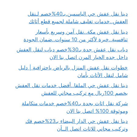
دينا نقل عفش حي الياسمين.بـ40%خصم لـنقل
العفش..خدمات تغليف شاملة لجميع قطع أثاثك
دينا نقل عفش مكة..نقل آمن وسريع بأسعار
تنافسية..خبرة لأكثر من 10 سنوات..ضمان الجودة
دباب نقل عفش جدة بـ30%خصم دباب لنقل العفش
داخل جده الخيار المرن اتصل بنا الان
خطوات نقل عفش المنزل بالرياض باحترافية | دليل
شامل لنقل الأثاث بأمان
دينا نقل عفش حي الملقا..أفضل خدمات نقل العفش
بخصم 100ريال مع تركيب مجاني للعفش
شركة نقل اثاث بجدة بـ40%خصم خدمات متكاملة
وموثوقة 100% اتصل بنا الان
دينا نقل عفش حي الدار البيضاء بـ23%خصم فك
وتركيب مجاني للاثاث اتصل الــأن