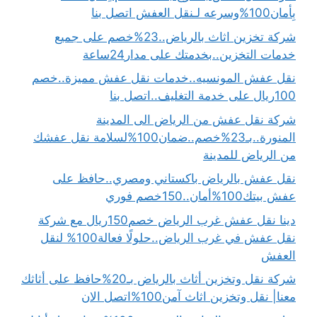
بِأمان100%وسرعه لـنقل العفش اتصل بنا
شركة تخزين اثاث بالرياض..23%خصم على جميع
خدمات التخزين..بخدمتك على مدار24ساعة
نقل عفش المونسيه..خدمات نقل عفش مميزة..خصم
100ريال على خدمة التغليف..اتصل بنا
شركة نقل عفش من الرياض الى المدينة
المنورة..بـ23%خصم..ضمان100%لسلامة نقل عفشك
من الرياض للمدينة
نقل عفش بالرياض باكستاني ومصري..حافظ على
عفش بيتك100%أمان..150خصم فوري
دينا نقل عفش غرب الرياض خصم150ريال مع شركة
نقل عفش في غرب الرياض..حلولًا فعالة100% لنقل
العفش
شركة نقل وتخزين أثاث بالرياض بـ20%حافظ على أثاثك
معنا| نقل وتخزين اثاث آمن100%اتصل الان