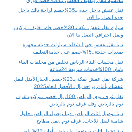
تنافسية لنقل وتغليف العفش بـ33%خصم فوري
نقل عفش داخل جده بـ35%خصم لراحة بالك داخل
جدة اتصل بنا الان
سيارة نقل عفش مكة بـ30%خصم فك، تغليف، تركيب
ونقل احترافي اتصل بنا الان
دينا نقل عفش حي الشفاء..سيارات حديثة مجهزة
بمعدات حديثة..15%خصم على خدمةالتغليف
نقل مخلفات البناء الرياض تخلص من مخلفات البناء
بامان 100%خدمات سريعة 24ساعة
شركة نقل عفش بمكة بـ23%خصم..الخيارالأمثل لنقل
عفشك بأمان وراحة بال..الأفضل لـعام2025
نقل غرف نوم بالرياض 100ريال خصم لـتركيب غرف
نوم بالرياض وفك غرف نوم بالرياض
دينا توصيل اثاث الرياض..دينا توصيل الرياض..حلول
شاملة لنقل ثلاجات..غرف نوم..نقل مطابخ
دينا تشيل اثاث مستعمل بالرياض بأمان 99% يلبي