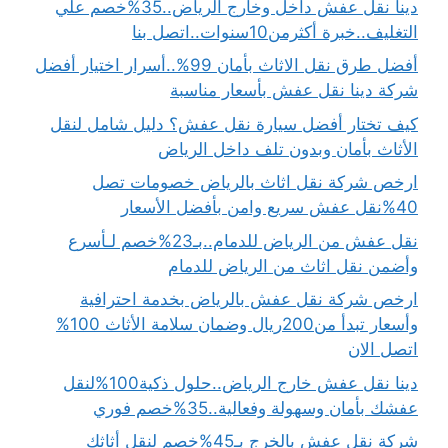
دينا نقل عفش داخل وخارج الرياض..35%خصم علي
التغليف..خبرة أكثرمن10سنوات..اتصل بنا
أفضل طرق نقل الاثاث بأمان 99%..أسرار اختيار أفضل
شركة دينا نقل عفش بأسعار مناسبة
كيف تختار أفضل سيارة نقل عفش؟ دليل شامل لنقل
الأثاث بأمان وبدون تلف داخل الرياض
ارخص شركة نقل اثاث بالرياض خصومات تصل
40%نقل عفش سريع وامن بأفضل الأسعار
نقل عفش من الرياض للدمام..بـ23%خصم لـأسرع
وأضمن نقل اثاث من الرياض للدمام
ارخص شركة نقل عفش بالرياض بخدمة احترافية
وأسعار تبدأ من200ريال وضمان سلامة الأثاث 100%
اتصل الان
دينا نقل عفش خارج الرياض..حلول ذكية100%لنقل
عفشك بأمان وسهولة وفعالية..35%خصم فوري
شركة نقل عفش بالخرج بـ45%خصم لِنقل أثاثك