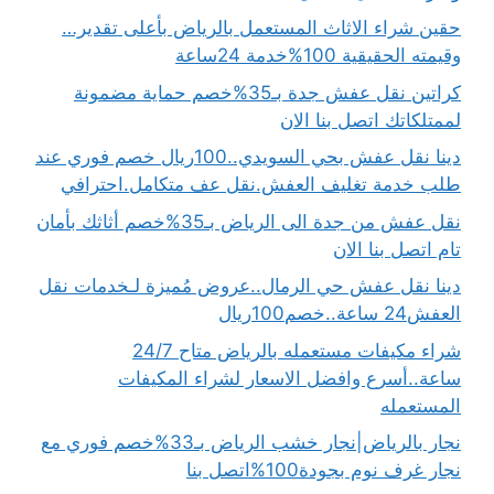
حقين شراء الاثاث المستعمل بالرياض بأعلى تقدير…
وقيمته الحقيقية 100%خدمة 24ساعة
كراتين نقل عفش جدة بـ35%خصم حماية مضمونة
لممتلكاتك اتصل بنا الان
دينا نقل عفش بحي السويدي..100ريال خصم فوري عند
طلب خدمة تغليف العفش.نقل عف متكامل.احترافي
نقل عفش من جدة الى الرياض بـ35%خصم أثاثك بأمان
تام اتصل بنا الان
دينا نقل عفش حي الرمال..عروض مُميزة لـخدمات نقل
العفش24 ساعة..خصم100ريال
شراء مكيفات مستعمله بالرياض متاح 24/7
ساعة..أسرع وافضل الاسعار لشراء المكيفات
المستعمله
نجار بالرياض|نجار خشب الرياض بـ33%خصم فوري مع
نجار غرف نوم بجودة100%اتصل بنا