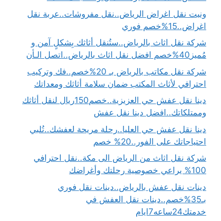
ونيت نقل اغراض الرياض..نقل مفروشات..عربة نقل
اغراض..15%خصم فوري
شركة نقل اثاث بالرياض..ستُنقل أثاثك بِشكلٍ آمن و
مُميز40%خصم افضل نقل اثاث بالرياض..اتصل الـأن
شركة نقل مكاتب بالرياض بـ 20%خصم..فك وتركيب
احترافي لأثاث المكتب ضمان سلامة أثاثك ومعداتك
دينا نقل عفش حي العزيزية..خصم150ريال لنقل أثاثك
وممتلكاتك..افضل دينا نقل عفش
دينا نقل عفش حي العليا..رحلة مريحة لعفشك..تُلبي
احتياجاتك على الفور..20% خصم
شركة نقل اثاث من الرياض الى مكة..نقل احترافي
100% يراعي خصوصية رحلتك وأغراضك
دينات نقل عفش بالرياض..دينات نقل فوري
بـ35%خصم..دينات نقل العفش في
خدمتك24ساعه7ايام