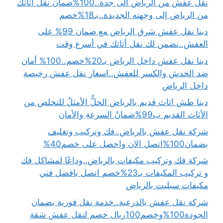
نقل عفش من الرياض الى جدة..100%ضمان نقل أثاثك
من الرياض إلى وجهته الجديدة..بـ18%خصم
دينا نقل عفش شرق الرياض مع ضمان 99% على
العفش..نضمن لك نقل أثاثك في أسرع وقت
دينا نقل عفش داخل الرياض بـ20%خصم..100% أمان
ضد الخدش والكسر للعفش..اسعار نقل عفش رخيصة
داخل الرياض
دينا طش اثاث قديم بالرياض الحلُّ الأمثلُ للتخلص من
الأثاث القديم ب99%ضمانُ السرعةِ والأمان
شركة نقل عفش بالرياض..فك وتركيب وتغليف
بضمان100%اتصل الان واحصل على خصم40%
شركة فك وتركيب مكيفات بالرياض..وداعًا لمشاكل فك
و تركيب المكيفات بـ23%خصم اتصل بافضل فني
مكيفات سبليت بالرياض
شركة نقل عفش بالدرعية..خدمة نقل فورية بضمان
الجودة100%وخصم100ريال خصم لنقل عفش شقة