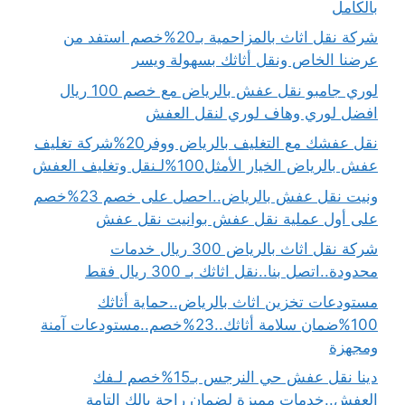
بالكامل
شركة نقل اثاث بالمزاحمية بـ20%خصم استفد من
عرضنا الخاص ونقل أثاثك بسهولة ويسر
لوري جامبو نقل عفش بالرياض مع خصم 100 ريال
افضل لوري وهاف لوري لنقل العفش
نقل عفشك مع التغليف بالرياض ووفر20%شركة تغليف
عفش بالرياض الخيار الأمثل100%لـنقل وتغليف العفش
ونيت نقل عفش بالرياض..احصل على خصم 23%خصم
على أول عملية نقل عفش بوانيت نقل عفش
شركة نقل اثاث بالرياض 300 ريال خدمات
محدودة..اتصل بنا..نقل اثاثك بـ 300 ريال فقط
مستودعات تخزين اثاث بالرياض..حماية أثاثك
100%ضمان سلامة أثاثك..23%خصم..مستودعات آمنة
ومجهزة
دينا نقل عفش حي النرجس بـ15%خصم لـفك
العفش..خدمات مميزة لضمان راحة بالك التامة