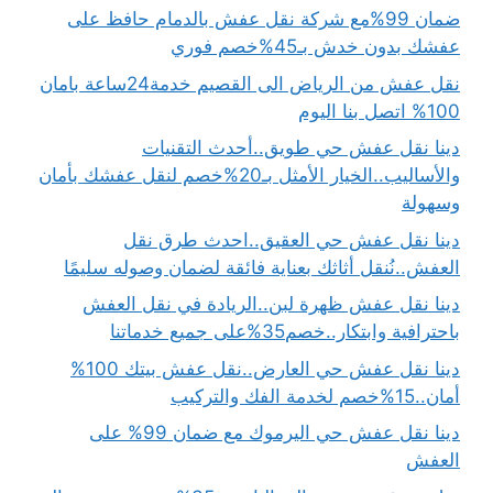
ضمان 99%مع شركة نقل عفش بالدمام حافظ على
عفشك بدون خدش بـ45%خصم فوري
نقل عفش من الرياض الى القصيم خدمة24ساعة بامان
100% اتصل بنا اليوم
دينا نقل عفش حي طويق..أحدث التقنيات
والأساليب..الخيار الأمثل بـ20%خصم لنقل عفشك بأمان
وسهولة
دينا نقل عفش حي العقيق..احدث طرق نقل
العفش..نُنقل أثاثك بعناية فائقة لضمان وصوله سليمًا
دينا نقل عفش ظهرة لبن..الريادة في نقل العفش
باحترافية وابتكار..خصم35%على جميع خدماتنا
دينا نقل عفش حي العارض..نقل عفش بيتك 100%
أمان..15%خصم لخدمة الفك والتركيب
دينا نقل عفش حي اليرموك مع ضمان 99% على
العفش