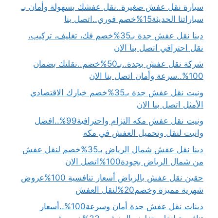
سيارة نقل عفش صغيرة..نقل عفشك بسهولة وأمان بـ
سياراتنا الحديثة15%خصم فوري..اتصل بنا
دينا نقل عفش جدة بـ35%خصم فك، تغليف، تركيب،
نقل احترافي اتصل بنا الان
شركة نقل عفش بجدة..بـ50%خصم..نقلتك بضمان
100%..سرعة وأمان اتصل بنا الان
ونيت نقل عفش جدة بـ35%خصم خيارك الاقتصادي
الأمثل اتصل بنا الان
ونيت نقل عفش مكه التزام واحترافية99%..افضل
وانيت لنقل وتحميل العفش في مكة
دينا نقل عفش شمال الرياض بـ35%خصم لنقل عفش
من شمال الرياض بجودة100%اتصل الان
حقين نقل عفش بالرياض أسعار تنافسية 100%عروض
شهرية مميزة وخصم20%لنقل العفش
دينات نقل عفش جدة أمان وسرعة100%..أسعار