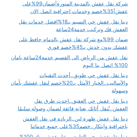
شركة نقل عفش بالمدينة المنورة|ضمان99%على
عفش|35%خصم وخدمات احترافية اتصل الان
دينا نقل عفش حي النسيم بـ18%افضل خدمات نقل
العفش فك وتركيب خدمة24ساعة
ضمان 99%مع شركة نقل عفش بالدمام حافظ على
عفشك بدون خدش بـ45%خصم فوري
نقل عفش من الرياض الى القصيم خدمة24ساعة بامان
100% اتصل بنا اليوم
دينا نقل عفش حي طويق..أحدث التقنيات
والأساليب..الخيار الأمثل بـ20%خصم لنقل عفشك بأمان
وسهولة
دينا نقل عفش حي العقيق..احدث طرق نقل
العفش..نُنقل أثاثك بعناية فائقة لضمان وصوله سليمًا
دينا نقل عفش ظهرة لبن..الريادة في نقل العفش
باحترافية وابتكار..خصم35%على جميع خدماتنا
دينا نقل عفش حي العارض..نقل عفش بيتك 100%