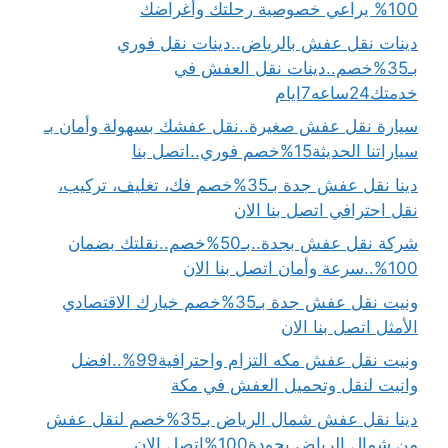
100% يراعي خصوصية رحلتك وأغراضك
دينات نقل عفش بالرياض..دينات نقل فوري
بـ35%خصم..دينات نقل العفش في
خدمتك24ساعه7ايام
سيارة نقل عفش صغيرة..نقل عفشك بسهولة وأمان بـ
سياراتنا الحديثة15%خصم فوري..اتصل بنا
دينا نقل عفش جدة بـ35%خصم فك، تغليف، تركيب،
نقل احترافي اتصل بنا الان
شركة نقل عفش بجدة..بـ50%خصم..نقلتك بضمان
100%..سرعة وأمان اتصل بنا الان
ونيت نقل عفش جدة بـ35%خصم خيارك الاقتصادي
الأمثل اتصل بنا الان
ونيت نقل عفش مكه التزام واحترافية99%..افضل
وانيت لنقل وتحميل العفش في مكة
دينا نقل عفش شمال الرياض بـ35%خصم لنقل عفش
من شمال الرياض بجودة100%اتصل الان