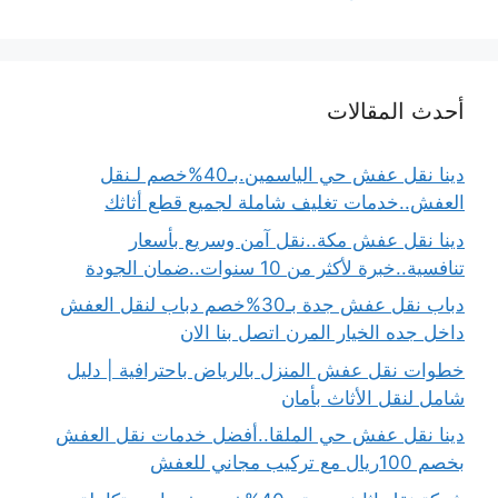
أحدث المقالات
دينا نقل عفش حي الياسمين.بـ40%خصم لـنقل
العفش..خدمات تغليف شاملة لجميع قطع أثاثك
دينا نقل عفش مكة..نقل آمن وسريع بأسعار
تنافسية..خبرة لأكثر من 10 سنوات..ضمان الجودة
دباب نقل عفش جدة بـ30%خصم دباب لنقل العفش
داخل جده الخيار المرن اتصل بنا الان
خطوات نقل عفش المنزل بالرياض باحترافية | دليل
شامل لنقل الأثاث بأمان
دينا نقل عفش حي الملقا..أفضل خدمات نقل العفش
بخصم 100ريال مع تركيب مجاني للعفش