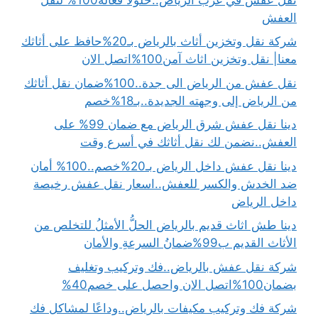
العفش
شركة نقل وتخزين أثاث بالرياض بـ20%حافظ على أثاثك
معنا| نقل وتخزين اثاث آمن100%اتصل الان
نقل عفش من الرياض الى جدة..100%ضمان نقل أثاثك
من الرياض إلى وجهته الجديدة..بـ18%خصم
دينا نقل عفش شرق الرياض مع ضمان 99% على
العفش..نضمن لك نقل أثاثك في أسرع وقت
دينا نقل عفش داخل الرياض بـ20%خصم..100% أمان
ضد الخدش والكسر للعفش..اسعار نقل عفش رخيصة
داخل الرياض
دينا طش اثاث قديم بالرياض الحلُّ الأمثلُ للتخلص من
الأثاث القديم ب99%ضمانُ السرعةِ والأمان
شركة نقل عفش بالرياض..فك وتركيب وتغليف
بضمان100%اتصل الان واحصل على خصم40%
شركة فك وتركيب مكيفات بالرياض..وداعًا لمشاكل فك