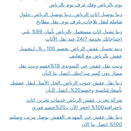
نوم بالرياض وفك غرف نوم بالرياض
دينا توصيل اثاث الرياض..دينا توصيل الرياض..حلول
شاملة لنقل ثلاجات..غرف نوم..نقل مطابخ
دينا تشيل اثاث مستعمل بالرياض بأمان 99% يلبي
احتياجاتك بخدمة 24/7 عند نقل الأثاث
دينه تحميل عفش الرياض بخصم 100 ريال لـتحميل
عفش بالرياض مع التغليف
ونيت نقل عفش حي السويدي 18%خصم ونيت نقل
ممتاز دون كسر ميزانيتك..اتصل بنا الـأن
دينا نقل عفش جنوب الرياض..الحل الأمثل لنقل عفشك
بأسعارمُناسبة وخصم20%..اتصل الـأن
شركة تخزين عفش الرياض خدمات تخزين اثاث
باحترافية100% احجز الآن بـ20%خصم فوري
دينا نقل عفش حي المهدية..العفش يوصل مرتب وسليم
100% اتصل بنا الان