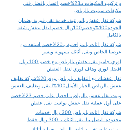
و تركيب المكيفات بـ23%خصم اتصل بافضل فني
مكيفات سبليت بالرياض
شركة نقل عفش بالدرعية..خدمة نقل فورية بضمان
الجودة100%وخصم100ريال خصم لنقل عفش شقة
بالكامل
شركة نقل اثاث بالمزاحمية بـ20%خصم استفد من
عرضنا الخاص ونقل أثاثك بسهولة ويسر
لوري جامبو نقل عفش بالرياض مع خصم 100 ريال
افضل لوري وهاف لوري لنقل العفش
نقل عفشك مع التغليف بالرياض ووفر20%شركة تغليف
عفش بالرياض الخيار الأمثل100%لـنقل وتغليف العفش
ونيت نقل عفش بالرياض..احصل على خصم 23%خصم
على أول عملية نقل عفش بوانيت نقل عفش
شركة نقل اثاث بالرياض 300 ريال خدمات
محدودة..اتصل بنا..نقل اثاثك بـ 300 ريال فقط
مستودعات تخزين اثاث بالرياض..حماية أثاثك