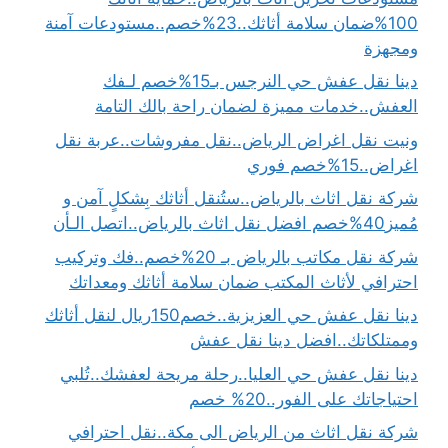
100%ضمان سلامة أثاثك..23%خصم..مستودعات آمنة
ومجهزة
دينا نقل عفش حي النرجس بـ15%خصم لـفك
العفش..خدمات مميزة لضمان راحة بالك التامة
ونيت نقل اغراض الرياض..نقل مفروشات..عربة نقل
اغراض..15%خصم فوري
شركة نقل اثاث بالرياض..ستُنقل أثاثك بِشكلٍ آمن و
مُميز40%خصم افضل نقل اثاث بالرياض..اتصل الـأن
شركة نقل مكاتب بالرياض بـ 20%خصم..فك وتركيب
احترافي لأثاث المكتب ضمان سلامة أثاثك ومعداتك
دينا نقل عفش حي العزيزية..خصم150ريال لنقل أثاثك
وممتلكاتك..افضل دينا نقل عفش
دينا نقل عفش حي العليا..رحلة مريحة لعفشك..تُلبي
احتياجاتك على الفور..20% خصم
شركة نقل اثاث من الرياض الى مكة..نقل احترافي