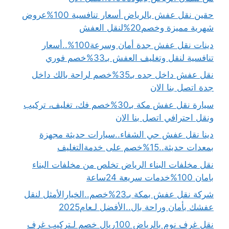
حقين نقل عفش بالرياض أسعار تنافسية 100%عروض
شهرية مميزة وخصم20%لنقل العفش
دينات نقل عفش جدة أمان وسرعة100%..أسعار
تنافسية لنقل وتغليف العفش بـ33%خصم فوري
نقل عفش داخل جده بـ35%خصم لراحة بالك داخل
جدة اتصل بنا الان
سيارة نقل عفش مكة بـ30%خصم فك، تغليف، تركيب
ونقل احترافي اتصل بنا الان
دينا نقل عفش حي الشفاء..سيارات حديثة مجهزة
بمعدات حديثة..15%خصم على خدمةالتغليف
نقل مخلفات البناء الرياض تخلص من مخلفات البناء
بامان 100%خدمات سريعة 24ساعة
شركة نقل عفش بمكة بـ23%خصم..الخيارالأمثل لنقل
عفشك بأمان وراحة بال..الأفضل لـعام2025
نقل غرف نوم بالرياض 100ريال خصم لـتركيب غرف