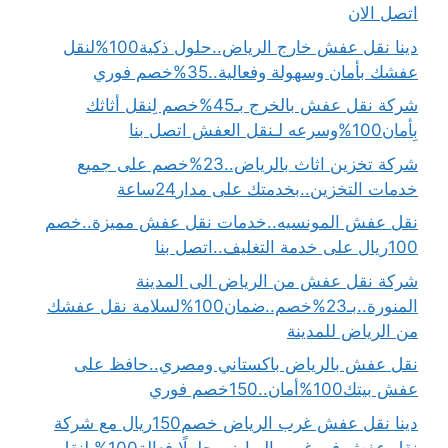
اتصل الان
دينا نقل عفش خارج الرياض..حلول ذكية100%لنقل
عفشك بأمان وسهولة وفعالية..35%خصم فوري
شركة نقل عفش بالخرج بـ45%خصم لِنقل أثاثك
بِأمان100%وسرعه لـنقل العفش اتصل بنا
شركة تخزين اثاث بالرياض..23%خصم على جميع
خدمات التخزين..بخدمتك على مدار24ساعة
نقل عفش المونسيه..خدمات نقل عفش مميزة..خصم
100ريال على خدمة التغليف..اتصل بنا
شركة نقل عفش من الرياض الى المدينة
المنورة..بـ23%خصم..ضمان100%لسلامة نقل عفشك
من الرياض للمدينة
نقل عفش بالرياض باكستاني ومصري..حافظ على
عفش بيتك100%أمان..150خصم فوري
دينا نقل عفش غرب الرياض خصم150ريال مع شركة
نقل عفش في غرب الرياض..حلولًا فعالة100% لنقل