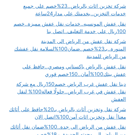
شركة تخزين اثاث بالرياض..23%خصم على جميع
خدمات التخزين..بخدمتك على مدار24ساعة
نقل عفش المونسيه..خدمات نقل عفش مميزة..خصم
100ريال على خدمة التغليف..اتصل بنا
شركة نقل عفش من الرياض الى المدينة
المنورة..بـ23%خصم..ضمان100%لسلامة نقل عفشك
من الرياض للمدينة
نقل عفش بالرياض باكستاني ومصري..حافظ على
عفش بيتك100%أمان..150خصم فوري
دينا نقل عفش غرب الرياض خصم150ريال مع شركة
نقل عفش في غرب الرياض..حلولًا فعالة100% لنقل
العفش
شركة نقل وتخزين أثاث بالرياض بـ20%حافظ على أثاثك
معنا| نقل وتخزين اثاث آمن100%اتصل الان
نقل عفش من الرياض الى جدة..100%ضمان نقل أثاثك
من الرياض إلى وجهته الجديدة..بـ18%خصم