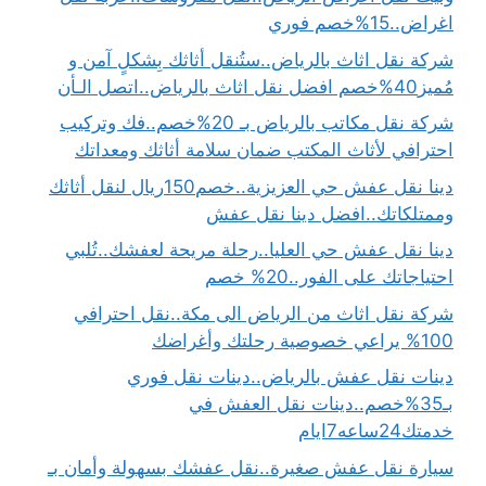
اغراض..15%خصم فوري
شركة نقل اثاث بالرياض..ستُنقل أثاثك بِشكلٍ آمن و
مُميز40%خصم افضل نقل اثاث بالرياض..اتصل الـأن
شركة نقل مكاتب بالرياض بـ 20%خصم..فك وتركيب
احترافي لأثاث المكتب ضمان سلامة أثاثك ومعداتك
دينا نقل عفش حي العزيزية..خصم150ريال لنقل أثاثك
وممتلكاتك..افضل دينا نقل عفش
دينا نقل عفش حي العليا..رحلة مريحة لعفشك..تُلبي
احتياجاتك على الفور..20% خصم
شركة نقل اثاث من الرياض الى مكة..نقل احترافي
100% يراعي خصوصية رحلتك وأغراضك
دينات نقل عفش بالرياض..دينات نقل فوري
بـ35%خصم..دينات نقل العفش في
خدمتك24ساعه7ايام
سيارة نقل عفش صغيرة..نقل عفشك بسهولة وأمان بـ