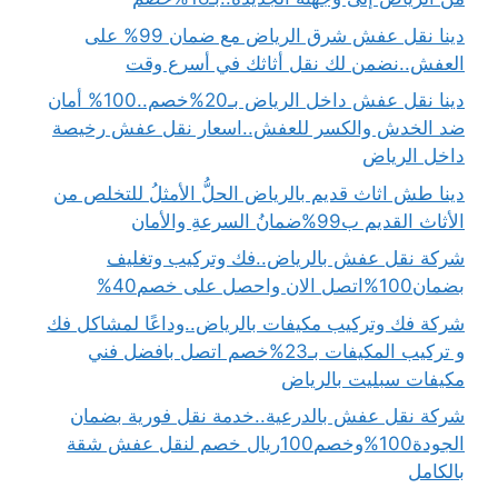
دينا نقل عفش شرق الرياض مع ضمان 99% على
العفش..نضمن لك نقل أثاثك في أسرع وقت
دينا نقل عفش داخل الرياض بـ20%خصم..100% أمان
ضد الخدش والكسر للعفش..اسعار نقل عفش رخيصة
داخل الرياض
دينا طش اثاث قديم بالرياض الحلُّ الأمثلُ للتخلص من
الأثاث القديم ب99%ضمانُ السرعةِ والأمان
شركة نقل عفش بالرياض..فك وتركيب وتغليف
بضمان100%اتصل الان واحصل على خصم40%
شركة فك وتركيب مكيفات بالرياض..وداعًا لمشاكل فك
و تركيب المكيفات بـ23%خصم اتصل بافضل فني
مكيفات سبليت بالرياض
شركة نقل عفش بالدرعية..خدمة نقل فورية بضمان
الجودة100%وخصم100ريال خصم لنقل عفش شقة
بالكامل