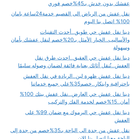
عفشك بدون خدش بـ45%خصم فوري
نقل عفش من الرياض الى القصيم خدمة24ساعة بامان
100% اتصل بنا اليوم
دينا نقل عفش حي طويق..أحدث التقنيات
والأساليب..الخيار الأمثل بـ20%خصم لنقل عفشك بأمان
وسهولة
دينا نقل عفش حي العقيق..احدث طرق نقل
العفش..نُنقل أثاثك بعناية فائقة لضمان وصوله سليمًا
دينا نقل عفش ظهرة لبن..الريادة في نقل العفش
باحترافية وابتكار..خصم35%على جميع خدماتنا
دينا نقل عفش حي العارض..نقل عفش بيتك 100%
أمان..15%خصم لخدمة الفك والتركيب
دينا نقل عفش حي اليرموك مع ضمان 99% على
العفش
نقل عفش من جدة الى الباحة بـ35%خصم من جدة إلى
الباحة معنا اتصل بنا الان