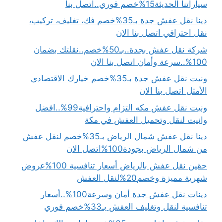
سياراتنا الحديثة15%خصم فوري..اتصل بنا
دينا نقل عفش جدة بـ35%خصم فك، تغليف، تركيب،
نقل احترافي اتصل بنا الان
شركة نقل عفش بجدة..بـ50%خصم..نقلتك بضمان
100%..سرعة وأمان اتصل بنا الان
ونيت نقل عفش جدة بـ35%خصم خيارك الاقتصادي
الأمثل اتصل بنا الان
ونيت نقل عفش مكه التزام واحترافية99%..افضل
وانيت لنقل وتحميل العفش في مكة
دينا نقل عفش شمال الرياض بـ35%خصم لنقل عفش
من شمال الرياض بجودة100%اتصل الان
حقين نقل عفش بالرياض أسعار تنافسية 100%عروض
شهرية مميزة وخصم20%لنقل العفش
دينات نقل عفش جدة أمان وسرعة100%..أسعار
تنافسية لنقل وتغليف العفش بـ33%خصم فوري