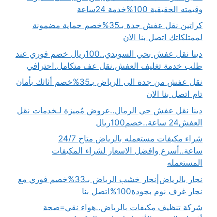
وقيمته الحقيقية 100%خدمة 24ساعة
كراتين نقل عفش جدة بـ35%خصم حماية مضمونة
لممتلكاتك اتصل بنا الان
دينا نقل عفش بحي السويدي..100ريال خصم فوري عند
طلب خدمة تغليف العفش.نقل عف متكامل.احترافي
نقل عفش من جدة الى الرياض بـ35%خصم أثاثك بأمان
تام اتصل بنا الان
دينا نقل عفش حي الرمال..عروض مُميزة لـخدمات نقل
العفش24 ساعة..خصم100ريال
شراء مكيفات مستعمله بالرياض متاح 24/7
ساعة..أسرع وافضل الاسعار لشراء المكيفات
المستعمله
نجار بالرياض|نجار خشب الرياض بـ33%خصم فوري مع
نجار غرف نوم بجودة100%اتصل بنا
شركة تنظيف مكيفات بالرياض..هواء نقي=صحة