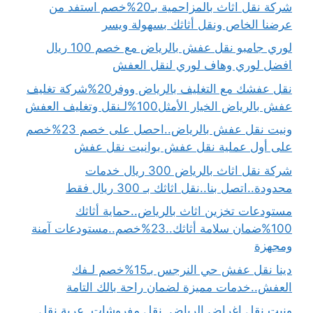
شركة نقل اثاث بالمزاحمية بـ20%خصم استفد من
عرضنا الخاص ونقل أثاثك بسهولة ويسر
لوري جامبو نقل عفش بالرياض مع خصم 100 ريال
افضل لوري وهاف لوري لنقل العفش
نقل عفشك مع التغليف بالرياض ووفر20%شركة تغليف
عفش بالرياض الخيار الأمثل100%لـنقل وتغليف العفش
ونيت نقل عفش بالرياض..احصل على خصم 23%خصم
على أول عملية نقل عفش بوانيت نقل عفش
شركة نقل اثاث بالرياض 300 ريال خدمات
محدودة..اتصل بنا..نقل اثاثك بـ 300 ريال فقط
مستودعات تخزين اثاث بالرياض..حماية أثاثك
100%ضمان سلامة أثاثك..23%خصم..مستودعات آمنة
ومجهزة
دينا نقل عفش حي النرجس بـ15%خصم لـفك
العفش..خدمات مميزة لضمان راحة بالك التامة
ونيت نقل اغراض الرياض..نقل مفروشات..عربة نقل