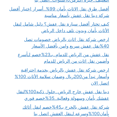
التغليف..خبرة أكثرمن10سنوات..اتصل بنا
أفضل طرق نقل الاثاث بأمان 99%..أسرار اختيار أفضل
شركة دينا نقل عفش بأسعار مناسبة
كيف تختار أفضل سيارة نقل عفش؟ دليل شامل لنقل
الأثاث بأمان وبدون تلف داخل الرياض
ارخص شركة نقل اثاث بالرياض خصومات تصل
40%نقل عفش سريع وامن بأفضل الأسعار
نقل عفش من الرياض للدمام..بـ23%خصم لـأسرع
وأضمن نقل اثاث من الرياض للدمام
ارخص شركة نقل عفش بالرياض بخدمة احترافية
وأسعار تبدأ من200ريال وضمان سلامة الأثاث 100%
اتصل الان
دينا نقل عفش خارج الرياض..حلول ذكية100%لنقل
عفشك بأمان وسهولة وفعالية..35%خصم فوري
شركة نقل عفش بالخرج بـ45%خصم لِنقل أثاثك
بِأمان100%وسرعه لـنقل العفش اتصل بنا