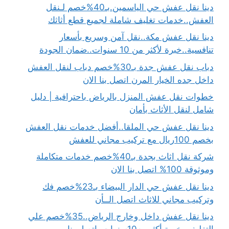
دينا نقل عفش حي الياسمين.بـ40%خصم لـنقل
العفش..خدمات تغليف شاملة لجميع قطع أثاثك
دينا نقل عفش مكة..نقل آمن وسريع بأسعار
تنافسية..خبرة لأكثر من 10 سنوات..ضمان الجودة
دباب نقل عفش جدة بـ30%خصم دباب لنقل العفش
داخل جده الخيار المرن اتصل بنا الان
خطوات نقل عفش المنزل بالرياض باحترافية | دليل
شامل لنقل الأثاث بأمان
دينا نقل عفش حي الملقا..أفضل خدمات نقل العفش
بخصم 100ريال مع تركيب مجاني للعفش
شركة نقل اثاث بجدة بـ40%خصم خدمات متكاملة
وموثوقة 100% اتصل بنا الان
دينا نقل عفش حي الدار البيضاء بـ23%خصم فك
وتركيب مجاني للاثاث اتصل الــأن
دينا نقل عفش داخل وخارج الرياض..35%خصم علي