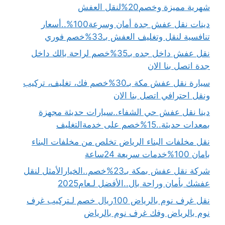
شهرية مميزة وخصم20%لنقل العفش
دينات نقل عفش جدة أمان وسرعة100%..أسعار
تنافسية لنقل وتغليف العفش بـ33%خصم فوري
نقل عفش داخل جده بـ35%خصم لراحة بالك داخل
جدة اتصل بنا الان
سيارة نقل عفش مكة بـ30%خصم فك، تغليف، تركيب
ونقل احترافي اتصل بنا الان
دينا نقل عفش حي الشفاء..سيارات حديثة مجهزة
بمعدات حديثة..15%خصم على خدمةالتغليف
نقل مخلفات البناء الرياض تخلص من مخلفات البناء
بامان 100%خدمات سريعة 24ساعة
شركة نقل عفش بمكة بـ23%خصم..الخيارالأمثل لنقل
عفشك بأمان وراحة بال..الأفضل لـعام2025
نقل غرف نوم بالرياض 100ريال خصم لـتركيب غرف
نوم بالرياض وفك غرف نوم بالرياض