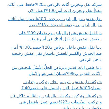
شركة نقل وتخزين أثاث بالرياض بـ20%حافظ على أثاثك
معنا| نقل وتخزين اثاث آمن100%اتصل الان
نقل عفش من الرياض الى جدة..100%ضمان نقل أثاثك
من الرياض إلى وجهته الجديدة..بـ18%خصم
دينا نقل عفش شرق الرياض مع ضمان 99% على
العفش..نضمن لك نقل أثاثك في أسرع وقت
دينا نقل عفش داخل الرياض بـ20%خصم..100% أمان
ضد الخدش والكسر للعفش..اسعار نقل عفش رخيصة
داخل الرياض
دينا طش اثاث قديم بالرياض الحلُّ الأمثلُ للتخلص من
الأثاث القديم ب99%ضمانُ السرعةِ والأمان
شركة نقل عفش بالرياض..فك وتركيب وتغليف
بضمان100%اتصل الان واحصل على خصم40%
شركة فك وتركيب مكيفات بالرياض..وداعًا لمشاكل فك
و تركيب المكيفات بـ23%خصم اتصل بافضل فني
مكيفات سبليت بالرياض