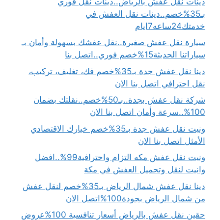
دينات نقل عفش بالرياض..دينات نقل فوري
بـ35%خصم..دينات نقل العفش في
خدمتك24ساعه7ايام
سيارة نقل عفش صغيرة..نقل عفشك بسهولة وأمان بـ
سياراتنا الحديثة15%خصم فوري..اتصل بنا
دينا نقل عفش جدة بـ35%خصم فك، تغليف، تركيب،
نقل احترافي اتصل بنا الان
شركة نقل عفش بجدة..بـ50%خصم..نقلتك بضمان
100%..سرعة وأمان اتصل بنا الان
ونيت نقل عفش جدة بـ35%خصم خيارك الاقتصادي
الأمثل اتصل بنا الان
ونيت نقل عفش مكه التزام واحترافية99%..افضل
وانيت لنقل وتحميل العفش في مكة
دينا نقل عفش شمال الرياض بـ35%خصم لنقل عفش
من شمال الرياض بجودة100%اتصل الان
حقين نقل عفش بالرياض أسعار تنافسية 100%عروض