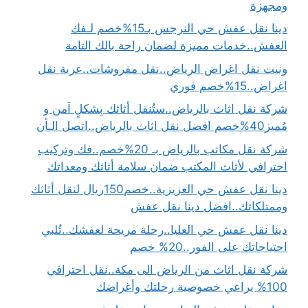
ومجهزة
دينا نقل عفش حي النرجس بـ15%خصم لـفك
العفش..خدمات مميزة لضمان راحة بالك التامة
ونيت نقل اغراض الرياض..نقل مفروشات..عربة نقل
اغراض..15%خصم فوري
شركة نقل اثاث بالرياض..ستُنقل أثاثك بِشكلٍ آمن و
مُميز40%خصم افضل نقل اثاث بالرياض..اتصل الـأن
شركة نقل مكاتب بالرياض بـ 20%خصم..فك وتركيب
احترافي لأثاث المكتب ضمان سلامة أثاثك ومعداتك
دينا نقل عفش حي العزيزية..خصم150ريال لنقل أثاثك
وممتلكاتك..افضل دينا نقل عفش
دينا نقل عفش حي العليا..رحلة مريحة لعفشك..تُلبي
احتياجاتك على الفور..20% خصم
شركة نقل اثاث من الرياض الى مكة..نقل احترافي
100% يراعي خصوصية رحلتك وأغراضك