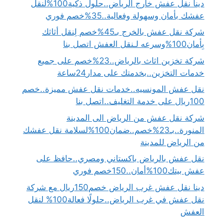
دينا نقل عفش خارج الرياض..حلول ذكية100%لنقل
عفشك بأمان وسهولة وفعالية..35%خصم فوري
شركة نقل عفش بالخرج بـ45%خصم لِنقل أثاثك
بِأمان100%وسرعه لـنقل العفش اتصل بنا
شركة تخزين اثاث بالرياض..23%خصم على جميع
خدمات التخزين..بخدمتك على مدار24ساعة
نقل عفش المونسيه..خدمات نقل عفش مميزة..خصم
100ريال على خدمة التغليف..اتصل بنا
شركة نقل عفش من الرياض الى المدينة
المنورة..بـ23%خصم..ضمان100%لسلامة نقل عفشك
من الرياض للمدينة
نقل عفش بالرياض باكستاني ومصري..حافظ على
عفش بيتك100%أمان..150خصم فوري
دينا نقل عفش غرب الرياض خصم150ريال مع شركة
نقل عفش في غرب الرياض..حلولًا فعالة100% لنقل
العفش