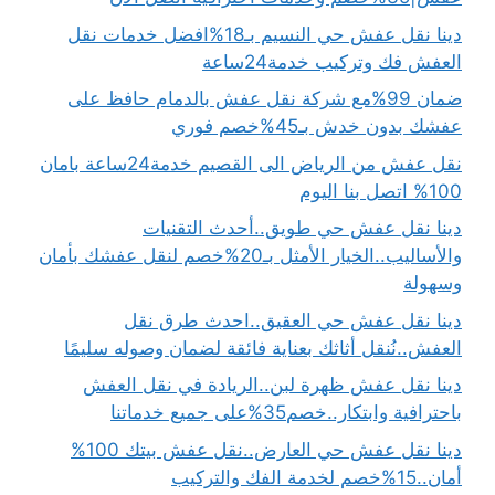
دينا نقل عفش حي النسيم بـ18%افضل خدمات نقل
العفش فك وتركيب خدمة24ساعة
ضمان 99%مع شركة نقل عفش بالدمام حافظ على
عفشك بدون خدش بـ45%خصم فوري
نقل عفش من الرياض الى القصيم خدمة24ساعة بامان
100% اتصل بنا اليوم
دينا نقل عفش حي طويق..أحدث التقنيات
والأساليب..الخيار الأمثل بـ20%خصم لنقل عفشك بأمان
وسهولة
دينا نقل عفش حي العقيق..احدث طرق نقل
العفش..نُنقل أثاثك بعناية فائقة لضمان وصوله سليمًا
دينا نقل عفش ظهرة لبن..الريادة في نقل العفش
باحترافية وابتكار..خصم35%على جميع خدماتنا
دينا نقل عفش حي العارض..نقل عفش بيتك 100%
أمان..15%خصم لخدمة الفك والتركيب