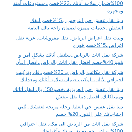
100%ضمان سلامة أثاثك..23%خصم..مستودعات آمنة
ومجهزة
دينا نقل عفش حي النرجس بـ15%خصم لـفك
العفش..خدمات مميزة لضمان راحة بالك التامة
ونيت نقل اغراض الرياض..نقل مفروشات..عربة نقل
اغراض..15%خصم فوري
شركة نقل اثاث بالرياض..ستُنقل أثاثك بِشكلٍ آمن و
مُميز40%خصم افضل نقل اثاث بالرياض..اتصل الـأن
شركة نقل مكاتب بالرياض بـ 20%خصم..فك وتركيب
احترافي لأثاث المكتب ضمان سلامة أثاثك ومعداتك
دينا نقل عفش حي العزيزية..خصم150ريال لنقل أثاثك
وممتلكاتك..افضل دينا نقل عفش
دينا نقل عفش حي العليا..رحلة مريحة لعفشك..تُلبي
احتياجاتك على الفور..20% خصم
شركة نقل اثاث من الرياض الى مكة..نقل احترافي
100% يراعي خصوصية رحلتك وأغراضك