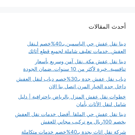
أحدث المقالات
دينا نقل عفش حي الياسمين.بـ40%خصم لـنقل
العفش..خدمات تغليف شاملة لجميع قطع أثاثك
دينا نقل عفش مكة..نقل آمن وسريع بأسعار
تنافسية..خبرة لأكثر من 10 سنوات..ضمان الجودة
دباب نقل عفش جدة بـ30%خصم دباب لنقل العفش
داخل جده الخيار المرن اتصل بنا الان
خطوات نقل عفش المنزل بالرياض باحترافية | دليل
شامل لنقل الأثاث بأمان
دينا نقل عفش حي الملقا..أفضل خدمات نقل العفش
بخصم 100ريال مع تركيب مجاني للعفش
شركة نقل اثاث بجدة بـ40%خصم خدمات متكاملة