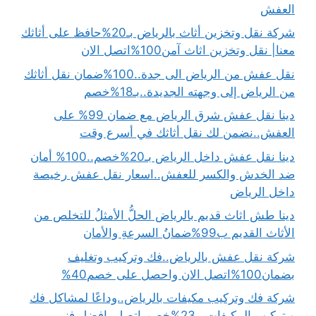
العفش
شركة نقل وتخزين أثاث بالرياض بـ20%حافظ على أثاثك
معنا| نقل وتخزين اثاث آمن100%اتصل الان
نقل عفش من الرياض الى جدة..100%ضمان نقل أثاثك
من الرياض إلى وجهته الجديدة..بـ18%خصم
دينا نقل عفش شرق الرياض مع ضمان 99% على
العفش..نضمن لك نقل أثاثك في أسرع وقت
دينا نقل عفش داخل الرياض بـ20%خصم..100% أمان
ضد الخدش والكسر للعفش..اسعار نقل عفش رخيصة
داخل الرياض
دينا طش اثاث قديم بالرياض الحلُّ الأمثلُ للتخلص من
الأثاث القديم ب99%ضمانُ السرعةِ والأمان
شركة نقل عفش بالرياض..فك وتركيب وتغليف
بضمان100%اتصل الان واحصل على خصم40%
شركة فك وتركيب مكيفات بالرياض..وداعًا لمشاكل فك
و تركيب المكيفات بـ23%خصم اتصل بافضل فني