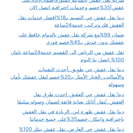
شركة نقل عفش بالمدينة المنورة|ضمان99%على
عفش|35%خصم وخدمات احترافية اتصل الان
دينا نقل عفش حي النسيم بـ18%افضل خدمات نقل
العفش فك وتركيب خدمة24ساعة
ضمان 99%مع شركة نقل عفش بالدمام حافظ على
عفشك بدون خدش بـ45%خصم فوري
نقل عفش من الرياض الى القصيم خدمة24ساعة بامان
100% اتصل بنا اليوم
دينا نقل عفش حي طويق..أحدث التقنيات
والأساليب..الخيار الأمثل بـ20%خصم لنقل عفشك بأمان
وسهولة
دينا نقل عفش حي العقيق..احدث طرق نقل
العفش..نُنقل أثاثك بعناية فائقة لضمان وصوله سليمًا
دينا نقل عفش ظهرة لبن..الريادة في نقل العفش
باحترافية وابتكار..خصم35%على جميع خدماتنا
دينا نقل عفش حي العارض..نقل عفش بيتك 100%