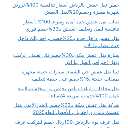
حقين نقل عفش بالرياض أسعار تنافسية 100%عروض
شهرية مميزة وخصم20%لنقل العفش
دينات نقل عفش جدة أمان وسرعة100%..أسعار
تنافسية لنقل وتغليف العفش بـ33%خصم فوري
نقل عفش داخل جده بـ35%خصم لراحة بالك داخل
جدة اتصل بنا الان
سيارة نقل عفش مكة بـ30%خصم فك، تغليف، تركيب
ونقل احترافي اتصل بنا الان
دينا نقل عفش حي الشفاء..سيارات حديثة مجهزة
بمعدات حديثة..15%خصم على خدمةالتغليف
نقل مخلفات البناء الرياض تخلص من مخلفات البناء
بامان 100%خدمات سريعة 24ساعة
شركة نقل عفش بمكة بـ23%خصم..الخيارالأمثل لنقل
عفشك بأمان وراحة بال..الأفضل لـعام2025
نقل غرف نوم بالرياض 100ريال خصم لـتركيب غرف