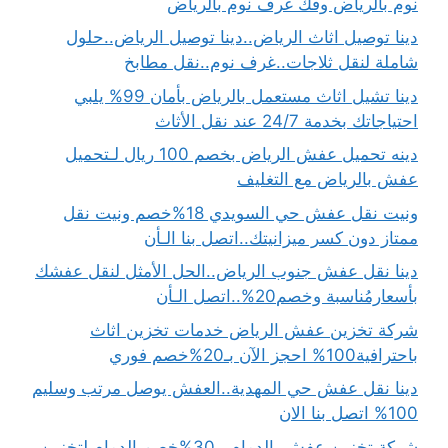
نوم بالرياض وفك غرف نوم بالرياض
دينا توصيل اثاث الرياض..دينا توصيل الرياض..حلول
شاملة لنقل ثلاجات..غرف نوم..نقل مطابخ
دينا تشيل اثاث مستعمل بالرياض بأمان 99% يلبي
احتياجاتك بخدمة 24/7 عند نقل الأثاث
دينه تحميل عفش الرياض بخصم 100 ريال لـتحميل
عفش بالرياض مع التغليف
ونيت نقل عفش حي السويدي 18%خصم ونيت نقل
ممتاز دون كسر ميزانيتك..اتصل بنا الـأن
دينا نقل عفش جنوب الرياض..الحل الأمثل لنقل عفشك
بأسعارمُناسبة وخصم20%..اتصل الـأن
شركة تخزين عفش الرياض خدمات تخزين اثاث
باحترافية100% احجز الآن بـ20%خصم فوري
دينا نقل عفش حي المهدية..العفش يوصل مرتب وسليم
100% اتصل بنا الان
شركة تخزين عفش بالدمام بـ30%خصم الدمام لتخزين