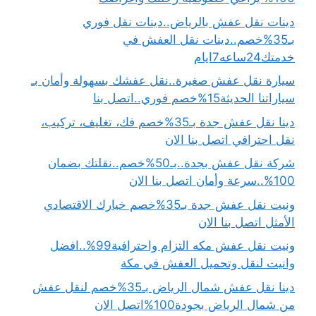
دينات نقل عفش بالرياض..دينات نقل فوري
بـ35%خصم..دينات نقل العفش في
خدمتك24ساعه7ايام
سيارة نقل عفش صغيرة..نقل عفشك بسهولة وأمان بـ
سياراتنا الحديثة15%خصم فوري..اتصل بنا
دينا نقل عفش جدة بـ35%خصم فك، تغليف، تركيب،
نقل احترافي اتصل بنا الان
شركة نقل عفش بجدة..بـ50%خصم..نقلتك بضمان
100%..سرعة وأمان اتصل بنا الان
ونيت نقل عفش جدة بـ35%خصم خيارك الاقتصادي
الأمثل اتصل بنا الان
ونيت نقل عفش مكه التزام واحترافية99%..افضل
وانيت لنقل وتحميل العفش في مكة
دينا نقل عفش شمال الرياض بـ35%خصم لنقل عفش
من شمال الرياض بجودة100%اتصل الان