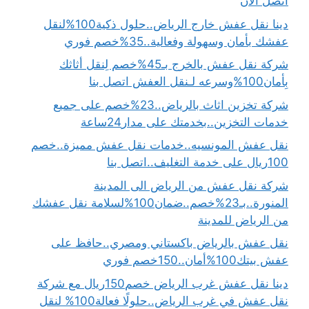
اتصل الان
دينا نقل عفش خارج الرياض..حلول ذكية100%لنقل
عفشك بأمان وسهولة وفعالية..35%خصم فوري
شركة نقل عفش بالخرج بـ45%خصم لِنقل أثاثك
بِأمان100%وسرعه لـنقل العفش اتصل بنا
شركة تخزين اثاث بالرياض..23%خصم على جميع
خدمات التخزين..بخدمتك على مدار24ساعة
نقل عفش المونسيه..خدمات نقل عفش مميزة..خصم
100ريال على خدمة التغليف..اتصل بنا
شركة نقل عفش من الرياض الى المدينة
المنورة..بـ23%خصم..ضمان100%لسلامة نقل عفشك
من الرياض للمدينة
نقل عفش بالرياض باكستاني ومصري..حافظ على
عفش بيتك100%أمان..150خصم فوري
دينا نقل عفش غرب الرياض خصم150ريال مع شركة
نقل عفش في غرب الرياض..حلولًا فعالة100% لنقل