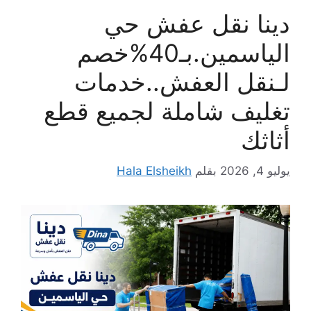
دينا نقل عفش حي
الياسمين.بـ40%خصم
لـنقل العفش..خدمات
تغليف شاملة لجميع قطع
أثاثك
يوليو 4, 2026
بقلم
Hala Elsheikh