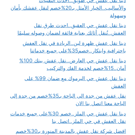
دينا نقل عفش حي طويق..أحدث التقنيات
والأساليب..الخيار الأمثل بـ20%خصم لنقل عفشك بأمان
وسهولة
دينا نقل عفش حي العقيق..احدث طرق نقل
العفش..نُنقل أثاثك بعناية فائقة لضمان وصوله سليمًا
دينا نقل عفش ظهرة لبن..الريادة في نقل العفش
باحترافية وابتكار..خصم35%على جميع خدماتنا
دينا نقل عفش حي العارض..نقل عفش بيتك 100%
أمان..15%خصم لخدمة الفك والتركيب
دينا نقل عفش حي اليرموك مع ضمان 99% على
العفش
نقل عفش من جدة الى الباحة بـ35%خصم من جدة إلى
الباحة معنا اتصل بنا الان
دينا نقل عفش حي الملز..خصم 30%على جميع خدمات
نقل العفش في حي الملز..اتصل بنا
افضل شركة نقل عفش بالمدينة المنورة بـ30%خصم