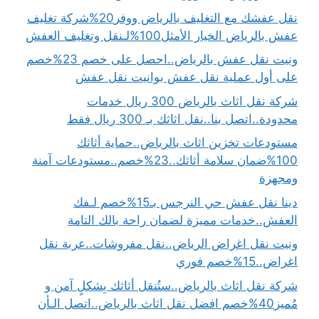
نقل عفشك مع التغليف بالرياض ووفر20%شركة تغليف
عفش بالرياض الخيار الأمثل100%لـنقل وتغليف العفش
ونيت نقل عفش بالرياض..احصل على خصم 23%خصم
على أول عملية نقل عفش بوانيت نقل عفش
شركة نقل اثاث بالرياض 300 ريال خدمات
محدودة..اتصل بنا..نقل اثاثك بـ 300 ريال فقط
مستودعات تخزين اثاث بالرياض..حماية أثاثك
100%ضمان سلامة أثاثك..23%خصم..مستودعات آمنة
ومجهزة
دينا نقل عفش حي النرجس بـ15%خصم لـفك
العفش..خدمات مميزة لضمان راحة بالك التامة
ونيت نقل اغراض الرياض..نقل مفروشات..عربة نقل
اغراض..15%خصم فوري
شركة نقل اثاث بالرياض..ستُنقل أثاثك بِشكلٍ آمن و
مُميز40%خصم افضل نقل اثاث بالرياض..اتصل الـأن