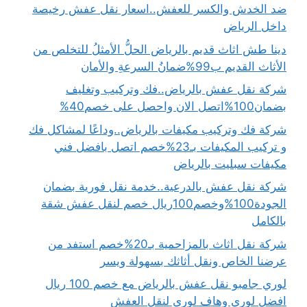
ضد الخدش والكسر للعفش..اسعار نقل عفش رخيصة
داخل الرياض
دينا طش اثاث قديم بالرياض الحلُّ الأمثلُ للتخلص من
الأثاث القديم ب99%ضمانُ السرعةِ والأمان
شركة نقل عفش بالرياض..فك وتركيب وتغليف
بضمان100%اتصل الان واحصل على خصم40%
شركة فك وتركيب مكيفات بالرياض..وداعًا لمشاكل فك
و تركيب المكيفات بـ23%خصم اتصل بافضل فني
مكيفات سبليت بالرياض
شركة نقل عفش بالدرعية..خدمة نقل فورية بضمان
الجودة100%وخصم100ريال خصم لنقل عفش شقة
بالكامل
شركة نقل اثاث بالمزاحمية بـ20%خصم استفد من
عرضنا الخاص ونقل أثاثك بسهولة ويسر
لوري جامبو نقل عفش بالرياض مع خصم 100 ريال
افضل لوري وهاف لوري لنقل العفش