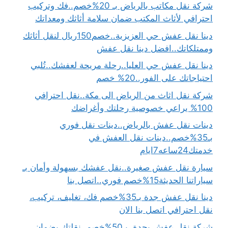
شركة نقل مكاتب بالرياض بـ 20%خصم..فك وتركيب
احترافي لأثاث المكتب ضمان سلامة أثاثك ومعداتك
دينا نقل عفش حي العزيزية..خصم150ريال لنقل أثاثك
وممتلكاتك..افضل دينا نقل عفش
دينا نقل عفش حي العليا..رحلة مريحة لعفشك..تُلبي
احتياجاتك على الفور..20% خصم
شركة نقل اثاث من الرياض الى مكة..نقل احترافي
100% يراعي خصوصية رحلتك وأغراضك
دينات نقل عفش بالرياض..دينات نقل فوري
بـ35%خصم..دينات نقل العفش في
خدمتك24ساعه7ايام
سيارة نقل عفش صغيرة..نقل عفشك بسهولة وأمان بـ
سياراتنا الحديثة15%خصم فوري..اتصل بنا
دينا نقل عفش جدة بـ35%خصم فك، تغليف، تركيب،
نقل احترافي اتصل بنا الان
شركة نقل عفش بجدة..بـ50%خصم..نقلتك بضمان