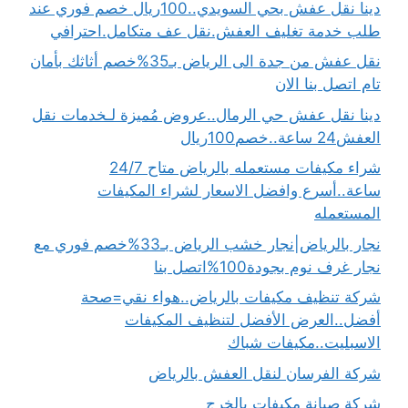
دينا نقل عفش بحي السويدي..100ريال خصم فوري عند
طلب خدمة تغليف العفش.نقل عف متكامل.احترافي
نقل عفش من جدة الى الرياض بـ35%خصم أثاثك بأمان
تام اتصل بنا الان
دينا نقل عفش حي الرمال..عروض مُميزة لـخدمات نقل
العفش24 ساعة..خصم100ريال
شراء مكيفات مستعمله بالرياض متاح 24/7
ساعة..أسرع وافضل الاسعار لشراء المكيفات
المستعمله
نجار بالرياض|نجار خشب الرياض بـ33%خصم فوري مع
نجار غرف نوم بجودة100%اتصل بنا
شركة تنظيف مكيفات بالرياض..هواء نقي=صحة
أفضل..العرض الأفضل لتنظيف المكيفات
الاسبليت..مكيفات شباك
شركة الفرسان لنقل العفش بالرياض
شركة صيانة مكيفات بالخرج