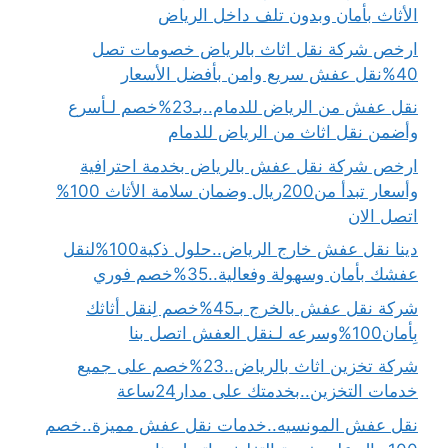
الأثاث بأمان وبدون تلف داخل الرياض
ارخص شركة نقل اثاث بالرياض خصومات تصل
40%نقل عفش سريع وامن بأفضل الأسعار
نقل عفش من الرياض للدمام..بـ23%خصم لـأسرع
وأضمن نقل اثاث من الرياض للدمام
ارخص شركة نقل عفش بالرياض بخدمة احترافية
وأسعار تبدأ من200ريال وضمان سلامة الأثاث 100%
اتصل الان
دينا نقل عفش خارج الرياض..حلول ذكية100%لنقل
عفشك بأمان وسهولة وفعالية..35%خصم فوري
شركة نقل عفش بالخرج بـ45%خصم لِنقل أثاثك
بِأمان100%وسرعه لـنقل العفش اتصل بنا
شركة تخزين اثاث بالرياض..23%خصم على جميع
خدمات التخزين..بخدمتك على مدار24ساعة
نقل عفش المونسيه..خدمات نقل عفش مميزة..خصم